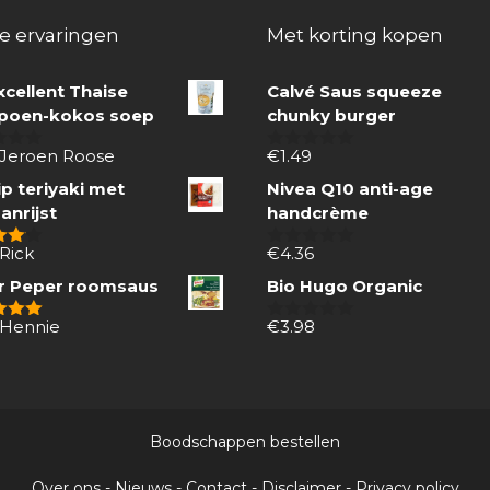
e ervaringen
Met korting kopen
xcellent Thaise
Calvé Saus squeeze
oen-kokos soep
chunky burger
 Jeroen Roose
€
1.49
0
van
p teriyaki met
Nivea Q10 anti-age
5
anrijst
handcrème
Rick
€
4.36
 5
0
van
r Peper roomsaus
Bio Hugo Organic
5
 Hennie
€
3.98
 5
0
van
5
Boodschappen bestellen
Over ons
-
Nieuws
-
Contact
-
Disclaimer
-
Privacy policy