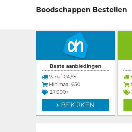
Spring
Boodschappen Bestellen
naar
inhoud
Beste aanbiedingen
Vanaf €4,95
V
Minimaal €50
27.000+
BEKIJKEN