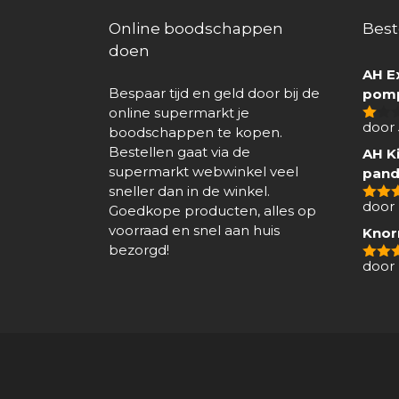
Online boodschappen
Best
doen
AH E
Bespaar tijd en geld door bij de
pomp
online supermarkt je
door
boodschappen te kopen.
1
van
Bestellen gaat via de
AH Ki
5
supermarkt webwinkel veel
pand
sneller dan in de winkel.
door 
Goedkope producten, alles op
4
van
voorraad en snel aan huis
Knor
bezorgd!
door
5
van