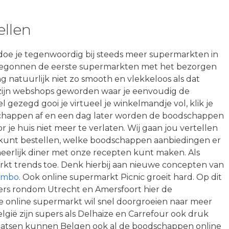
llen
doe je tegenwoordig bij steeds meer supermarkten in
begonnen de eerste supermarkten met het bezorgen
ing natuurlijk niet zo smooth en vlekkeloos als dat
ijn webshops geworden waar je eenvoudig de
gezegd gooi je virtueel je winkelmandje vol, klik je
schappen af en een dag later worden de boodschappen
or je huis niet meer te verlaten. Wij gaan jou vertellen
 kunt bestellen, welke boodschappen aanbiedingen er
 heerlijk diner met onze recepten kunt maken. Als
rkt trends toe. Denk hierbij aan nieuwe concepten van
umbo
. Ook online supermarkt Picnic groeit hard. Op dit
s rondom Utrecht en Amersfoort hier de
 online supermarkt wil snel doorgroeien naar meer
lgië zijn supers als Delhaize en Carrefour ook druk
aatsen kunnen Belgen ook al de boodschappen online