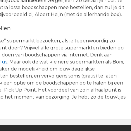
tijdbox aanbieders vergelijken. Zo betaal je nooit te
xtra losse boodschappen mee bestellen, dan zul je dit
jvoorbeeld bij Albert Heijn (met de allerhande box).
llen
e” supermarkt bezoeken, als je tegenwoordig zo
t doen? Vrijwel alle grote supermarkten bieden op
t doen van boodschappen via internet. Denk aan
lus
. Maar ook de wat kleinere supermarkten als Boni,
aker de mogelijkheid om jouw dagelijkse
ten bestellen, en vervolgens soms (gratis) te laten
ook een optie om de boodschappen op te halen bij een
aal Pick Up Point. Het voordeel van zo’n afhaalpunt is
jn op het moment van bezorging. Je hebt zo de touwtjes