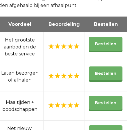
den afgehaald bij een afhaalpunt.
Voordeel
Beoordeling
Bestellen
Het grootste
Bestellen
aanbod en de
beste service
Laten bezorgen
Bestellen
of afhalen
Maaltijden +
Bestellen
boodschappen
Net nieuw: