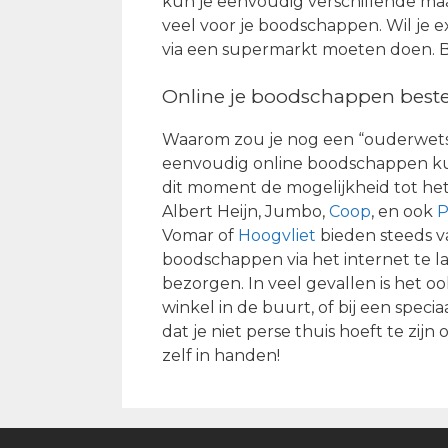
kun je eenvoudig verschillende maal
veel voor je boodschappen. Wil je e
via een supermarkt moeten doen. Bi
Online je boodschappen beste
Waarom zou je nog een “ouderwets
eenvoudig online boodschappen kun
dit moment de mogelijkheid tot he
Albert Heijn, Jumbo,
Coop
, en ook
P
Vomar of
Hoogvliet
bieden steeds v
boodschappen via het internet te la
bezorgen. In veel gevallen is het 
winkel in de buurt, of bij een speci
dat je niet perse thuis hoeft te zi
zelf in handen!