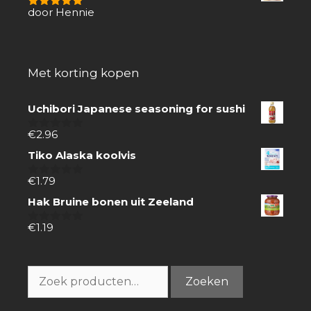
door Hennie
5
van 5
Met korting kopen
Uchibori Japanese seasoning for sushi
€
2.96
0
van
Tiko Alaska koolvis
5
€
1.79
0
van
Hak Bruine bonen uit Zeeland
5
€
1.19
0
van
5
Zoeken
Zoeken
naar: