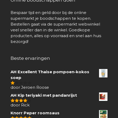
Bespaar tijd en geld door bij de online
supermarkt je boodschappen te kopen.
Bestellen gaat via de supermarkt webwinkel
veel sneller dan in de winkel. Goedkope
producten, alles op voorraad en snel aan huis
bezorgd!
Beste ervaringen
AH Excellent Thaise pompoen-kokos
soep
door Jeroen Roose
1
van
AH Kip teriyaki met pandanrijst
5
door Rick
4
van 5
Knorr Peper roomsaus