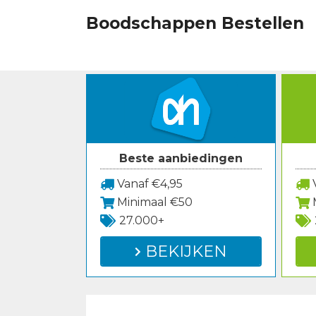
Spring
Boodschappen Bestellen
naar
inhoud
Beste aanbiedingen
Vanaf €4,95
V
Minimaal €50
27.000+
BEKIJKEN