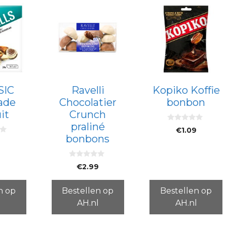
SIC
Ravelli
Kopiko Koffie
ade
Chocolatier
bonbon
it
Crunch
praliné
0
€
1.09
v
bonbons
a
n
5
0
€
2.99
v
a
n
5
n op
Bestellen op
Bestellen op
l
AH.nl
AH.nl