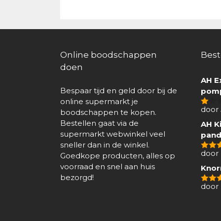
Online boodschappen
Best
doen
AH E
Bespaar tijd en geld door bij de
pomp
online supermarkt je
door
boodschappen te kopen.
1
van
Bestellen gaat via de
AH Ki
5
supermarkt webwinkel veel
pand
sneller dan in de winkel.
door 
Goedkope producten, alles op
4
van
voorraad en snel aan huis
Knor
bezorgd!
door
5
van