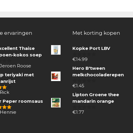
e ervaringen
Met korting kopen
xcellent Thaise
Kopke Port LBV
oen-kokos soep
€
14.99
0
van
 Jeroen Roose
Hero B'tween
5
p teriyaki met
melkchocoladerepen
anrijst
€
1.45
0
van
Rick
 5
Lipton Groene thee
5
r Peper roomsaus
mandarin orange
 Hennie
€
1.77
 5
0
van
5