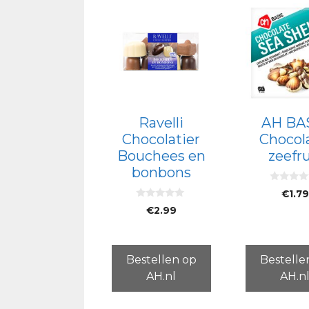
Ravelli
AH BA
Chocolatier
Chocol
Bouchees en
zeefru
bonbons
0
€
1.79
v
0
a
€
2.99
v
n
a
5
n
5
Bestellen op
Bestelle
AH.nl
AH.n