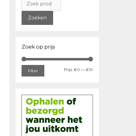
naar:
Zoeken
Zoek op prijs
Min.
Max.
Prijs:
€0
—
€10
Filter
prijs
prijs