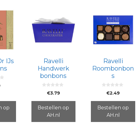
r IJs
Ravelli
Ravelli
ns
Handwerk
Roombonbon
bonbons
s
9
0
0
€
3.79
€
2.49
v
v
a
a
n
n
5
5
n op
Bestellen op
Bestellen op
l
AH.nl
AH.nl