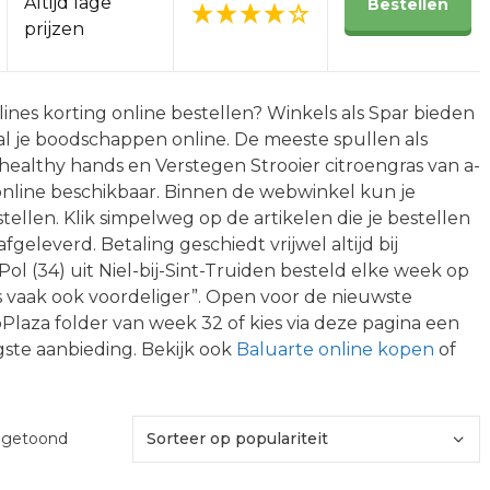
Altijd lage
Bestellen
prijzen
ines korting online bestellen? Winkels als Spar bieden
e al je boodschappen online. De meeste spullen als
ealthy hands en Verstegen Strooier citroengras van a-
online beschikbaar. Binnen de webwinkel kun je
ellen. Klik simpelweg op de artikelen die je bestellen
fgeleverd. Betaling geschiedt vrijwel altijd bij
ol (34) uit Niel-bij-Sint-Truiden besteld elke week op
 is vaak ook voordeliger”. Open voor de nieuwste
Plaza folder van week 32 of kies via deze pagina een
ste aanbieding. Bekijk ook
Baluarte online kopen
of
Gesorteerd
t getoond
op
populariteit