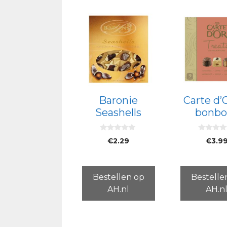
Baronie
Carte d’O
Seashells
bonbo
0
0
€
2.29
€
3.9
v
v
a
a
n
n
5
5
Bestellen op
Bestelle
AH.nl
AH.n