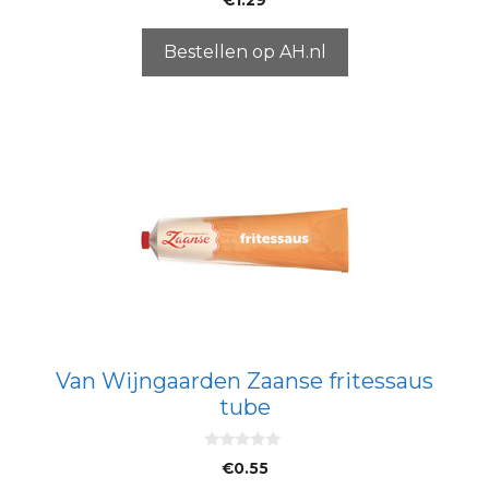
€
1.29
v
a
n
5
Bestellen op AH.nl
Van Wijngaarden Zaanse fritessaus
tube
0
€
0.55
v
a