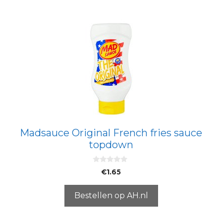
Madsauce Original French fries sauce
topdown
0
€
1.65
v
a
n
5
Bestellen op AH.nl