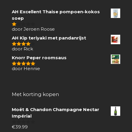
AH Excellent Thaise pompoen-kokos
soep
door Jeroen Roose
1
van
AH Kip teriyaki met pandanrijst
5
door Rick
4
van 5
Knorr Peper roomsaus
door Hennie
5
van 5
Met korting kopen
Moët & Chandon Champagne Nectar
Impérial
€
39.99
0