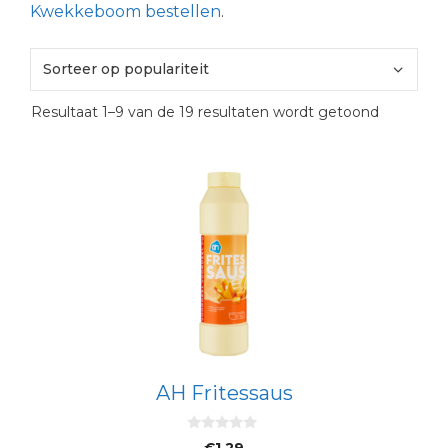
Kwekkeboom bestellen
.
Gesortee
Resultaat 1–9 van de 19 resultaten wordt getoond
op
popularite
AH Fritessaus
0