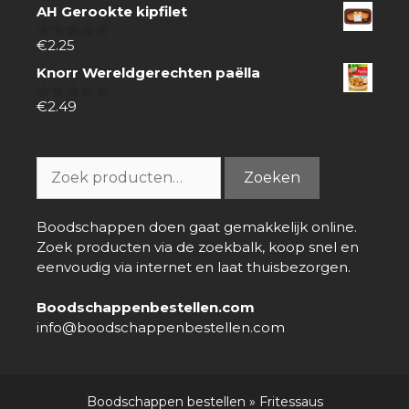
van
AH Gerookte kipfilet
5
€
2.25
0
van
Knorr Wereldgerechten paëlla
5
€
2.49
0
van
5
Zoeken
Zoeken
naar:
Boodschappen doen gaat gemakkelijk online.
Zoek producten via de zoekbalk, koop snel en
eenvoudig via internet en laat thuisbezorgen.
Boodschappenbestellen.com
info@boodschappenbestellen.com
Boodschappen bestellen
»
Fritessaus