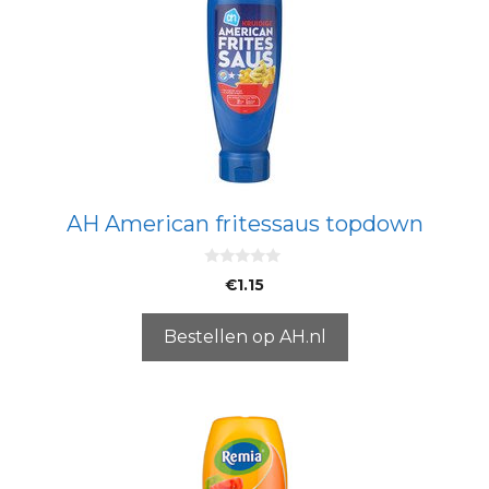
AH American fritessaus topdown
0
€
1.15
v
a
n
5
Bestellen op AH.nl