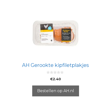
AH Gerookte kipfiletplakjes
0
€
2.40
v
a
n
5
Bestellen op AH.nl