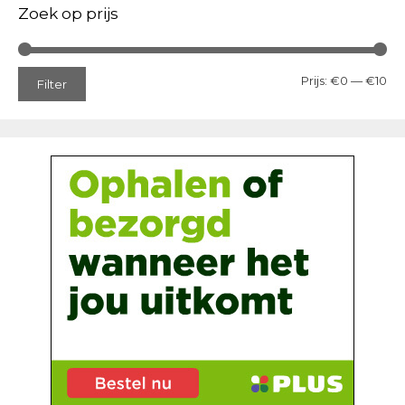
Zoek op prijs
Min
Ma
Prijs:
€0
—
€10
Filter
prij
prij