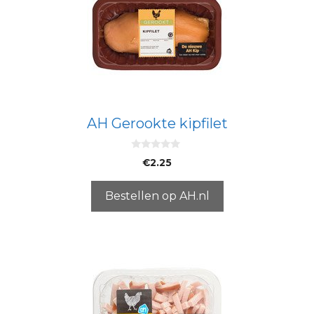
AH Gerookte kipfilet
0
€
2.25
v
a
n
5
Bestellen op AH.nl