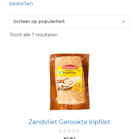
bestellen
.
Gesorteerd
Toont alle 7 resultaten
op
populariteit
Zandvliet Gerookte kipfilet
0