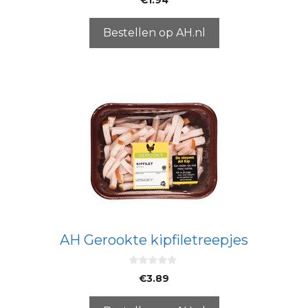
€
1.94
v
a
n
5
Bestellen op AH.nl
AH Gerookte kipfiletreepjes
0
€
3.89
v
a
n