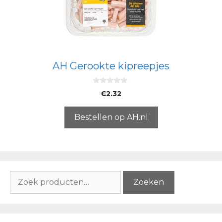
AH Gerookte kipreepjes
0
€
2.32
v
a
n
5
Bestellen op AH.nl
Zoeken
Zoeken
naar: