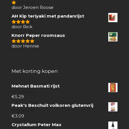
door Jeroen Roose
1
van
AH Kip teriyaki met pandanrijst
5
door Rick
4
van 5
Knorr Peper roomsaus
door Hennie
5
van 5
Met korting kopen
Mehnat Basmati rijst
€
5.29
0
van
Peak's Beschuit volkoren glutenvrij
5
€
3.09
0
van
Crystallum Peter Max
5