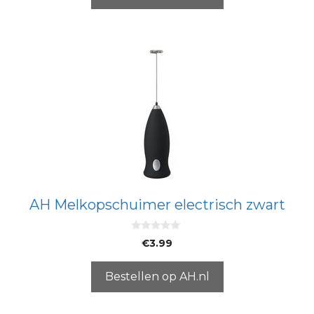
AH Melkopschuimer electrisch zwart
0
€
3.99
v
a
n
5
Bestellen op AH.nl