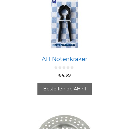
AH Notenkraker
0
€
4.39
v
a
n
5
Bestellen op AH.nl