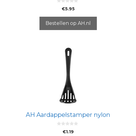
0
€
5.95
v
a
n
5
Bestellen op AH.nl
AH Aardappelstamper nylon
0
€
1.19
v