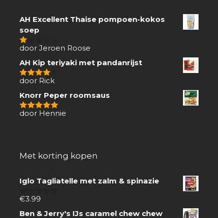
AH Excellent Thaise pompoen-kokos
soep
door Jeroen Roose
1
van
AH Kip teriyaki met pandanrijst
5
door Rick
4
van 5
Knorr Peper roomsaus
door Hennie
5
van 5
Met korting kopen
Iglo Tagliatelle met zalm & spinazie
€
3.99
0
van
Ben & Jerry's IJs caramel chew chew
5