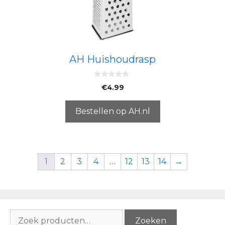
AH Huishoudrasp
0
€
4.99
v
a
n
5
Bestellen op AH.nl
1
2
3
4
…
12
13
14
→
Zoeken
Zoeken