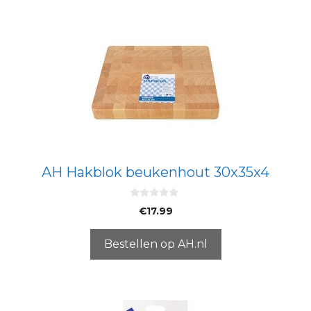
AH Hakblok beukenhout 30x35x4
0
€
17.99
v
a
n
5
Bestellen op AH.nl