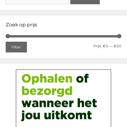
naar:
Zoek op prijs
Min
Ma
Prijs:
€0
—
€20
Filter
prij
prij