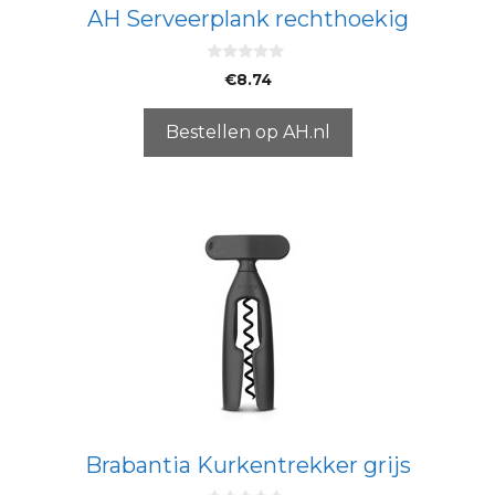
AH Serveerplank rechthoekig
0
€
8.74
v
a
n
5
Bestellen op AH.nl
Brabantia Kurkentrekker grijs