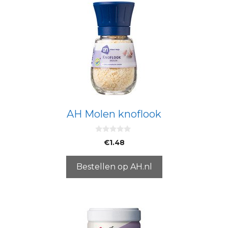
AH Molen knoflook
0
€
1.48
v
a
n
5
Bestellen op AH.nl