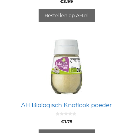
€
3.99
v
a
n
5
Bestellen op AH.nl
AH Biologisch Knoflook poeder
0
€
1.75
v
a
n