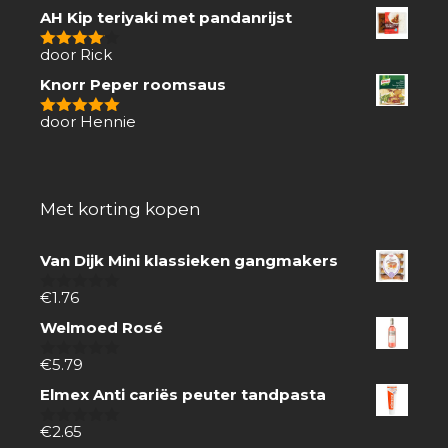
van
AH Kip teriyaki met pandanrijst
5
door Rick
4
van 5
Knorr Peper roomsaus
door Hennie
5
van 5
Met korting kopen
Van Dijk Mini klassieken gangmakers
€
1.76
0
van
Welmoed Rosé
5
€
5.79
0
van
Elmex Anti cariës peuter tandpasta
5
€
2.65
0