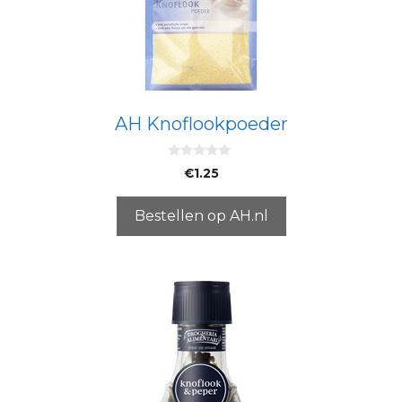
AH Knoflookpoeder
0
€
1.25
v
a
n
5
Bestellen op AH.nl