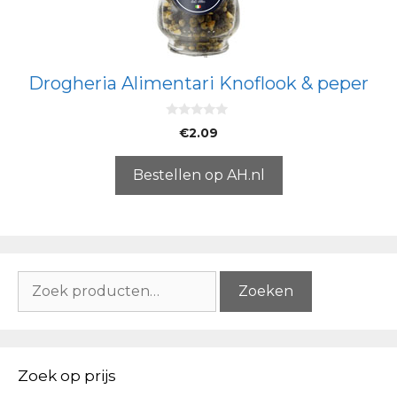
Drogheria Alimentari Knoflook & peper
0
€
2.09
v
a
n
5
Bestellen op AH.nl
Zoeken
Zoeken
naar:
Zoek op prijs