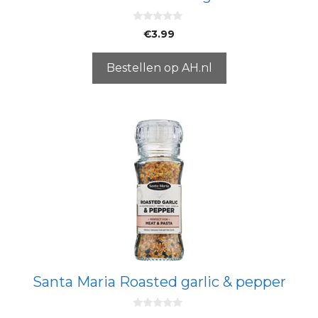
0
€
3.99
v
a
n
5
Bestellen op AH.nl
Santa Maria Roasted garlic & pepper
0