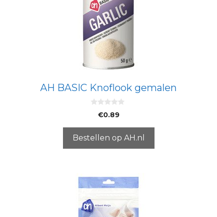
AH BASIC Knoflook gemalen
0
€
0.89
v
a
n
5
Bestellen op AH.nl