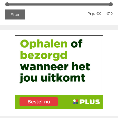
Min
Ma
Prijs:
€0
—
€10
Filter
prij
prij