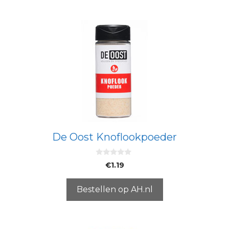
De Oost Knoflookpoeder
0
€
1.19
v
a
n
5
Bestellen op AH.nl