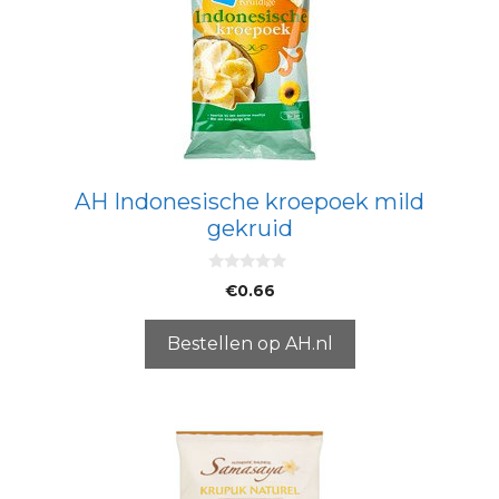
AH Indonesische kroepoek mild
gekruid
0
€
0.66
v
a
n
5
Bestellen op AH.nl