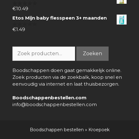
€
10.49
0
van
Etos Mijn baby flesspeen 3+ maanden
5
€
1.49
0
van
5
Zoeken
Zoeken
naar:
Boodschappen doen gaat gemakkelijk online.
Zoek producten via de zoekbalk, koop snel en
eenvoudig via internet en laat thuisbezorgen.
Boodschappenbestellen.com
info@boodschappenbestellen.com
Boodschappen bestellen
»
Kroepoek