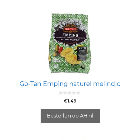
Go-Tan Emping naturel melindjo
0
€
1.49
v
a
n
5
Bestellen op AH.nl