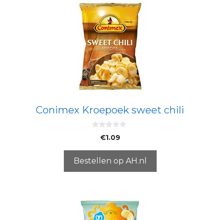
Conimex Kroepoek sweet chili
0
€
1.09
v
a
n
5
Bestellen op AH.nl