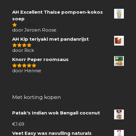
AH Excellent Thaise pompoen-kokos
soep
door Jeroen Roose
1
van
AH Kip teriyaki met pandanrijst
5
door Rick
4
van 5
Knorr Peper roomsaus
door Hennie
5
van 5
Met korting kopen
Patak's Indian wok Bengali coconut
€
1.69
0
van
Veet Easy wax navulling naturals
5