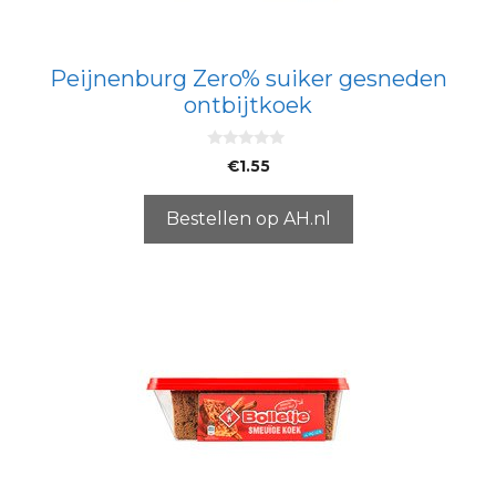
Peijnenburg Zero% suiker gesneden
ontbijtkoek
0
€
1.55
v
a
n
5
Bestellen op AH.nl