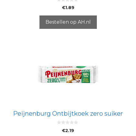
0
€
1.89
v
a
n
5
Bestellen op AH.nl
Peijnenburg Ontbijtkoek zero suiker
0
€
2.19
v