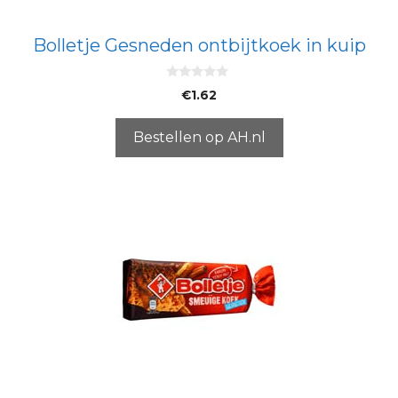
Bolletje Gesneden ontbijtkoek in kuip
0
€
1.62
v
a
n
5
Bestellen op AH.nl