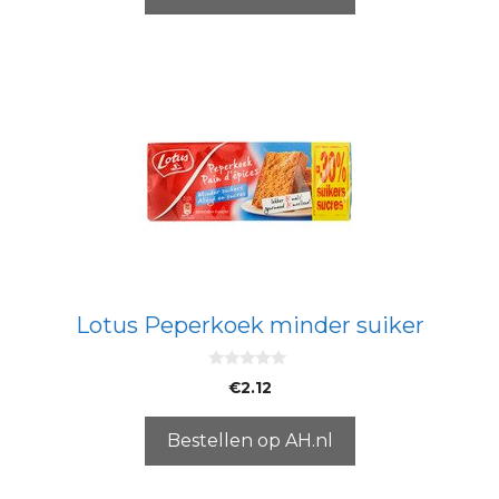
Lotus Peperkoek minder suiker
0
€
2.12
v
a
n
5
Bestellen op AH.nl