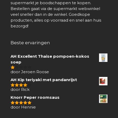
supermarkt je boodschappen te kopen.
Bestellen gaat via de supermarkt webwinkel
veel sneller dan in de winkel. Goedkope
producten, alles op voorraad en snel aan huis
bezorgd!
Beste ervaringen
AH Excellent Thaise pompoen-kokos
soep
door Jeroen Roose
1
van
AH Kip teriyaki met pandanrijst
5
door Rick
4
van 5
Knorr Peper roomsaus
door Hennie
5
van 5