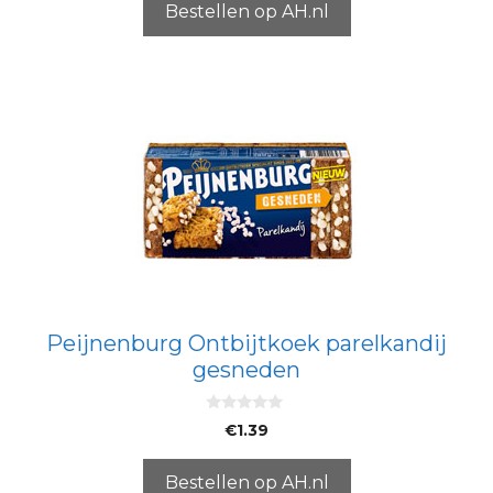
5
Bestellen op AH.nl
Peijnenburg Ontbijtkoek parelkandij
gesneden
0
€
1.39
v
a
n
5
Bestellen op AH.nl