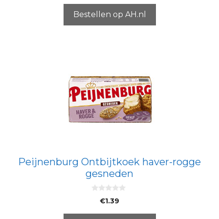
a
n
5
Bestellen op AH.nl
Peijnenburg Ontbijtkoek haver-rogge
gesneden
0
€
1.39
v
a
n