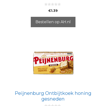
0
€
1.39
v
a
n
5
Bestellen op AH.nl
Peijnenburg Ontbijtkoek honing
gesneden