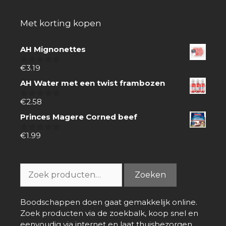
Met korting kopen
AH Mignonettes
€
3.19
0
van
AH Water met een twist frambozen
5
€
2.58
0
van
Princes Magere Corned beef
5
€
1.99
0
van
5
Zoeken
Zoeken
naar:
Boodschappen doen gaat gemakkelijk online.
Zoek producten via de zoekbalk, koop snel en
eenvoudig via internet en laat thuisbezorgen.