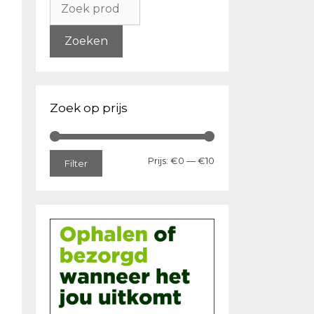
naar:
Zoeken
Zoek op prijs
Min.
Max.
Prijs:
€0
—
€10
Filter
prijs
prijs