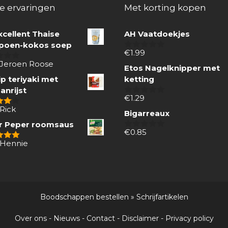
e ervaringen
Met korting kopen
xcellent Thaise
AH Vaatdoekjes
oen-kokos soep
€
1.99
0
van
 Jeroen Roose
Etos Nagelknipper met
5
p teriyaki met
ketting
anrijst
€
1.29
0
van
Rick
 5
Bigarreaux
5
r Peper roomsaus
€
0.85
0
van
 Hennie
 5
5
Boodschappen bestellen
»
Schrijfartikelen
Over ons
-
Nieuws
-
Contact
-
Disclaimer
-
Privacy policy