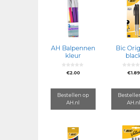
AH Balpennen
Bic Orig
kleur
blac
0
0
€
2.00
€
1.8
v
v
a
a
n
n
5
5
Bestellen op
Bestelle
AH.nl
AH.n