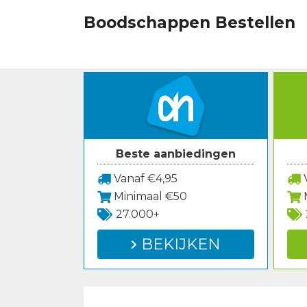
Spring
Boodschappen Bestellen
naar
inhoud
Beste aanbiedingen
Vanaf €4,95
V
Minimaal €50
27.000+
BEKIJKEN