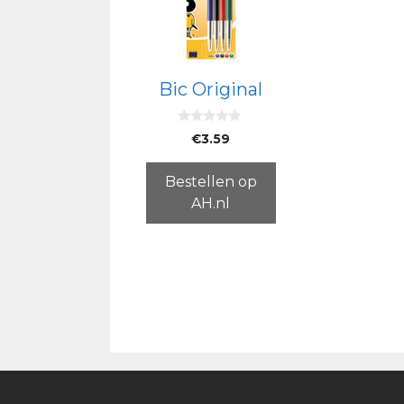
Bic Original
0
€
3.59
v
a
n
5
Bestellen op
AH.nl