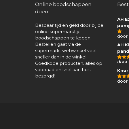
Online boodschappen
Best
doen
AH E
Bespaar tijd en geld door bij de
pomp
online supermarkt je
door
boodschappen te kopen.
1
van
Bestellen gaat via de
AH Ki
5
supermarkt webwinkel veel
pand
sneller dan in de winkel.
door 
Goedkope producten, alles op
4
van
voorraad en snel aan huis
Knor
bezorgd!
door
5
van