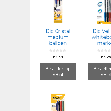
Bic Cristal
Bic Vel
medium
whiteb
ballpen
mark
0
0
€
2.39
€
5.2
v
v
a
a
n
n
5
5
Bestellen op
Bestelle
AH.nl
AH.n