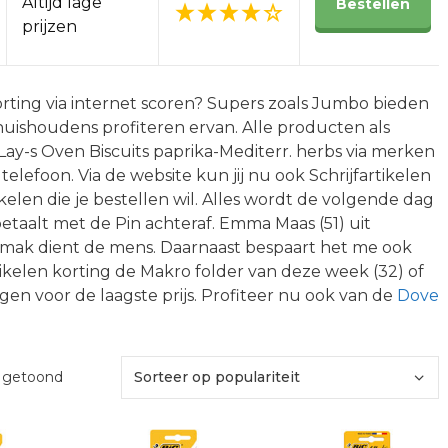
Altijd lage
Bestellen
prijzen
orting via internet scoren? Supers zoals Jumbo bieden
huishoudens profiteren ervan. Alle producten als
Lay-s Oven Biscuits paprika-Mediterr. herbs via merken
of telefoon. Via de website kun jij nu ook Schrijfartikelen
kelen die je bestellen wil. Alles wordt de volgende dag
e betaalt met de Pin achteraf. Emma Maas (51) uit
emak dient de mens. Daarnaast bespaart het me ook
ikelen korting de Makro folder van deze week (32) of
gen voor de laagste prijs. Profiteer nu ook van de
Dove
Gesorteerd
t getoond
op
populariteit