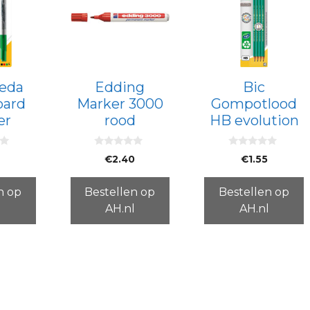
leda
Edding
Bic
oard
Marker 3000
Gompotlood
er
rood
HB evolution
0
0
9
€
2.40
€
1.55
v
v
a
a
n
n
5
5
n op
Bestellen op
Bestellen op
l
AH.nl
AH.nl