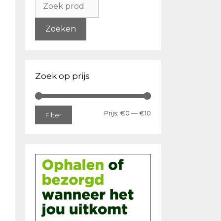
naar:
Zoeken
Zoek op prijs
Min.
Max.
Prijs:
€0
—
€10
Filter
prijs
prijs