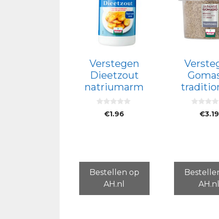
Verstegen
Verste
Dieetzout
Gomas
natriumarm
traditio
0
0
€
1.96
€
3.19
v
v
a
a
n
n
5
5
Bestellen op
Bestelle
AH.nl
AH.n