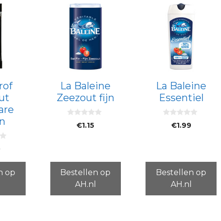
rof
La Baleine
La Baleine
ut
Zeezout fijn
Essentiel
are
n
0
0
€
1.15
€
1.99
v
v
a
a
n
n
5
5
0
n op
Bestellen op
Bestellen op
l
AH.nl
AH.nl