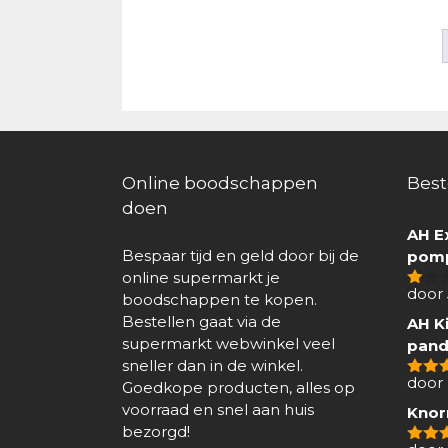
Online boodschappen
Best
doen
AH E
Bespaar tijd en geld door bij de
pomp
online supermarkt je
door
boodschappen te kopen.
1
van
Bestellen gaat via de
AH Ki
5
supermarkt webwinkel veel
pand
sneller dan in de winkel.
door 
Goedkope producten, alles op
4
van
voorraad en snel aan huis
Knor
bezorgd!