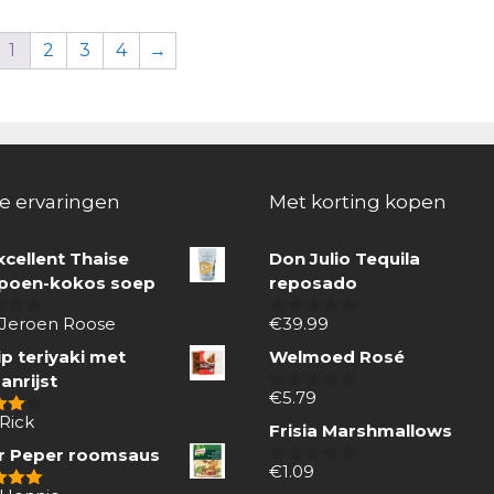
1
2
3
4
→
e ervaringen
Met korting kopen
xcellent Thaise
Don Julio Tequila
oen-kokos soep
reposado
 Jeroen Roose
€
39.99
0
van
p teriyaki met
Welmoed Rosé
5
anrijst
€
5.79
0
van
Rick
 5
Frisia Marshmallows
5
r Peper roomsaus
€
1.09
0
van