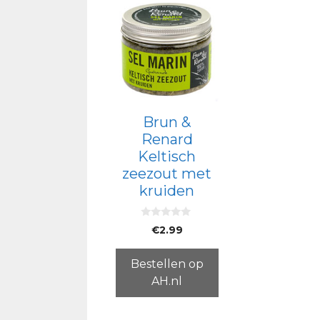
Brun &
Renard
Keltisch
zeezout met
kruiden
0
€
2.99
v
a
n
5
Bestellen op
AH.nl