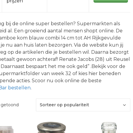
prijzen
g bij de online super bestellen? Supermarkten als
eid al. Een groeiend aantal mensen shopt online. De
Bamboe kom blauw combi 14 cm tot AH Rijkgevulde
je nu aan huis laten bezorgen. Via de website kun jij
eg op de artikelen die je bestellen wil. Daarna bezorgt
 betaalt gewoon achteraf! Renate Jacobs (28) uit Reusel
al. Daarnaast bespaart het me ook geld” .Bekijk voor de
upermarktfolder van week 32 of kies hier beneden
pende acties. Scoor nu ook online de beste
ar bestellen
.
Gesorteerd
t getoond
op
populariteit