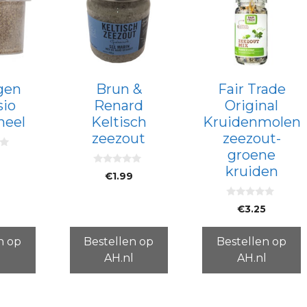
gen
Brun &
Fair Trade
io
Renard
Original
neel
Keltisch
Kruidenmolen
zeezout
zeezout-
groene
kruiden
0
€
1.99
v
a
n
0
5
€
3.25
v
a
n
5
n op
Bestellen op
Bestellen op
l
AH.nl
AH.nl