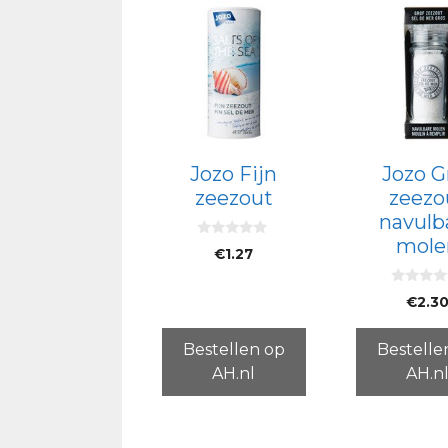
Jozo Fijn
Jozo G
zeezout
zeezo
navulb
mole
0
€
1.27
v
a
n
0
5
€
2.3
v
a
n
5
Bestellen op
Bestelle
AH.nl
AH.n