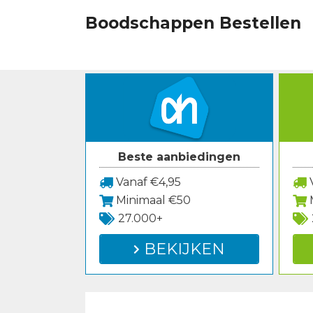
Spring
Boodschappen Bestellen
naar
inhoud
Beste aanbiedingen
Vanaf €4,95
V
Minimaal €50
27.000+
BEKIJKEN