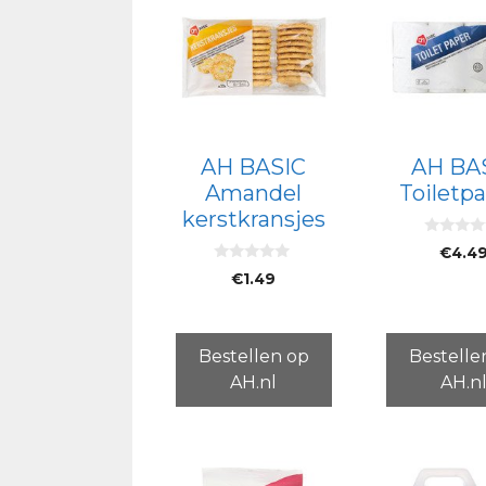
AH BASIC
AH BA
Amandel
Toiletpa
kerstkransjes
0
€
4.4
v
0
a
€
1.49
v
n
a
5
n
5
Bestellen op
Bestelle
AH.nl
AH.n