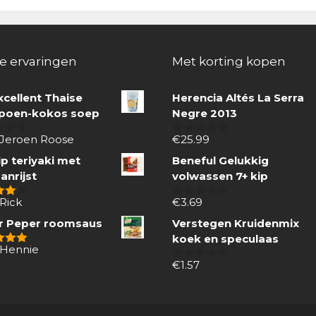
e ervaringen
Met korting kopen
xcellent Thaise
Herencia Altés La Serra
oen-kokos soep
Negre 2013
 Jeroen Roose
€
25.99
0
van
p teriyaki met
Beneful Gelukkig
5
anrijst
volwassen 7+ kip
Rick
€
3.69
 5
0
van
r Peper roomsaus
Verstegen Kruidenmix
5
koek en speculaas
 Hennie
 5
€
1.57
0
van
5