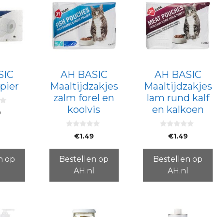
SIC
AH BASIC
AH BASIC
pier
Maaltijdzakjes
Maaltijdzakjes
zalm forel en
lam rund kalf
koolvis
en kalkoen
9
0
0
€
1.49
€
1.49
v
v
a
a
n
n
5
5
n op
Bestellen op
Bestellen op
l
AH.nl
AH.nl