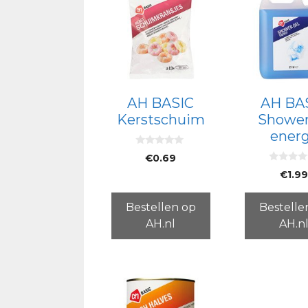
AH BASIC
AH BA
Kerstschuim
Shower
ener
0
€
0.69
v
0
a
€
1.9
v
n
a
5
n
5
Bestellen op
Bestelle
AH.nl
AH.n