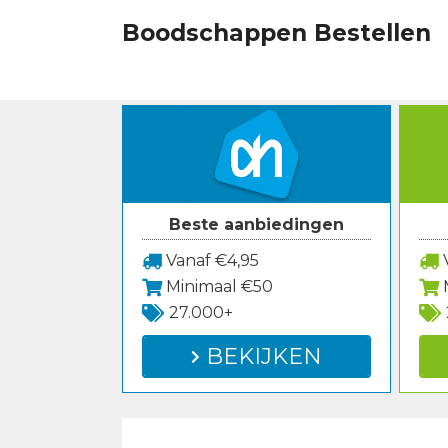
Spring
Boodschappen Bestellen
naar
inhoud
Beste aanbiedingen
Vanaf €4,95
V
Minimaal €50
27.000+
BEKIJKEN