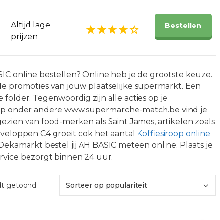
Altijd lage
Bestellen
prijzen
C online bestellen? Online heb je de grootste keuze.
 de promoties van jouw plaatselijke supermarkt. Een
e folder. Tegenwoordig zijn alle acties op je
 Op onder andere www.supermarche-match.be vind je
gezien van food-merken als Saint James, artikelen zoals
eloppen C4 groeit ook het aantal
Koffiesiroop online
s Dekamarkt bestel jij AH BASIC meteen online. Plaats je
rvice bezorgt binnen 24 uur.
Gesorteerd
rdt getoond
op
populariteit