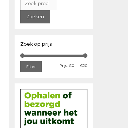
naar:
Zoeken
Zoek op prijs
Min.
Max.
Prijs:
€0
—
€20
Filter
prijs
prijs