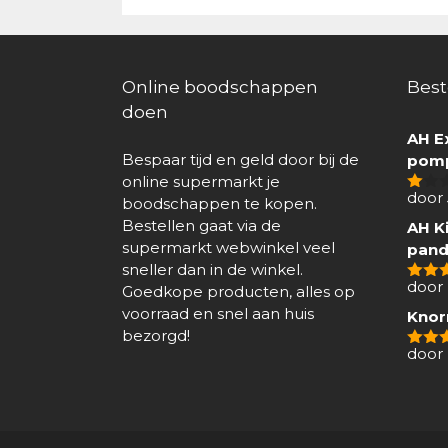
Online boodschappen
Best
doen
AH E
Bespaar tijd en geld door bij de
pomp
online supermarkt je
door
boodschappen te kopen.
1
van
Bestellen gaat via de
AH Ki
5
supermarkt webwinkel veel
pand
sneller dan in de winkel.
door 
Goedkope producten, alles op
4
van
voorraad en snel aan huis
Knor
bezorgd!
door
5
van