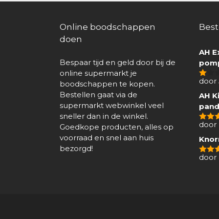
Online boodschappen
Best
doen
AH E
Bespaar tijd en geld door bij de
pomp
online supermarkt je
door
boodschappen te kopen.
1
van
Bestellen gaat via de
AH Ki
5
supermarkt webwinkel veel
pand
sneller dan in de winkel.
door 
Goedkope producten, alles op
4
van
voorraad en snel aan huis
Knor
bezorgd!
door
5
van