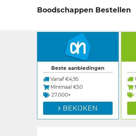
Spring
Boodschappen Bestellen
naar
inhoud
Beste aanbiedingen
Vanaf €4,95
V
Minimaal €50
27.000+
BEKIJKEN