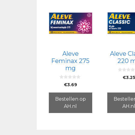
Aleve
Aleve Cl
Feminax 275
220 
mg
0
€
3.2
v
0
a
€
3.69
v
n
a
5
n
5
Bestellen op
Bestelle
AH.nl
AH.n