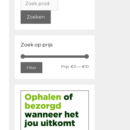
naar:
Zoeken
Zoek op prijs
Min.
Max.
Prijs:
€0
—
€10
Filter
prijs
prijs