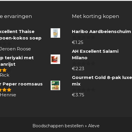
e ervaringen
Met korting kopen
xcellent Thaise
Haribo Aardbeienschuim
oen-kokos soep
€
1.25
0
van
 Jeroen Roose
AH Excellent Salami
5
p teriyaki met
Milano
anrijst
€
2.23
0
van
Rick
 5
Gourmet Gold 8-pak luxe
5
r Peper roomsaus
mix
 Hennie
€
3.75
 5
0
van
5
Boodschappen bestellen
»
Aleve