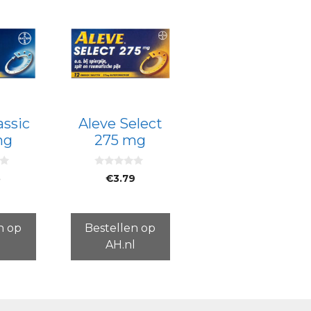
assic
Aleve Select
mg
275 mg
0
5
€
3.79
v
a
n
5
n op
Bestellen op
l
AH.nl