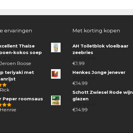
e ervaringen
Met korting kopen
xcellent Thaise
AH Toiletblok vloeibaar
oen-kokos soep
zeebries
 Jeroen Roose
€
1.99
0
van
p teriyaki met
Henkes Jonge jenever
5
anrijst
€
14.99
0
van
Rick
 5
Schott Zwiesel Rode wijn
5
r Peper roomsaus
glazen
 Hennie
€
14.99
 5
0
van
5