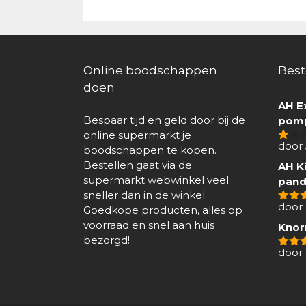
Online boodschappen
Best
doen
AH E
Bespaar tijd en geld door bij de
pomp
online supermarkt je
door
boodschappen te kopen.
1
van
Bestellen gaat via de
AH Ki
5
supermarkt webwinkel veel
pand
sneller dan in de winkel.
door 
Goedkope producten, alles op
4
van
voorraad en snel aan huis
Knor
bezorgd!
door
5
van