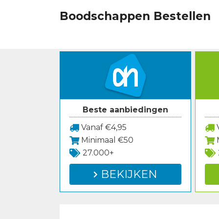
Spring
Boodschappen Bestellen
naar
inhoud
Beste aanbiedingen
Vanaf €4,95
V
Minimaal €50
27.000+
BEKIJKEN