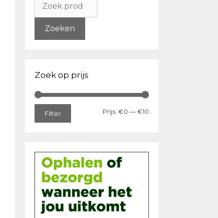
naar:
Zoeken
Zoek op prijs
Min.
Max.
Prijs:
€0
—
€10
Filter
prijs
prijs