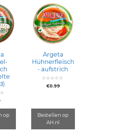
ta
Argeta
el-
Hühnerfleisch
ich
- aufstrich
elte
d)
0
€
0.99
v
a
n
5
9
n op
Bestellen op
l
AH.nl