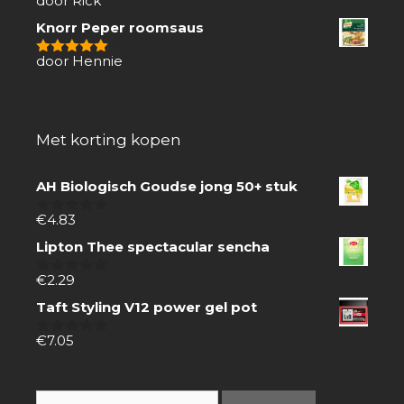
door Rick
4
van 5
Knorr Peper roomsaus
door Hennie
5
van 5
Met korting kopen
AH Biologisch Goudse jong 50+ stuk
€
4.83
0
van
Lipton Thee spectacular sencha
5
€
2.29
0
van
Taft Styling V12 power gel pot
5
€
7.05
0
van
5
Zoeken