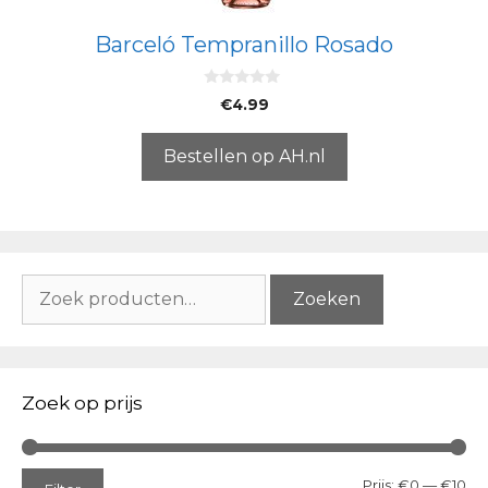
Barceló Tempranillo Rosado
0
€
4.99
v
a
n
5
Bestellen op AH.nl
Zoeken
Zoeken
naar:
Zoek op prijs
Min
Ma
Prijs:
€0
—
€10