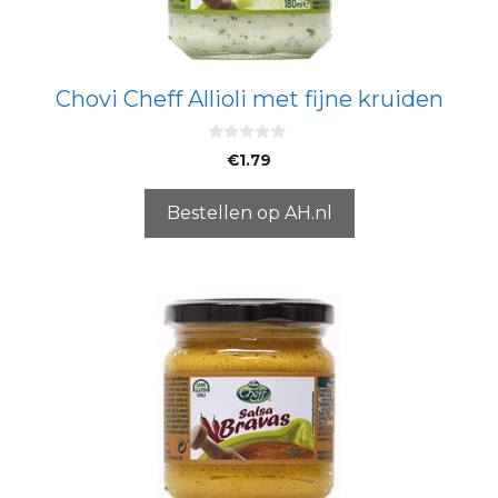
Chovi Cheff Allioli met fijne kruiden
0
€
1.79
v
a
n
5
Bestellen op AH.nl