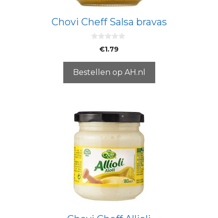
Chovi Cheff Salsa bravas
0
€
1.79
v
a
n
5
Bestellen op AH.nl