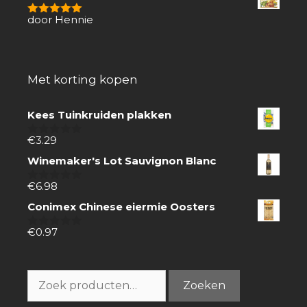
door Hennie
5
van 5
Met korting kopen
Kees Tuinkruiden plakken
€
3.29
0
van
Winemaker's Lot Sauvignon Blanc
5
€
6.98
0
van
Conimex Chinese eiermie Oosters
5
€
0.97
0
van
5
Zoeken
Zoeken
naar: