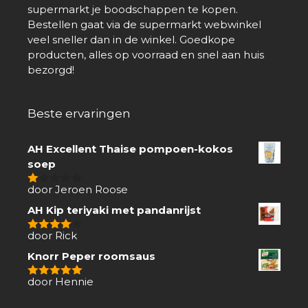
supermarkt je boodschappen te kopen.
Bestellen gaat via de supermarkt webwinkel
veel sneller dan in de winkel. Goedkope
producten, alles op voorraad en snel aan huis
bezorgd!
Beste ervaringen
AH Excellent Thaise pompoen-kokos
soep
door Jeroen Roose
1
van
AH Kip teriyaki met pandanrijst
5
door Rick
4
van 5
Knorr Peper roomsaus
door Hennie
5
van 5