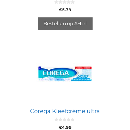
0
€
5.39
v
a
n
5
Bestellen op AH.nl
Corega Kleefcrème ultra
0
€
4.99
v