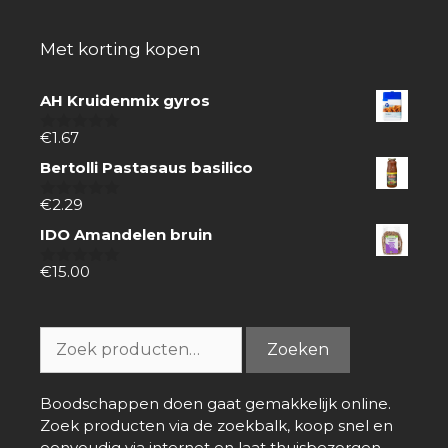
Met korting kopen
AH Kruidenmix gyros
€
1.67
0
van
Bertolli Pastasaus basilico
5
€
2.29
0
van
IDO Amandelen bruin
5
€
15.00
0
van
5
Zoeken
Zoeken
naar:
Boodschappen doen gaat gemakkelijk online.
Zoek producten via de zoekbalk, koop snel en
eenvoudig via internet en laat thuisbezorgen.