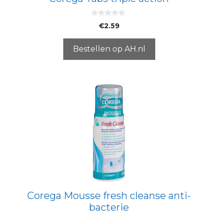
0
€
2.59
v
a
n
5
Bestellen op AH.nl
Corega Mousse fresh cleanse anti-
bacterie