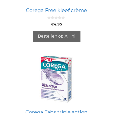
Corega Free kleef crème
0
€
4.95
v
a
n
5
Bestellen op AH.nl
Corega Tabs triple action