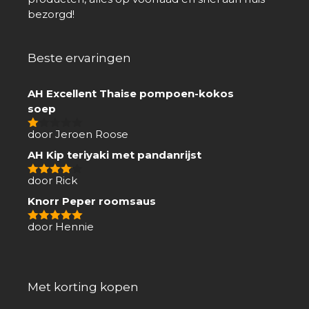
bezorgd!
Beste ervaringen
AH Excellent Thaise pompoen-kokos
soep
door Jeroen Roose
1
van
AH Kip teriyaki met pandanrijst
5
door Rick
4
van 5
Knorr Peper roomsaus
door Hennie
5
van 5
Met korting kopen