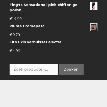
Fing'rs Sensationail pink chiffon gel
polish
€
14.99
0
van
Pluma Crèmepaté
5
€
0.79
0
van
Elro Exin verhuisset electra
5
€
4.99
0
van
5
Zoeken
Zoeken
naar:
Boodschappen doen gaat gemakkelijk online.
Zoek producten via de zoekbalk, koop snel en
eenvoudig via internet en laat thuisbezorgen.
Boodschappenbestellen.com