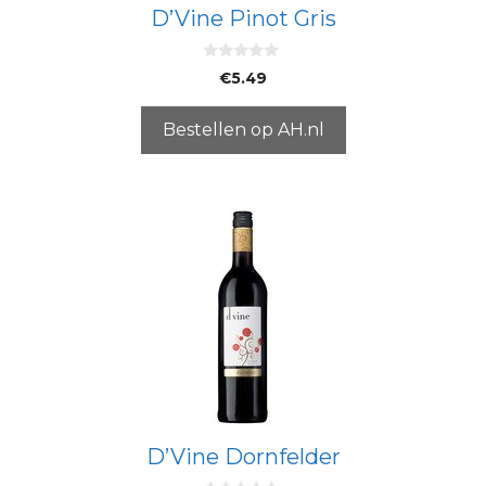
D’Vine Pinot Gris
0
€
5.49
v
a
n
5
Bestellen op AH.nl
D’Vine Dornfelder