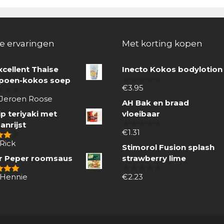
e ervaringen
Met korting kopen
xcellent Thaise
Inecto Kokos bodylotion
oen-kokos soep
€
3.95
0
van
 Jeroen Roose
AH Bak en braad
5
p teriyaki met
vloeibaar
anrijst
€
1.31
0
van
Rick
 5
Stimorol Fusion splash
5
r Peper roomsaus
strawberry lime
 Hennie
€
2.23
 5
0
van
5