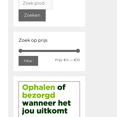
naar:
Zoeken
Zoek op prijs
Min.
Max.
Prijs:
€0
—
€10
Filter
prijs
prijs