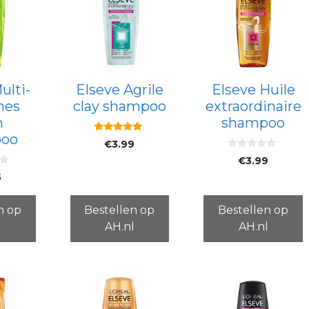
ulti-
Elseve Agrile
Elseve Huile
nes
clay shampoo
extraordinaire
h
shampoo
oo
5.00
€
3.99
van 5
0
€
3.99
v
a
5
n
5
n op
Bestellen op
Bestellen op
l
AH.nl
AH.nl