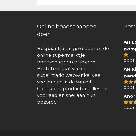
Online boodschappen
Best
doen
AH E
Bespaar tijd en geld door bij de
pomp
online supermarkt je
door
boodschappen te kopen.
1
van
Bestellen gaat via de
AH Ki
5
supermarkt webwinkel veel
pand
sneller dan in de winkel.
door 
Goedkope producten, alles op
4
van
voorraad en snel aan huis
Knor
bezorgd!
door
5
van