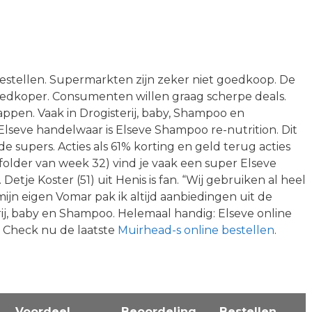
estellen. Supermarkten zijn zeker niet goedkoop. De
edkoper. Consumenten willen graag scherpe deals.
appen. Vaak in Drogisterij, baby, Shampoo en
lseve handelwaar is Elseve Shampoo re-nutrition. Dit
de supers. Acties als 61% korting en geld terug acties
 folder van week 32) vind je vaak een super Elseve
Detje Koster (51) uit Henis is fan. “Wij gebruiken al heel
mijn eigen Vomar pak ik altijd aanbiedingen uit de
rij, baby en Shampoo. Helemaal handig: Elseve online
. Check nu de laatste
Muirhead-s online bestellen
.
Voordeel
Beoordeling
Bestellen