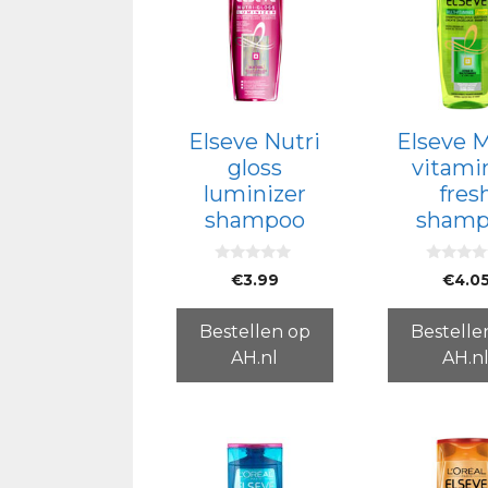
Elseve Nutri
Elseve M
gloss
vitami
luminizer
fres
shampoo
shamp
0
0
€
3.99
€
4.0
v
v
a
a
n
n
5
5
Bestellen op
Bestelle
AH.nl
AH.n