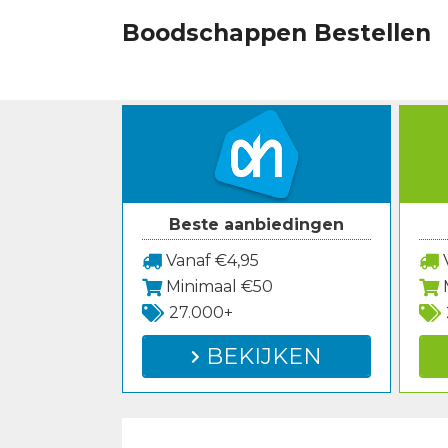
Spring
Boodschappen Bestellen
naar
inhoud
Beste aanbiedingen
Vanaf €4,95
V
Minimaal €50
27.000+
BEKIJKEN