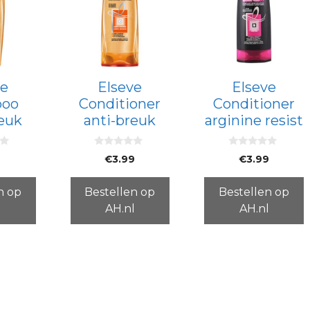
ve
Elseve
Elseve
oo
Conditioner
Conditioner
reuk
anti-breuk
arginine resist
0
0
€
3.99
€
3.99
v
v
a
a
n
n
5
5
n op
Bestellen op
Bestellen op
l
AH.nl
AH.nl