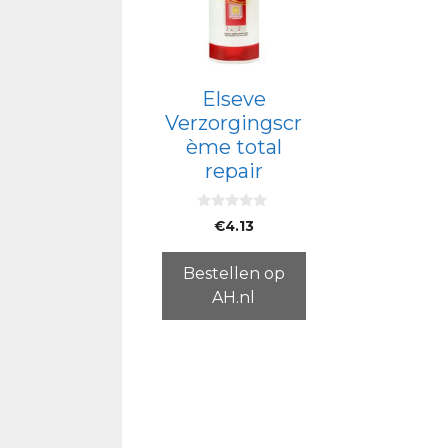
Elseve
Verzorgingscr
ème total
repair
0
€
4.13
v
a
n
5
Bestellen op
AH.nl