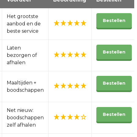
Het grootste
Bestellen
aanbod en de
beste service
Laten
Bestellen
bezorgen of
afhalen
Maaltijden +
Bestellen
boodschappen
Net nieuw:
Bestellen
boodschappen
zelf afhalen