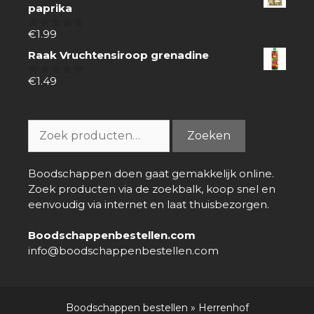
paprika
€
1.99
0
van
Raak Vruchtensiroop grenadine
5
€
1.49
0
van
5
Zoeken
Zoeken
naar:
Boodschappen doen gaat gemakkelijk online.
Zoek producten via de zoekbalk, koop snel en
eenvoudig via internet en laat thuisbezorgen.
Boodschappenbestellen.com
info@boodschappenbestellen.com
Boodschappen bestellen
»
Herrenhof