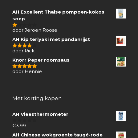
AH Excellent Thaise pompoen-kokos
soep
door Jeroen Roose
1
van
AH Kip teriyaki met pandanrijst
5
door Rick
4
van 5
Knorr Peper roomsaus
door Hennie
5
van 5
Met korting kopen
AH Vleesthermometer
€
3.99
0
van
AH Chinese wokgroente taugé-rode
5