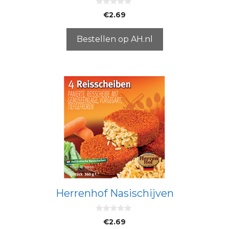
0
€
2.69
v
a
n
5
Bestellen op AH.nl
Herrenhof Nasischijven
0
€
2.69
v