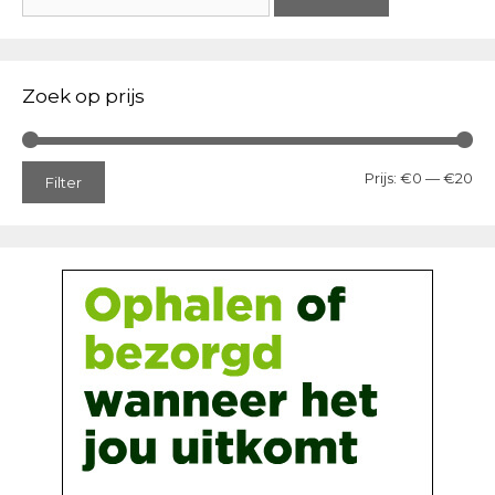
naar:
Zoek op prijs
Min
Ma
Prijs:
€0
—
€20
Filter
prij
prij