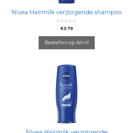
Nivea Hairmilk verzorgende shampoo
0
€
3.79
v
a
n
5
Bestellen op AH.nl
Nivea Hairmilk verzorgende