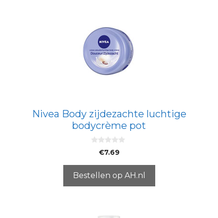
Nivea Body zijdezachte luchtige
bodycrème pot
0
€
7.69
v
a
n
5
Bestellen op AH.nl