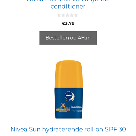
conditioner
0
€
3.79
v
a
n
5
Bestellen op AH.nl
Nivea Sun hydraterende roll-on SPF 30