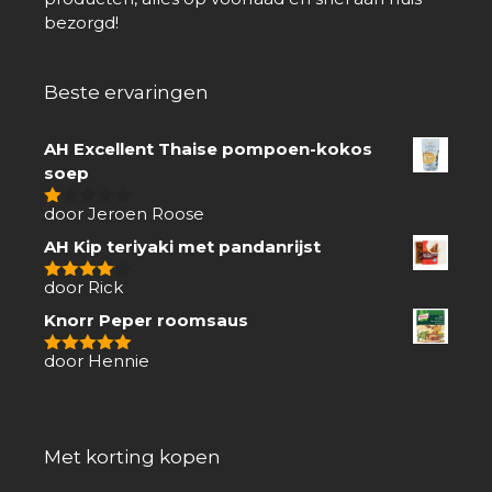
bezorgd!
Beste ervaringen
AH Excellent Thaise pompoen-kokos
soep
door Jeroen Roose
1
van
AH Kip teriyaki met pandanrijst
5
door Rick
4
van 5
Knorr Peper roomsaus
door Hennie
5
van 5
Met korting kopen