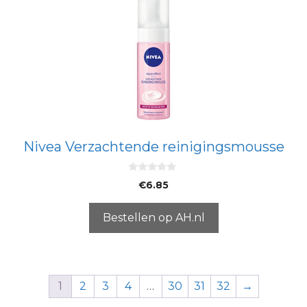
Nivea Verzachtende reinigingsmousse
0
€
6.85
v
a
n
5
Bestellen op AH.nl
1
2
3
4
…
30
31
32
→