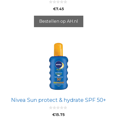
0
€
7.45
v
a
n
5
Bestellen op AH.nl
Nivea Sun protect & hydrate SPF 50+
0
€
15.75
v