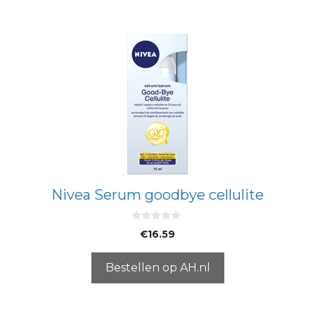
Nivea Serum goodbye cellulite
0
€
16.59
v
a
n
5
Bestellen op AH.nl