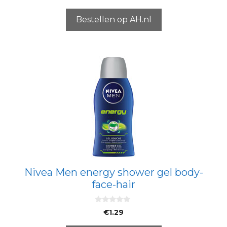
a
n
5
Bestellen op AH.nl
Nivea Men energy shower gel body-
face-hair
0
€
1.29
v
a