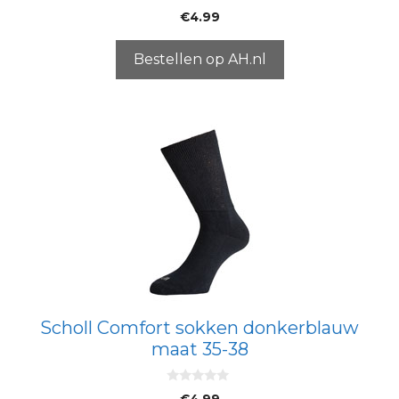
0
€
4.99
v
a
n
5
Bestellen op AH.nl
Scholl Comfort sokken donkerblauw
maat 35-38
0
€
4.99