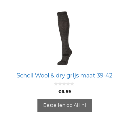
Scholl Wool & dry grijs maat 39-42
0
€
6.99
v
a
n
5
Bestellen op AH.nl