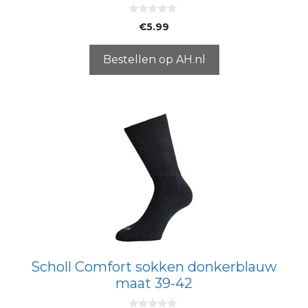
0
€
5.99
v
a
n
5
Bestellen op AH.nl
Scholl Comfort sokken donkerblauw
maat 39-42