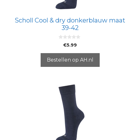
Scholl Cool & dry donkerblauw maat
39-42
0
€
5.99
v
a
n
5
Bestellen op AH.nl