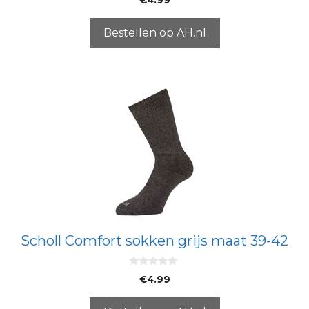
v
a
n
5
Bestellen op AH.nl
Scholl Comfort sokken grijs maat 39-42
0
€
4.99
v
a
n