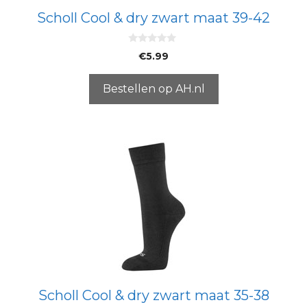
Scholl Cool & dry zwart maat 39-42
0
€
5.99
v
a
n
5
Bestellen op AH.nl
Scholl Cool & dry zwart maat 35-38