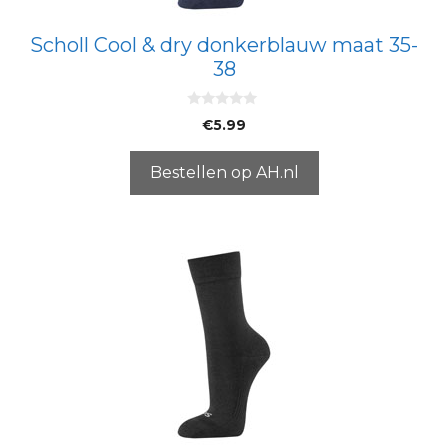
Scholl Cool & dry donkerblauw maat 35-
38
0
€
5.99
v
a
n
5
Bestellen op AH.nl