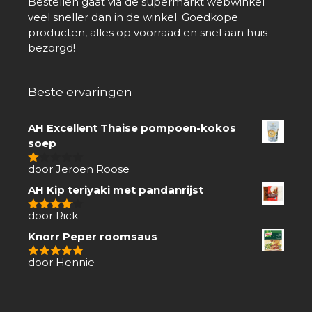
Bestellen gaat via de supermarkt webwinkel
veel sneller dan in de winkel. Goedkope
producten, alles op voorraad en snel aan huis
bezorgd!
Beste ervaringen
AH Excellent Thaise pompoen-kokos
soep
door Jeroen Roose
1
van
AH Kip teriyaki met pandanrijst
5
door Rick
4
van 5
Knorr Peper roomsaus
door Hennie
5
van 5