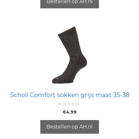
5
Bestellen op AH.nl
Scholl Comfort sokken grijs maat 35-38
0
€
4.99
v
a
n
5
Bestellen op AH.nl