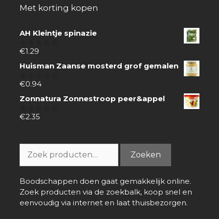
Met korting kopen
AH Kleintje spinazie
€
1.29
0
van
Huisman Zaanse mosterd grof gemalen
5
€
0.94
0
van
Zonnatura Zonnestroop peer&appel
5
€
2.35
0
van
5
Zoeken
Zoeken
naar:
Boodschappen doen gaat gemakkelijk online.
Zoek producten via de zoekbalk, koop snel en
eenvoudig via internet en laat thuisbezorgen.