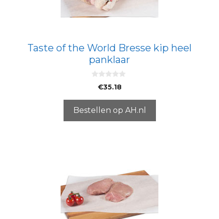
Taste of the World Bresse kip heel
panklaar
0
€
35.18
v
a
n
5
Bestellen op AH.nl