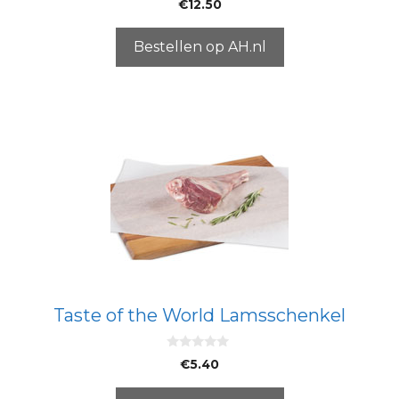
€
12.50
v
a
n
5
Bestellen op AH.nl
Taste of the World Lamsschenkel
0
€
5.40
v
a
n