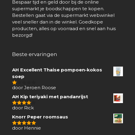
Bespaar tijd en geld door bij de online
supermarkt je boodschappen te kopen.
Bestellen gaat via de supermarkt webwinkel
veel sneller dan in de winkel. Goedkope
producten, alles op voorraad en snel aan huis
bezorgd!
Beste ervaringen
AH Excellent Thaise pompoen-kokos
soep
door Jeroen Roose
1
van
AH Kip teriyaki met pandanrijst
5
door Rick
4
van 5
Knorr Peper roomsaus
door Hennie
5
van 5