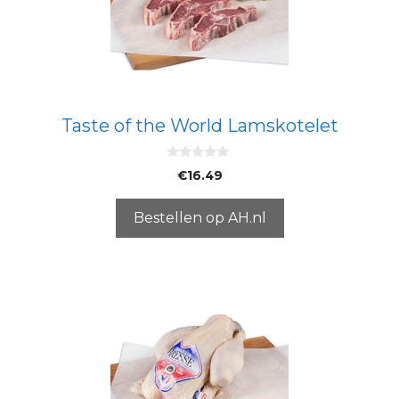
Taste of the World Lamskotelet
0
€
16.49
v
a
n
5
Bestellen op AH.nl