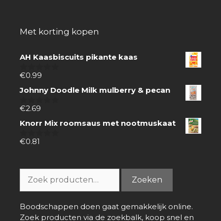
Met korting kopen
AH Kaasbiscuits pikante kaas
€
0.99
0
van
Johnny Doodle Milk mulberry & pecan
5
€
2.69
0
van
Knorr Mix roomsaus met nootmuskaat
5
€
0.81
0
van
5
Zoeken
Zoeken
naar:
Boodschappen doen gaat gemakkelijk online.
Zoek producten via de zoekbalk, koop snel en