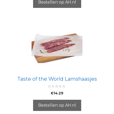
5
Bestellen op AH.nl
Taste of the World Lamshaasjes
0
€
14.29
v
a
n
5
Bestellen op AH.nl