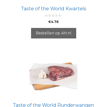
Taste of the World Kwartels
0
€
4.76
v
a
n
5
Bestellen op AH.nl
Taste of the World Runderwangen