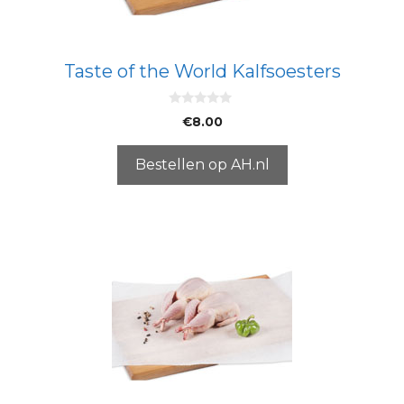
Taste of the World Kalfsoesters
0
€
8.00
v
a
n
5
Bestellen op AH.nl