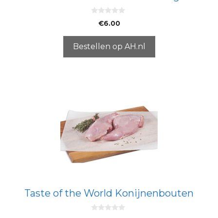
0
€
6.00
v
a
n
5
Bestellen op AH.nl
Taste of the World Konijnenbouten
0