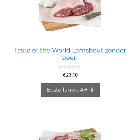
Taste of the World Lamsbout zonder
been
0
€
23.18
v
a
n
5
Bestellen op AH.nl