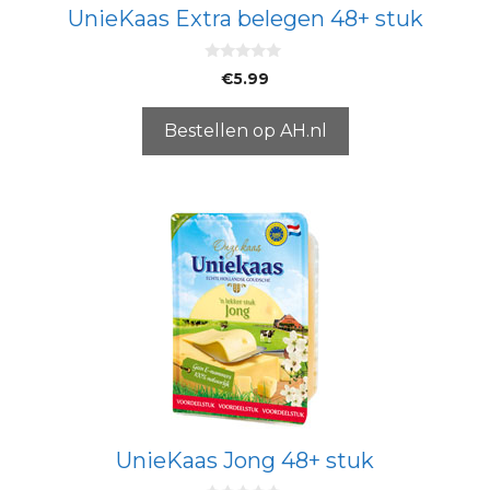
UnieKaas Extra belegen 48+ stuk
0
€
5.99
v
a
n
5
Bestellen op AH.nl
UnieKaas Jong 48+ stuk