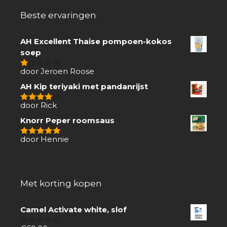
Beste ervaringen
AH Excellent Thaise pompoen-kokos
soep
door Jeroen Roose
1
van
AH Kip teriyaki met pandanrijst
5
door Rick
4
van 5
Knorr Peper roomsaus
door Hennie
5
van 5
Met korting kopen
Camel Activate white, slof