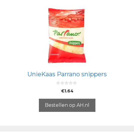
UnieKaas Parrano snippers
0
€
1.64
v
a
n
5
Bestellen op AH.nl