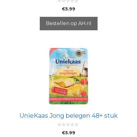
0
€
5.99
v
a
n
5
Bestellen op AH.nl
UnieKaas Jong belegen 48+ stuk
0
€
5.99
v