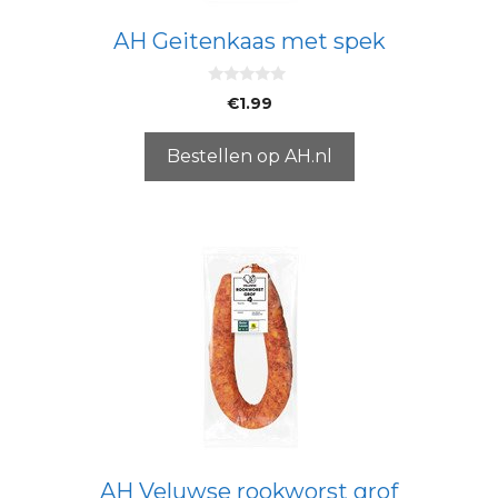
AH Geitenkaas met spek
0
€
1.99
v
a
n
5
Bestellen op AH.nl
AH Veluwse rookworst grof