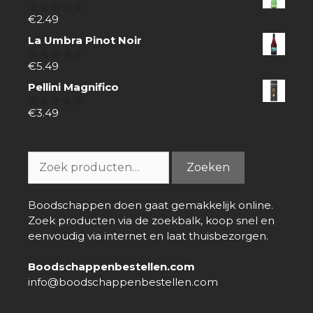
€
2.49
0
van
La Umbra Pinot Noir
5
€
5.49
0
van
Pellini Magnifico
5
€
3.49
0
van
5
Zoeken
Zoeken
naar:
Boodschappen doen gaat gemakkelijk online.
Zoek producten via de zoekbalk, koop snel en
eenvoudig via internet en laat thuisbezorgen.
Boodschappenbestellen.com
info@boodschappenbestellen.com