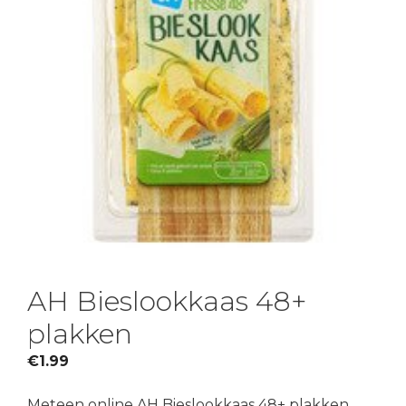
AH Bieslookkaas 48+
plakken
€
1.99
Meteen online AH Bieslookkaas 48+ plakken