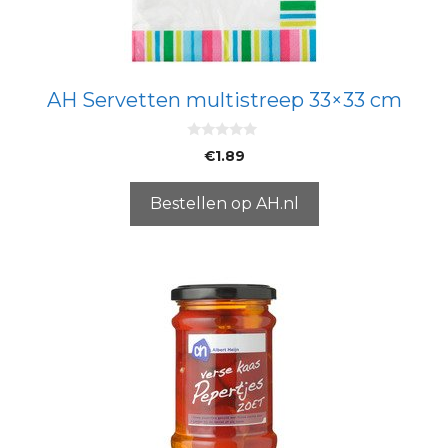
AH Servetten multistreep 33×33 cm
0
€
1.89
v
a
n
5
Bestellen op AH.nl