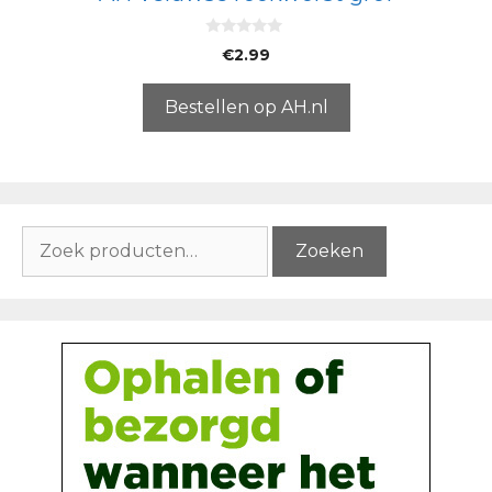
0
€
2.99
v
a
n
5
Bestellen op AH.nl
Zoeken
Zoeken
naar: