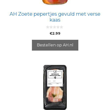
AH Zoete pepertjes gevuld met verse
kaas
0
€
2.99
v
a
n
5
Bestellen op AH.nl