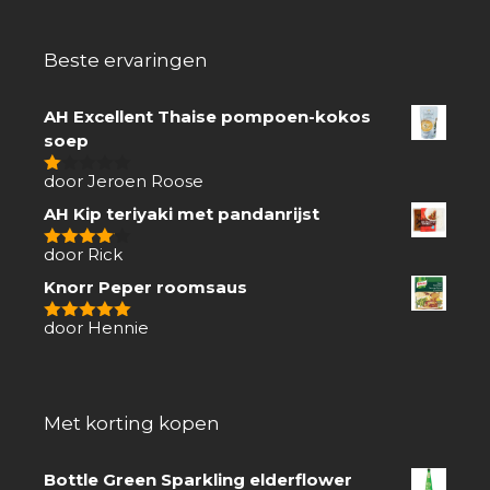
Beste ervaringen
AH Excellent Thaise pompoen-kokos
soep
door Jeroen Roose
1
van
AH Kip teriyaki met pandanrijst
5
door Rick
4
van 5
Knorr Peper roomsaus
door Hennie
5
van 5
Met korting kopen
Bottle Green Sparkling elderflower