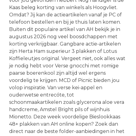
voor jou gevonden hebben. Nog handiger is de
Kaas beleg korting van winkels als Hoogvliet.
Omdat? Jij kan de actieartikelen vanaf je PC of
telefoon bestellen en bij je thuis laten komen.
Buiten dit populaire artikel van AH bekijk je in
augustus 2026 nog veel boosdchappen met
korting verkrijgbaar. Gangbare actie-artikelen
zijn Herta Ham superieur 3 plakken of Lotus
Koffieleutjes original. Vergeet niet, ook alles wat
je nodig hebt voor Verse gnocchi met romige
paarse boerenkool zijn altijd wel ergens
voordelig te krijgen. MCD of Picnic bieden jou
volop inspiratie. Van verse kei-appel en
ouderwetse entrecóte, tot
schoonmaakartikelen zoals glycerona aloe vera
handcreme, Amstel Bright pils of wijnhuis
Mionetto. Deze week voordelige Bieslookkaas
48+ plakken van AH online kopen? Zoek dan
direct naar de beste folder-aanbiedingen in het