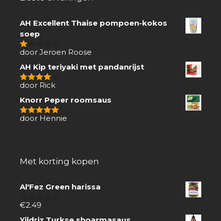
AH Excellent Thaise pompoen-kokos
soep
door Jeroen Roose
1
van
AH Kip teriyaki met pandanrijst
5
door Rick
4
van 5
Knorr Peper roomsaus
door Hennie
5
van 5
Met korting kopen
Al'Fez Green harissa
€
2.49
0
van
Yildriz Turkse shoarmasaus