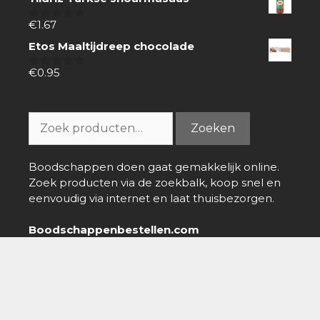
5
€
1.67
0
van
Etos Maaltijdreep chocolade
5
€
0.95
0
van
5
Zoeken
Zoeken
naar:
Boodschappen doen gaat gemakkelijk online.
Zoek producten via de zoekbalk, koop snel en
eenvoudig via internet en laat thuisbezorgen.
Boodschappenbestellen.com
info@boodschappenbestellen.com
Boodschappen bestellen
»
Online Supermarkt
»
AH
Biologisch Halvarine