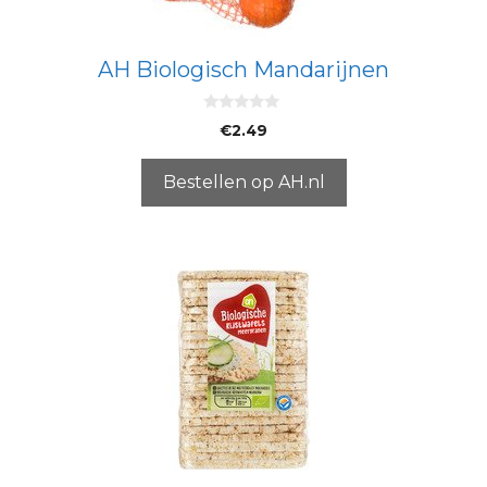
AH Biologisch Mandarijnen
0
€
2.49
v
a
n
5
Bestellen op AH.nl