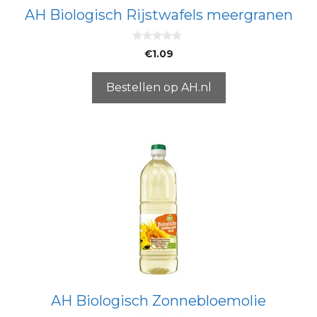
AH Biologisch Rijstwafels meergranen
0
€
1.09
v
a
n
5
Bestellen op AH.nl
AH Biologisch Zonnebloemolie