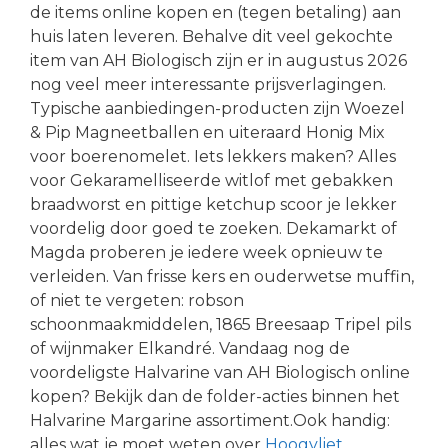
de items online kopen en (tegen betaling) aan
huis laten leveren. Behalve dit veel gekochte
item van AH Biologisch zijn er in augustus 2026
nog veel meer interessante prijsverlagingen.
Typische aanbiedingen-producten zijn Woezel
& Pip Magneetballen en uiteraard Honig Mix
voor boerenomelet. Iets lekkers maken? Alles
voor Gekaramelliseerde witlof met gebakken
braadworst en pittige ketchup scoor je lekker
voordelig door goed te zoeken. Dekamarkt of
Magda proberen je iedere week opnieuw te
verleiden. Van frisse kers en ouderwetse muffin,
of niet te vergeten: robson
schoonmaakmiddelen, 1865 Breesaap Tripel pils
of wijnmaker Elkandré. Vandaag nog de
voordeligste Halvarine van AH Biologisch online
kopen? Bekijk dan de folder-acties binnen het
Halvarine Margarine assortiment.Ook handig:
alles wat je moet weten over
Hoogvliet