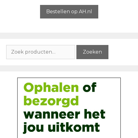
a
n
5
Bestellen op AH.nl
Zoeken
Zoeken
naar: