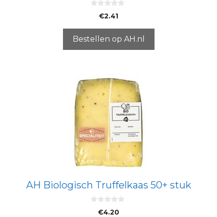
0
€
2.41
v
a
n
5
Bestellen op AH.nl
AH Biologisch Truffelkaas 50+ stuk
0
€
4.20
v