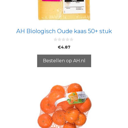
AH Biologisch Oude kaas 50+ stuk
0
€
4.87
v
a
n
5
Bestellen op AH.nl