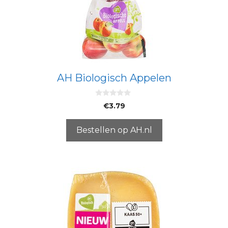
AH Biologisch Appelen
0
€
3.79
v
a
n
5
Bestellen op AH.nl