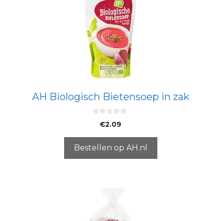
AH Biologisch Bietensoep in zak
0
€
2.09
v
a
n
5
Bestellen op AH.nl