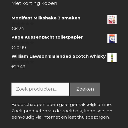
Met korting kopen
Modifast Milkshake 3 smaken
€
8.24
0
van
Page Kussenzacht toiletpapier
5
€
10.99
0
van
William Lawson's Blended Scotch whisky
5
€
17.49
0
van
5
Zoeken
Zoeken
naar:
Boodschappen doen gaat gemakkelijk online.
Zoek producten via de zoekbalk, koop snel en
eenvoudig via internet en laat thuisbezorgen.