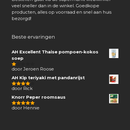
veel sneller dan in de winkel. Goedkope
producten, alles op voorraad en snel aan huis
bezorgd!
Beste ervaringen
AH Excellent Thaise pompoen-kokos
soep
door Jeroen Roose
1
van
AH Kip teriyaki met pandanrijst
5
door Rick
4
van 5
Knorr Peper roomsaus
door Hennie
5
van 5