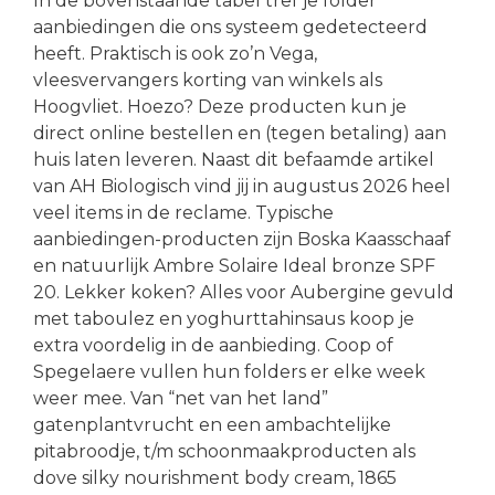
In de bovenstaande tabel tref je folder
aanbiedingen die ons systeem gedetecteerd
heeft. Praktisch is ook zo’n Vega,
vleesvervangers korting van winkels als
Hoogvliet. Hoezo? Deze producten kun je
direct online bestellen en (tegen betaling) aan
huis laten leveren. Naast dit befaamde artikel
van AH Biologisch vind jij in augustus 2026 heel
veel items in de reclame. Typische
aanbiedingen-producten zijn Boska Kaasschaaf
en natuurlijk Ambre Solaire Ideal bronze SPF
20. Lekker koken? Alles voor Aubergine gevuld
met taboulez en yoghurttahinsaus koop je
extra voordelig in de aanbieding. Coop of
Spegelaere vullen hun folders er elke week
weer mee. Van “net van het land”
gatenplantvrucht en een ambachtelijke
pitabroodje, t/m schoonmaakproducten als
dove silky nourishment body cream, 1865