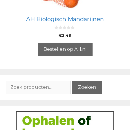
AH Biologisch Mandarijnen
0
€
2.49
v
a
n
5
Bestellen op AH.nl
Zoeken
Zoeken
naar: