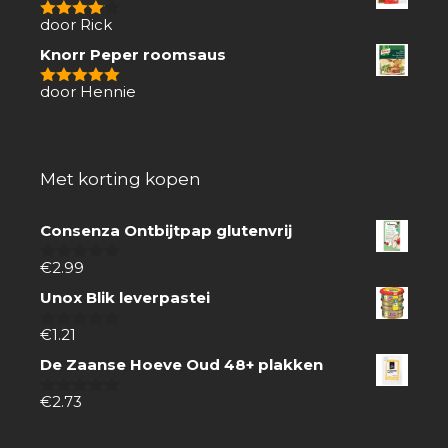
door Rick
4
van 5
Knorr Peper roomsaus
door Hennie
5
van 5
Met korting kopen
Consenza Ontbijtpap glutenvrij
€
2.99
0
van
Unox Blik leverpastei
5
€
1.21
0
van
De Zaanse Hoeve Oud 48+ plakken
5
€
2.73
0
van
5