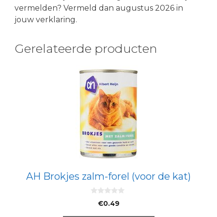
vermelden? Vermeld dan augustus 2026 in
jouw verklaring.
Gerelateerde producten
AH Brokjes zalm-forel (voor de kat)
0
€
0.49
v
a