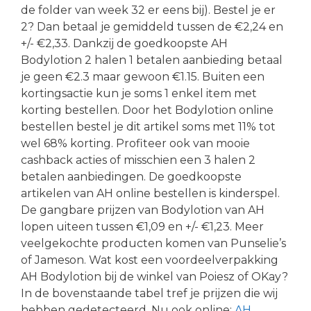
de folder van week 32 er eens bij). Bestel je er
2? Dan betaal je gemiddeld tussen de €2,24 en
+/- €2,33. Dankzij de goedkoopste AH
Bodylotion 2 halen 1 betalen aanbieding betaal
je geen €2.3 maar gewoon €1.15. Buiten een
kortingsactie kun je soms 1 enkel item met
korting bestellen. Door het Bodylotion online
bestellen bestel je dit artikel soms met 11% tot
wel 68% korting. Profiteer ook van mooie
cashback acties of misschien een 3 halen 2
betalen aanbiedingen. De goedkoopste
artikelen van AH online bestellen is kinderspel.
De gangbare prijzen van Bodylotion van AH
lopen uiteen tussen €1,09 en +/- €1,23. Meer
veelgekochte producten komen van Punselie’s
of Jameson. Wat kost een voordeelverpakking
AH Bodylotion bij de winkel van Poiesz of OKay?
In de bovenstaande tabel tref je prijzen die wij
hebben gedetecteerd. Nu ook online:
AH