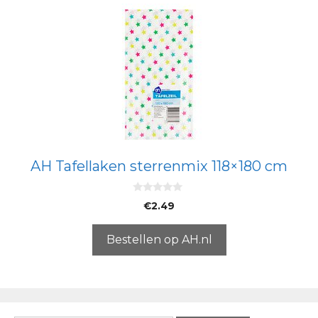
AH Tafellaken sterrenmix 118×180 cm
0
€
2.49
v
a
n
5
Bestellen op AH.nl