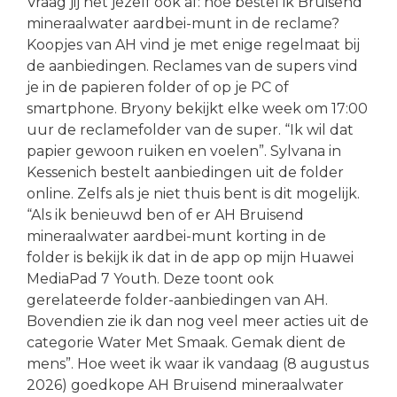
Vraag jij het jezelf ook af: hoe bestel ik Bruisend
mineraalwater aardbei-munt in de reclame?
Koopjes van AH vind je met enige regelmaat bij
de aanbiedingen. Reclames van de supers vind
je in de papieren folder of op je PC of
smartphone. Bryony bekijkt elke week om 17:00
uur de reclamefolder van de super. “Ik wil dat
papier gewoon ruiken en voelen”. Sylvana in
Kessenich bestelt aanbiedingen uit de folder
online. Zelfs als je niet thuis bent is dit mogelijk.
“Als ik benieuwd ben of er AH Bruisend
mineraalwater aardbei-munt korting in de
folder is bekijk ik dat in de app op mijn Huawei
MediaPad 7 Youth. Deze toont ook
gerelateerde folder-aanbiedingen van AH.
Bovendien zie ik dan nog veel meer acties uit de
categorie Water Met Smaak. Gemak dient de
mens”. Hoe weet ik waar ik vandaag (8 augustus
2026) goedkope AH Bruisend mineraalwater