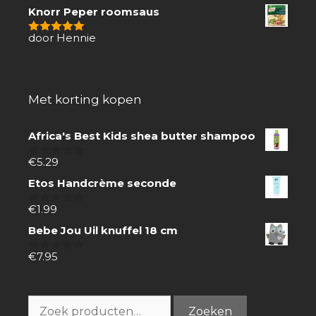
Knorr Peper roomsaus
door Hennie
5
van 5
Met korting kopen
Africa's Best Kids shea butter shampoo
€
5.29
0
van
Etos Handcrème seconde
5
€
1.99
0
van
Bebe Jou Uil knuffel 18 cm
5
€
7.95
0
van
5
Zoeken
Zoeken