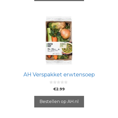
AH Verspakket erwtensoep
0
€
2.99
v
a
n
5
Bestellen op AH.nl