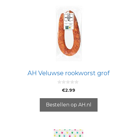
AH Veluwse rookworst grof
0
€
2.99
v
a
n
5
Bestellen op AH.nl