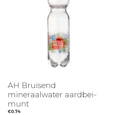
AH Bruisend
mineraalwater aardbei-
munt
€
0.74