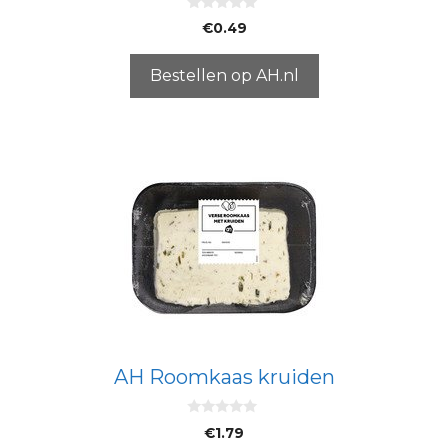
0
€
0.49
v
a
n
5
Bestellen op AH.nl
AH Roomkaas kruiden
0
€
1.79
v