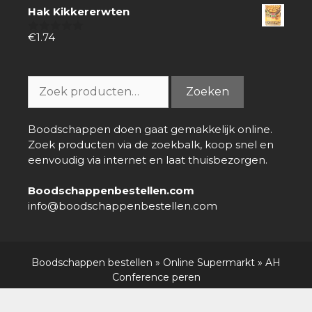
van
Hak Kikkererwten
5
€
1.74
0
van
5
Zoeken
Zoeken
naar:
Boodschappen doen gaat gemakkelijk online.
Zoek producten via de zoekbalk, koop snel en
eenvoudig via internet en laat thuisbezorgen.
Boodschappenbestellen.com
info@boodschappenbestellen.com
Boodschappen bestellen
»
Online Supermarkt
»
AH
Conference peren
Over ons
-
Nieuws
-
Contact
-
Disclaimer
-
Privacy policy