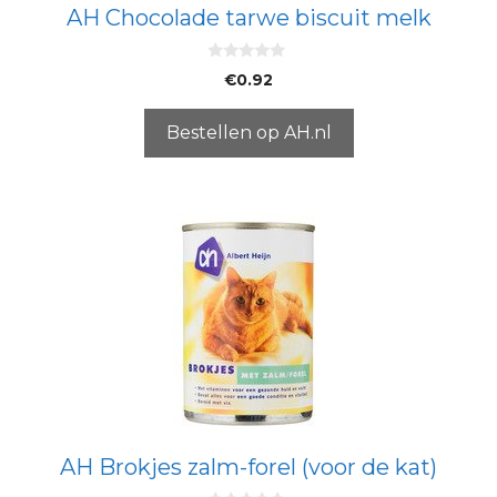
AH Chocolade tarwe biscuit melk
0
€
0.92
v
a
n
5
Bestellen op AH.nl
AH Brokjes zalm-forel (voor de kat)