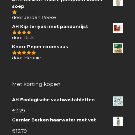
soep
door Jeroen Roose
1
van
AH Kip teriyaki met pandanrijst
5
door Rick
4
van 5
Knorr Peper roomsaus
door Hennie
5
van 5
Met korting kopen
AH Ecologische vaatwastabletten
€
3.29
0
van
Garnier Berken haarwater met vet
5
€
13.79
0