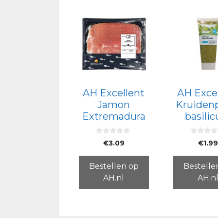
AH Excellent
AH Exce
Jamon
Kruiden
Extremadura
basili
0
0
€
3.09
€
1.9
v
v
a
a
n
n
5
5
Bestellen op
Bestelle
AH.nl
AH.n