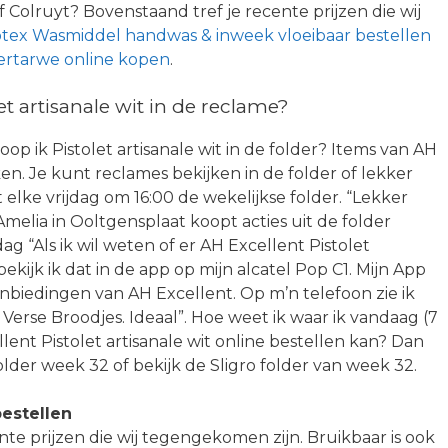
Colruyt? Bovenstaand tref je recente prijzen die wij
otex Wasmiddel handwas & inweek vloeibaar bestellen
rtarwe online kopen
.
t artisanale wit in de reclame?
koop ik Pistolet artisanale wit in de folder? Items van AH
en. Je kunt reclames bekijken in de folder of lekker
t elke vrijdag om 16:00 de wekelijkse folder. “Lekker
Amelia in Ooltgensplaat koopt acties uit de folder
g “Als ik wil weten of er AH Excellent Pistolet
 bekijk ik dat in de app op mijn alcatel Pop C1. Mijn App
anbiedingen van AH Excellent. Op m’n telefoon zie ik
 Verse Broodjes. Ideaal”. Hoe weet ik waar ik vandaag (7
nt Pistolet artisanale wit online bestellen kan? Dan
lder week 32 of bekijk de Sligro folder van week 32.
estellen
te prijzen die wij tegengekomen zijn. Bruikbaar is ook