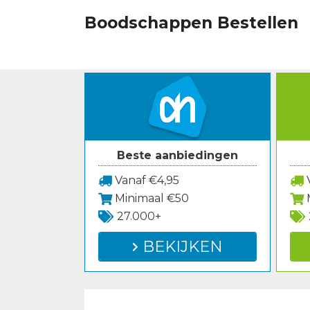
Spring
Boodschappen Bestellen
naar
inhoud
Beste aanbiedingen
Vanaf €4,95
V
Minimaal €50
27.000+
BEKIJKEN