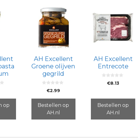
llent
AH Excellent
AH Excellent
pasta
Groene olijven
Entrecote
cum
gegrild
0
€
8.13
v
0
a
9
€
2.99
v
n
a
5
n
5
n op
Bestellen op
Bestellen op
l
AH.nl
AH.nl