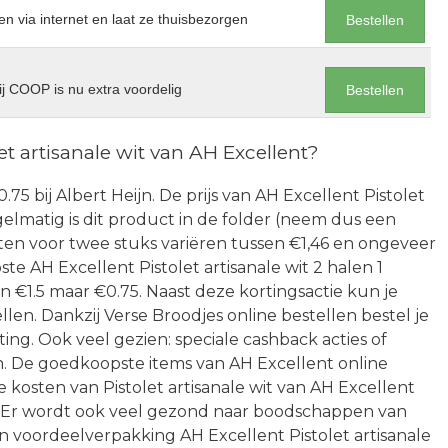
en via internet en laat ze thuisbezorgen
Bestellen
j COOP is nu extra voordelig
Bestellen
t artisanale wit van AH Excellent?
0.75 bij Albert Heijn. De prijs van AH Excellent Pistolet
Regelmatig is dit product in de folder (neem dus een
osten voor twee stuks variëren tussen €1,46 en ongeveer
e AH Excellent Pistolet artisanale wit 2 halen 1
 €1.5 maar €0.75. Naast deze kortingsactie kun je
len. Dankzij Verse Broodjes online bestellen bestel je
ing. Ook veel gezien: speciale cashback acties of
n. De goedkoopste items van AH Excellent online
 kosten van Pistolet artisanale wit van AH Excellent
8. Er wordt ook veel gezond naar boodschappen van
een voordeelverpakking AH Excellent Pistolet artisanale