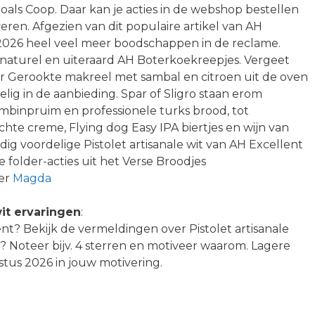
zoals Coop. Daar kan je acties in de webshop bestellen
eren. Afgezien van dit populaire artikel van AH
 2026 heel veel meer boodschappen in de reclame.
 naturel en uiteraard AH Boterkoekreepjes. Vergeet
oor Gerookte makreel met sambal en citroen uit de oven
lig in de aanbieding. Spar of Sligro staan erom
mbinpruim en professionele turks brood, tot
hte creme, Flying dog Easy IPA biertjes en wijn van
g voordelige Pistolet artisanale wit van AH Excellent
folder-acties uit het Verse Broodjes
ver
Magda
wit ervaringen
:
llent? Bekijk de vermeldingen over Pistolet artisanale
? Noteer bijv. 4 sterren en motiveer waarom. Lagere
tus 2026 in jouw motivering.
n