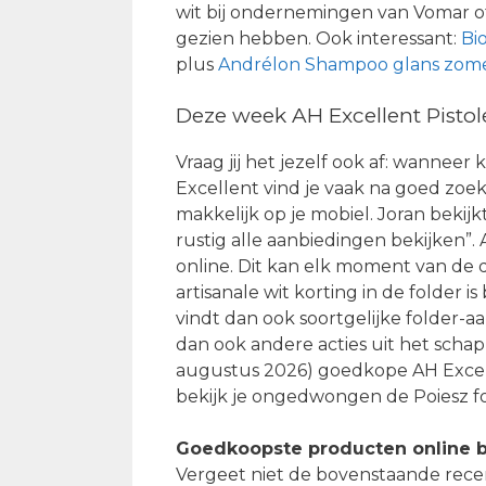
wit bij ondernemingen van Vomar of 
gezien hebben. Ook interessant:
Bi
plus
Andrélon Shampoo glans zome
Deze week AH Excellent Pistole
Vraag jij het jezelf ook af: wanneer 
Excellent vind je vaak na goed zoek
makkelijk op je mobiel. Joran bekijk
rustig alle aanbiedingen bekijken”. 
online. Dit kan elk moment van de da
artisanale wit korting in de folder is
vindt dan ook soortgelijke folder-a
dan ook andere acties uit het schap
augustus 2026) goedkope AH Excelle
bekijk je ongedwongen de Poiesz fo
Goedkoopste producten online b
Vergeet niet de bovenstaande recen