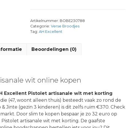
Artikelnummer:
BOBE230788
Categorie:
Verse Broodjes
Tag:
AH Excellent
nformatie
Beoordelingen (0)
tisanale wit online kopen
H Excellent Pistolet artisanale wit met korting
die (47, woont alleen thuis) besteedt vaak zo rond de
& Jinte (gezin 3 kinderen) is dit zelfs ruim €370. Check
rmarkt. Door slim te kopen bespaar je zo 32 euro op
Pistolet artisanale wit met korting. De gaafste
line boodschappen bestellen iets voor jou? Dit