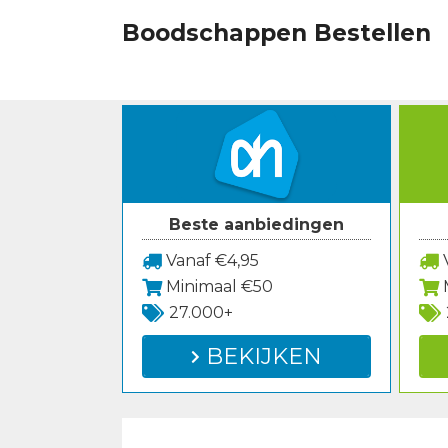
Spring
Boodschappen Bestellen
naar
inhoud
Beste aanbiedingen
Vanaf €4,95
V
Minimaal €50
27.000+
BEKIJKEN