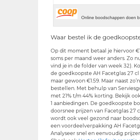
Online boodschappen doen bi
Waar bestel ik de goedkoopste
Op dit moment betaal je hiervoor €1.5
soms per maand weer anders. Zo nu 
vind je in de folder van week 32). K
de goedkoopste AH Facetglas 27 cl 
maar gewoon €1.59. Maar naast zo’n 
bestellen. Met behulp van Serviesgo
met 21% t/m 44% korting. Bekijk ook
1 aanbiedingen. De goedkoopste boo
doorsnee prijzen van Facetglas 27 cl
wordt ook veel gezond naar boods
een voordeelverpakking AH Facetgla
Analyseer snel en eenvoudig prijzen