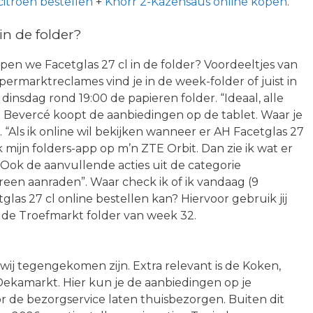
 citroen bestellen
+
Knorr 2-Kazensaus online kopen
.
in de folder?
pen we Facetglas 27 cl in de folder? Voordeeltjes van
ermarktreclames vind je in de week-folder of juist in
 dinsdag rond 19:00 de papieren folder. “Ideaal, alle
n Bevercé koopt de aanbiedingen op de tablet. Waar je
. “Als ik online wil bekijken wanneer er AH Facetglas 27
ik mijn folders-app op m’n ZTE Orbit. Dan zie ik wat er
 Ook de aanvullende acties uit de categorie
reen aanraden”. Waar check ik of ik vandaag (9
as 27 cl online bestellen kan? Hiervoor gebruik jij
 de Troefmarkt folder van week 32.
wij tegengekomen zijn. Extra relevant is de Koken,
ekamarkt. Hier kun je de aanbiedingen op je
 de bezorgservice laten thuisbezorgen. Buiten dit