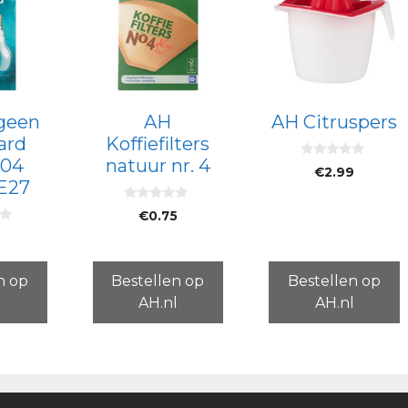
geen
AH
AH Citruspers
ard
Koffiefilters
204
natuur nr. 4
0
€
2.99
v
E27
a
n
0
5
€
0.75
v
a
9
n
5
n op
Bestellen op
Bestellen op
l
AH.nl
AH.nl