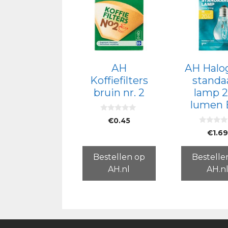
AH
AH Halo
Koffiefilters
standa
bruin nr. 2
lamp 
lumen 
0
€
0.45
v
0
a
€
1.6
v
n
a
5
n
5
Bestellen op
Bestelle
AH.nl
AH.n