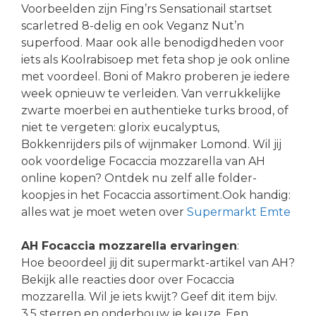
Voorbeelden zijn Fing’rs Sensationail startset
scarletred 8-delig en ook Veganz Nut’n
superfood. Maar ook alle benodigdheden voor
iets als Koolrabisoep met feta shop je ook online
met voordeel. Boni of Makro proberen je iedere
week opnieuw te verleiden. Van verrukkelijke
zwarte moerbei en authentieke turks brood, of
niet te vergeten: glorix eucalyptus,
Bokkenrijders pils of wijnmaker Lomond. Wil jij
ook voordelige Focaccia mozzarella van AH
online kopen? Ontdek nu zelf alle folder-
koopjes in het Focaccia assortiment.Ook handig:
alles wat je moet weten over
Supermarkt Emte
AH Focaccia mozzarella ervaringen
:
Hoe beoordeel jij dit supermarkt-artikel van AH?
Bekijk alle reacties door over Focaccia
mozzarella. Wil je iets kwijt? Geef dit item bijv.
3.5 sterren en onderbouw je keuze. Een