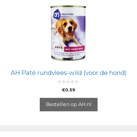
AH Paté rundvlees-wild (voor de hond)
0
€
0.59
v
a
n
5
Bestellen op AH.nl