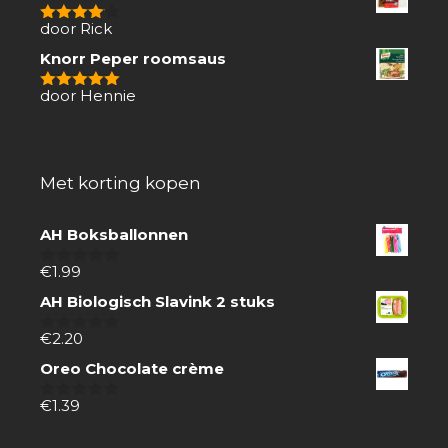
door Rick
4
van 5
Knorr Peper roomsaus
door Hennie
5
van 5
Met korting kopen
AH Boksballonnen
€
1.99
0
van
AH Biologisch Slavink 2 stuks
5
€
2.20
0
van
Oreo Chocolate crème
5
€
1.39
0
van
5