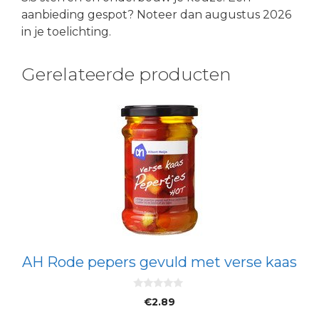
aanbieding gespot? Noteer dan augustus 2026
in je toelichting.
Gerelateerde producten
AH Rode pepers gevuld met verse kaas
0
€
2.89
v
a