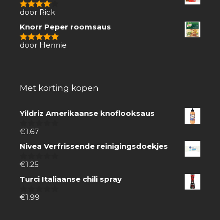
door Rick
4
van 5
Knorr Peper roomsaus
door Hennie
5
van 5
Met korting kopen
Yildriz Amerikaanse knoflooksaus
€
1.67
0
van
Nivea Verfrissende reinigingsdoekjes
5
€
1.25
0
van
Turci Italiaanse chili spray
5
€
1.99
0
van
5