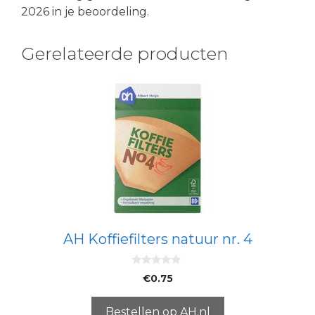
2026 in je beoordeling.
Gerelateerde producten
AH Koffiefilters natuur nr. 4
0
€
0.75
v
a
n
5
Bestellen op AH.nl