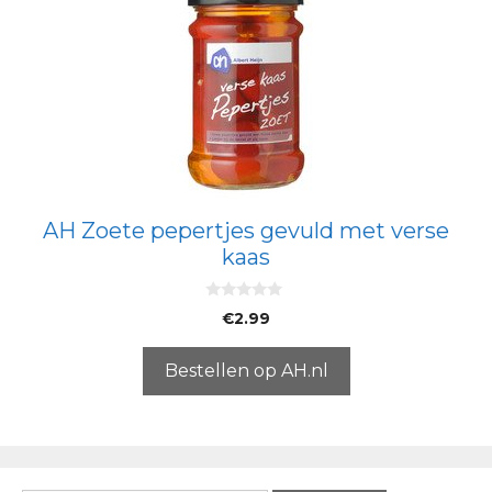
AH Zoete pepertjes gevuld met verse
kaas
0
€
2.99
v
a
n
5
Bestellen op AH.nl