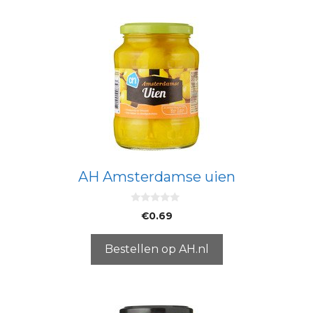
AH Amsterdamse uien
0
€
0.69
v
a
n
5
Bestellen op AH.nl