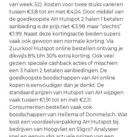
van week 32). Kosten voor twee stuks variëren
tussen €3,8 tot en met €4,04. Door middel van
de goedkoopste AH Hutspot 2 halen 1 betalen
aanbieding is de prijs niet €3.98 maar “slechts”
€1.99. Naast deze kortingsactie bieden supers
vaak ook gewoon een normale korting. Via
Zuurkool Hutspot online bestellen ontvang je
dikwijls 8% t/m 30% extra korting. Ook veel
gezien: speciale cashback acties of misschien
een 3 halen 2 betalen aanbiedingen. De
goedkoopste boodschappen van AH online
kopen is eenvoudiger dan je denkt. De
standaard prijzen van Hutspot van AH wijzigen
vaak tussen €1,91 tot en met €2,11.
Consumenten bestellen vaak ook
boodschappen van Hellema of Dommelsch. Wat
kost een voordeelverpakking AH Hutspot bij
bedrijven van Hoogvliet en Sligro? Analyseer
snel en eenvoudig actuele prijzen van een