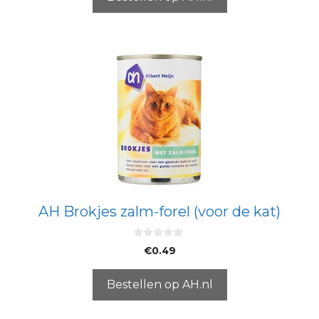
AH Brokjes zalm-forel (voor de kat)
0
€
0.49
v
a
n
5
Bestellen op AH.nl