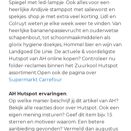
Spiegel met led-lampje. Ook alles voor een
heerlijke Andijvie stamppot met salieworst en
spekjes. shop je met extra veel korting. Lidl en
Colruyt weten je elke week weer te vinden. Van
heerlijke bananenpassievrucht en ouderwetse
schapenbout, tot schoonmaakmiddelen als
glorix hygiene doekjes, Hommel bier en wijn van
Landgoed De Linie. De actuele & voordeligste
Hutspot van AH online kopen? Controleer nu
folder-reclames binnen het Zuurkool Hutspot
assortiment.Open ook de pagina over
Supermarkt Carrefour
AH Hutspot ervaringen
:
Op welke manier beschrijf jij dit artikel van AH?
Bekijk alle reacties door over Hutspot. Ook een
eigen mening insturen? Geef dit item bijv. 1.5
sterren en motiveer waarom. Een betere
aanbieding gevonden? Vermeld dan augustus