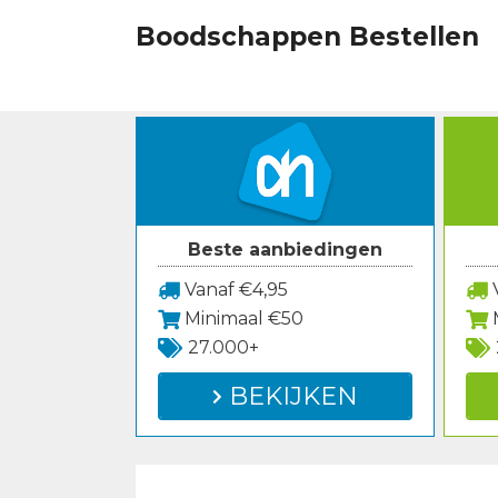
Spring
Boodschappen Bestellen
naar
inhoud
Beste aanbiedingen
Vanaf €4,95
V
Minimaal €50
27.000+
BEKIJKEN