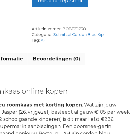
Bestellen op AH.nl
Artikelnummer:
BOBE211738
Categorie:
Schnitzel Cordon Bleu Kip
Tag:
AH
nformatie
Beoordelingen (0)
mkaas online kopen
leu roomkaas met korting kopen
. Wat zijn jouw
 Jasper (26, vrijgezel) besteedt al gauw €105 per week
 2 schoolgaande kinderen) is dit maar liefst €286.
n supermarkt aanbiedingen. Een doorsnee-gezin
 maand opnieuw. Bestel nu AH Kip cordon bleu