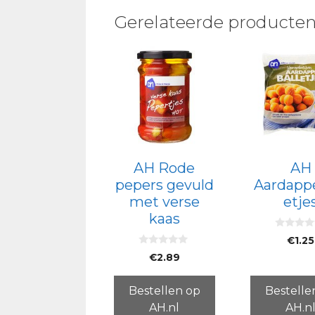
Gerelateerde producte
AH Rode
AH
pepers gevuld
Aardappe
met verse
etje
kaas
0
€
1.25
v
0
a
€
2.89
v
n
a
5
n
5
Bestellen op
Bestelle
AH.nl
AH.n