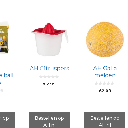
n
AH Citruspers
AH Galia
lball
meloen
s
0
€
2.99
v
0
a
€
2.08
v
n
a
5
n
5
n op
Bestellen op
Bestellen op
l
AH.nl
AH.nl