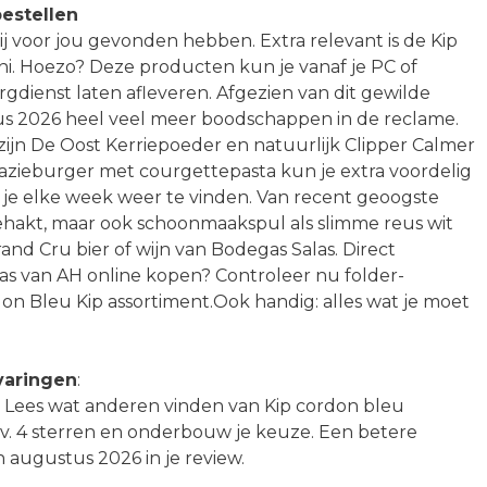
estellen
ij voor jou gevonden hebben. Extra relevant is de Kip
i. Hoezo? Deze producten kun je vanaf je PC of
gdienst laten afleveren. Afgezien van dit gewilde
us 2026 heel veel meer boodschappen in de reclame.
jn De Oost Kerriepoeder en natuurlijk Clipper Calmer
azieburger met courgettepasta kun je extra voordelig
en je elke week weer te vinden. Van recent geoogste
ehakt, maar ook schoonmaakspul als slimme reus wit
nd Cru bier of wijn van Bodegas Salas. Direct
as van AH online kopen? Controleer nu folder-
on Bleu Kip assortiment.Ook handig: alles wat je moet
varingen
:
? Lees wat anderen vinden van Kip cordon bleu
ijv. 4 sterren en onderbouw je keuze. Een betere
augustus 2026 in je review.