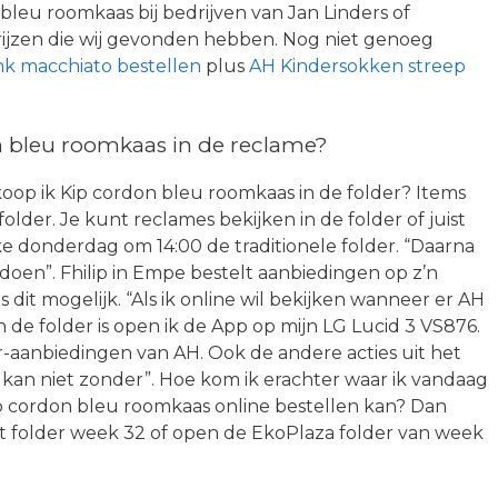
leu roomkaas bij bedrijven van Jan Linders of
ijzen die wij gevonden hebben. Nog niet genoeg
nk macchiato bestellen
plus
AH Kindersokken streep
 bleu roomkaas in de reclame?
 koop ik Kip cordon bleu roomkaas in de folder? Items
folder. Je kunt reclames bekijken in de folder of juist
lke donderdag om 14:00 de traditionele folder. “Daarna
doen”. Fhilip in Empe bestelt aanbiedingen op z’n
 is dit mogelijk. “Als ik online wil bekijken wanneer er AH
 de folder is open ik de App op mijn LG Lucid 3 VS876.
-aanbiedingen van AH. Ook de andere acties uit het
 kan niet zonder”. Hoe kom ik erachter waar ik vandaag
 cordon bleu roomkaas online bestellen kan? Dan
t folder week 32 of open de EkoPlaza folder van week