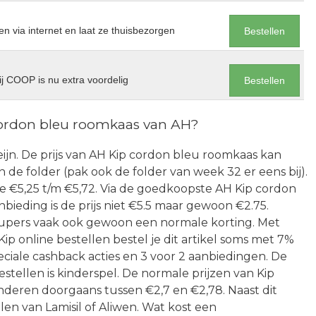
en via internet en laat ze thuisbezorgen
Bestellen
j COOP is nu extra voordelig
Bestellen
cordon bleu roomkaas van AH?
 Heijn. De prijs van AH Kip cordon bleu roomkaas kan
in de folder (pak ook de folder van week 32 er eens bij).
e €5,25 t/m €5,72. Via de goedkoopste AH Kip cordon
bieding is de prijs niet €5.5 maar gewoon €2.75.
 supers vaak ook gewoon een normale korting. Met
p online bestellen bestel je dit artikel soms met 7%
peciale cashback acties en 3 voor 2 aanbiedingen. De
tellen is kinderspel. De normale prijzen van Kip
deren doorgaans tussen €2,7 en €2,78. Naast dit
en van Lamisil of Aliwen. Wat kost een