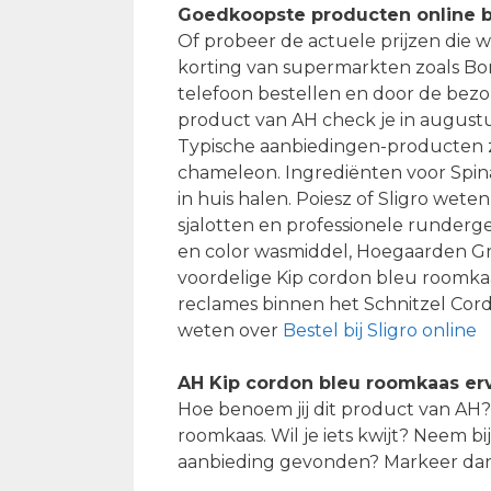
Goedkoopste producten online b
Of probeer de actuele prijzen die w
korting van supermarkten zoals Bon
telefoon bestellen en door de bezor
product van AH check je in august
Typische aanbiedingen-producten zi
chameleon. Ingrediënten voor Spin
in huis halen. Poiesz of Sligro wet
sjalotten en professionele runderg
en color wasmiddel, Hoegaarden Gra
voordelige Kip cordon bleu roomka
reclames binnen het Schnitzel Cord
weten over
Bestel bij Sligro online
AH Kip cordon bleu roomkaas er
Hoe benoem jij dit product van AH
roomkaas. Wil je iets kwijt? Neem b
aanbieding gevonden? Markeer dan 