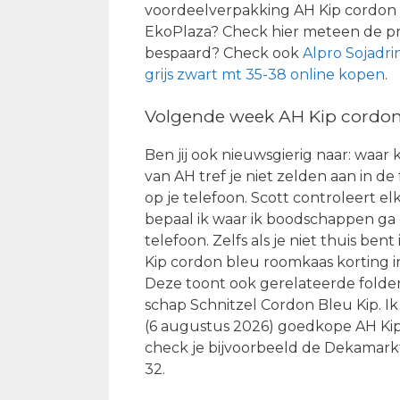
voordeelverpakking AH Kip cordon b
EkoPlaza? Check hier meteen de pr
bespaard? Check ook
Alpro Sojadri
grijs zwart mt 35-38 online kopen
.
Volgende week AH Kip cordon
Ben jij ook nieuwsgierig naar: waar
van AH tref je niet zelden aan in de 
op je telefoon. Scott controleert e
bepaal ik waar ik boodschappen ga 
telefoon. Zelfs als je niet thuis bent
Kip cordon bleu roomkaas korting in
Deze toont ook gerelateerde folder
schap Schnitzel Cordon Bleu Kip. Ik
(6 augustus 2026) goedkope AH Kip
check je bijvoorbeeld de Dekamark
32.