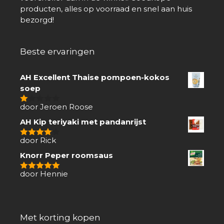
producten, alles op voorraad en snel aan huis
bezorgd!
Beste ervaringen
AH Excellent Thaise pompoen-kokos
soep
door Jeroen Roose
1
van
AH Kip teriyaki met pandanrijst
5
door Rick
4
van 5
Knorr Peper roomsaus
door Hennie
5
van 5
Met korting kopen