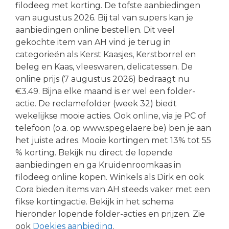
filodeeg met korting. De tofste aanbiedingen
van augustus 2026. Bij tal van supers kan je
aanbiedingen online bestellen. Dit veel
gekochte item van AH vind je terug in
categorieën als Kerst Kaasjes, Kerstborrel en
beleg en Kaas, vleeswaren, delicatessen. De
online prijs (7 augustus 2026) bedraagt nu
€3.49. Bijna elke maand is er wel een folder-
actie. De reclamefolder (week 32) biedt
wekelijkse mooie acties. Ook online, via je PC of
telefoon (o.a. op www.spegelaere.be) ben je aan
het juiste adres. Mooie kortingen met 13% tot 55
% korting. Bekijk nu direct de lopende
aanbiedingen en ga Kruidenroomkaas in
filodeeg online kopen. Winkels als Dirk en ook
Cora bieden items van AH steeds vaker met een
fikse kortingactie. Bekijk in het schema
hieronder lopende folder-acties en prijzen. Zie
ook
Doekjes aanbieding
.