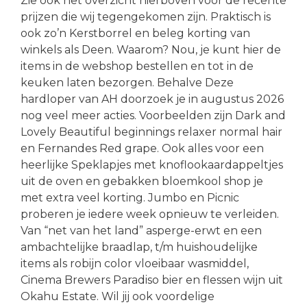
Zie ook het overzicht hierboven voor de recente
prijzen die wij tegengekomen zijn. Praktisch is
ook zo’n Kerstborrel en beleg korting van
winkels als Deen. Waarom? Nou, je kunt hier de
items in de webshop bestellen en tot in de
keuken laten bezorgen. Behalve Deze
hardloper van AH doorzoek je in augustus 2026
nog veel meer acties. Voorbeelden zijn Dark and
Lovely Beautiful beginnings relaxer normal hair
en Fernandes Red grape. Ook alles voor een
heerlijke Speklapjes met knoflookaardappeltjes
uit de oven en gebakken bloemkool shop je
met extra veel korting. Jumbo en Picnic
proberen je iedere week opnieuw te verleiden.
Van “net van het land” asperge-erwt en een
ambachtelijke braadlap, t/m huishoudelijke
items als robijn color vloeibaar wasmiddel,
Cinema Brewers Paradiso bier en flessen wijn uit
Okahu Estate. Wil jij ook voordelige