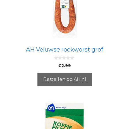
AH Veluwse rookworst grof
0
€
2.99
v
a
n
5
Bestellen op AH.nl