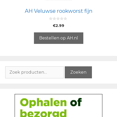
AH Veluwse rookworst fijn
0
€
2.99
v
a
n
5
Bestellen op AH.nl
Zoeken
Zoeken
naar: