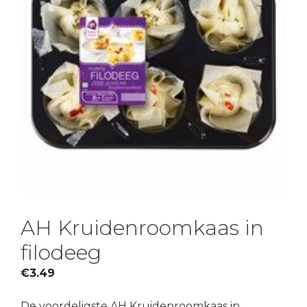
AH Kruidenroomkaas in
filodeeg
€
3.49
De voordeligste AH Kruidenroomkaas in