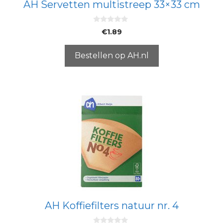
AH Servetten multistreep 33×33 cm
0
€
1.89
v
a
n
5
Bestellen op AH.nl
AH Koffiefilters natuur nr. 4