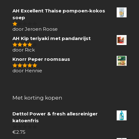
AH Excellent Thaise pompoen-kokos
soep
door Jeroen Roose
1
van
AH Kip teriyaki met pandanrijst
5
door Rick
4
van 5
Knorr Peper roomsaus
door Hennie
5
van 5
Met korting kopen
Dettol Power & fresh allesreiniger
katoenfris
€
2.75
0
van