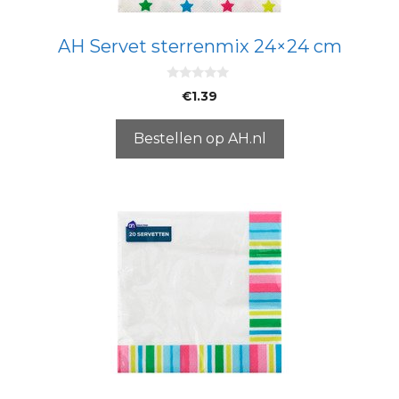
AH Servet sterrenmix 24×24 cm
0
€
1.39
v
a
n
5
Bestellen op AH.nl