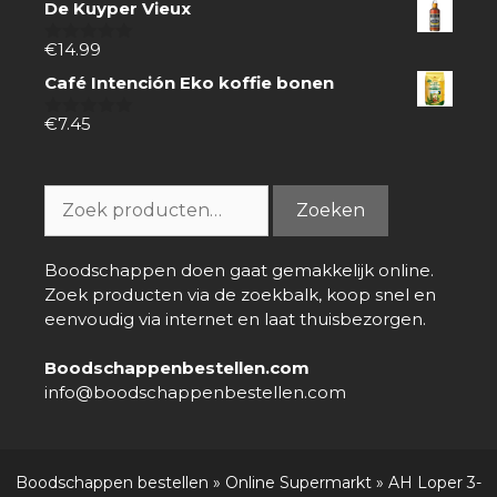
De Kuyper Vieux
5
€
14.99
0
van
Café Intención Eko koffie bonen
5
€
7.45
0
van
5
Zoeken
Zoeken
naar:
Boodschappen doen gaat gemakkelijk online.
Zoek producten via de zoekbalk, koop snel en
eenvoudig via internet en laat thuisbezorgen.
Boodschappenbestellen.com
info@boodschappenbestellen.com
Boodschappen bestellen
»
Online Supermarkt
»
AH Loper 3-