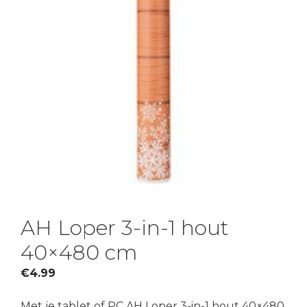
AH Loper 3-in-1 hout
40×480 cm
€
4.99
Met je tablet of PC AH Loper 3-in-1 hout 40×480