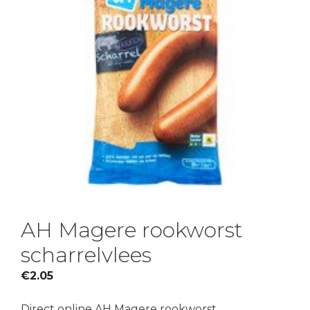
AH Magere rookworst
scharrelvlees
€
2.05
Direct online AH Magere rookworst