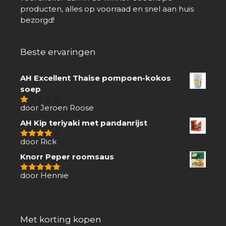
producten, alles op voorraad en snel aan huis
bezorgd!
Beste ervaringen
AH Excellent Thaise pompoen-kokos
soep
door Jeroen Roose
1
van
AH Kip teriyaki met pandanrijst
5
door Rick
4
van 5
Knorr Peper roomsaus
door Hennie
5
van 5
Met korting kopen