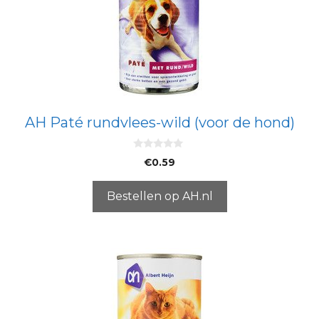
AH Paté rundvlees-wild (voor de hond)
0
€
0.59
v
a
n
5
Bestellen op AH.nl