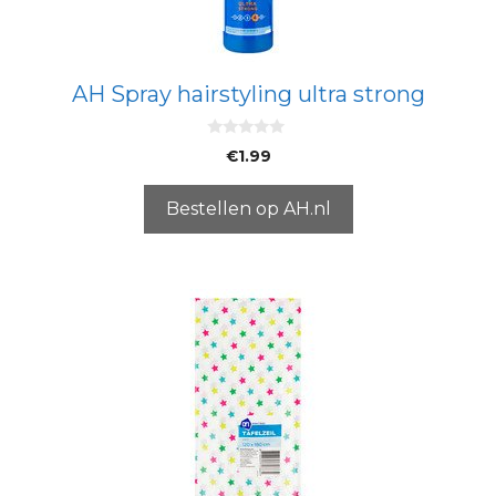
AH Spray hairstyling ultra strong
0
€
1.99
v
a
n
5
Bestellen op AH.nl