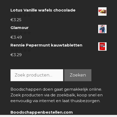
Lotus Vanille wafels chocolade
€
3.25
0
van
Glamour
5
€
3.49
0
van
Rennie Pepermunt kauwtabletten
5
€
3.29
0
van
5
Zoeken
Zoeken
naar:
Boodschappen doen gaat gemakkelijk online.
Zoek producten via de zoekbalk, koop snel en
eenvoudig via internet en laat thuisbezorgen.
Boodschappenbestellen.com