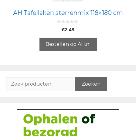
AH Tafellaken sterrenmix 118×180 cm
0
€
2.49
v
a
n
5
Bestellen op AH.nl
Zoeken
Zoeken
naar: