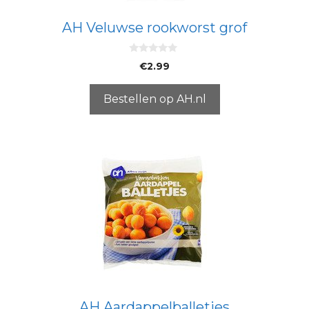
AH Veluwse rookworst grof
0
€
2.99
v
a
n
5
Bestellen op AH.nl
AH Aardappelballetjes