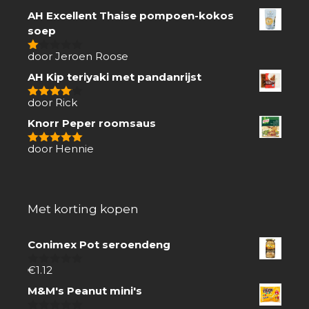
AH Excellent Thaise pompoen-kokos
soep
door Jeroen Roose
1
van
AH Kip teriyaki met pandanrijst
5
door Rick
4
van 5
Knorr Peper roomsaus
door Hennie
5
van 5
Met korting kopen
Conimex Pot seroendeng
€
1.12
0
van
M&M's Peanut mini's
5