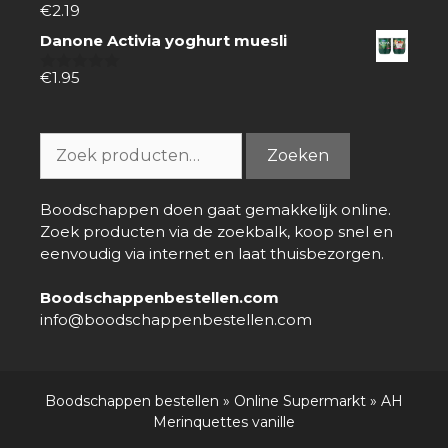
€
2.19
0
van
Danone Activia yoghurt muesli
5
€
1.95
0
van
5
Zoeken
Zoeken
naar:
Boodschappen doen gaat gemakkelijk online.
Zoek producten via de zoekbalk, koop snel en
eenvoudig via internet en laat thuisbezorgen.
Boodschappenbestellen.com
info@boodschappenbestellen.com
Boodschappen bestellen
»
Online Supermarkt
»
AH
Merinquettes vanille