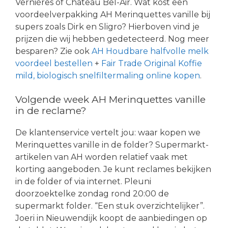
Vernières of Chateau Bel-Air. Wat kost een
voordeelverpakking AH Merinquettes vanille bij
supers zoals Dirk en Sligro? Hierboven vind je
prijzen die wij hebben gedetecteerd. Nog meer
besparen? Zie ook
AH Houdbare halfvolle melk
voordeel bestellen
+
Fair Trade Original Koffie
mild, biologisch snelfiltermaling online kopen
.
Volgende week AH Merinquettes vanille
in de reclame?
De klantenservice vertelt jou: waar kopen we
Merinquettes vanille in de folder? Supermarkt-
artikelen van AH worden relatief vaak met
korting aangeboden. Je kunt reclames bekijken
in de folder of via internet. Pleuni
doorzoektelke zondag rond 20:00 de
supermarkt folder. “Een stuk overzichtelijker”.
Joeri in Nieuwendijk koopt de aanbiedingen op