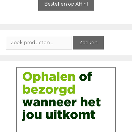
5
Bestellen op AH.nl
Zoeken
Zoeken
naar: