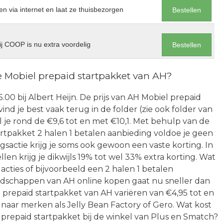
en via internet en laat ze thuisbezorgen
Bestellen
j COOP is nu extra voordelig
Bestellen
e Mobiel prepaid startpakket van AH?
5.00 bij Albert Heijn. De prijs van AH Mobiel prepaid
vind je best vaak terug in de folder (zie ook folder van
 je rond de €9,6 tot en met €10,1. Met behulp van de
tpakket 2 halen 1 betalen aanbieding voldoe je geen
gsactie krijg je soms ook gewoon een vaste korting. In
len krijg je dikwijls 19% tot wel 33% extra korting. Wat
 acties of bijvoorbeeld een 2 halen 1 betalen
dschappen van AH online kopen gaat nu sneller dan
 prepaid startpakket van AH variëren van €4,95 tot en
g naar merken als Jelly Bean Factory of Gero. Wat kost
prepaid startpakket bij de winkel van Plus en Smatch?