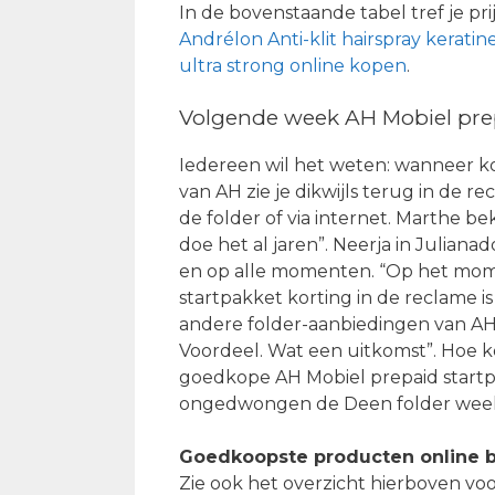
In de bovenstaande tabel tref je pr
Andrélon Anti-klit hairspray keratin
ultra strong online kopen
.
Volgende week AH Mobiel prepa
Iedereen wil het weten: wanneer ko
van AH zie je dikwijls terug in de re
de folder of via internet. Marthe bek
doe het al jaren”. Neerja in Juliana
en op alle momenten. “Op het mome
startpakket korting in de reclame is
andere folder-aanbiedingen van AH.
Voordeel. Wat een uitkomst”. Hoe k
goedkope AH Mobiel prepaid startpa
ongedwongen de Deen folder week 
Goedkoopste producten online b
Zie ook het overzicht hierboven voo