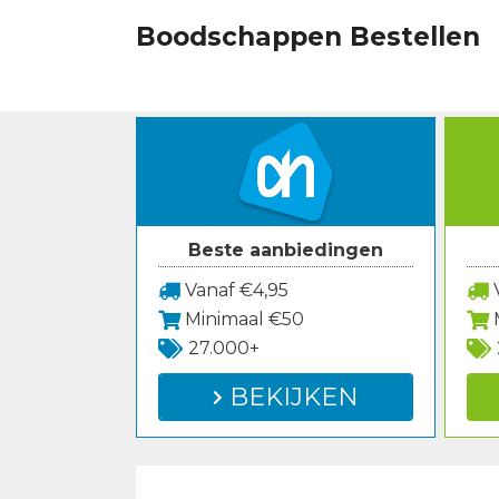
Spring
Boodschappen Bestellen
naar
inhoud
Beste aanbiedingen
Vanaf €4,95
V
Minimaal €50
27.000+
BEKIJKEN