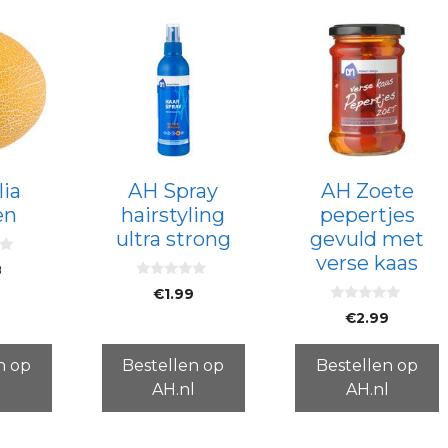
lia
AH Spray
AH Zoete
en
hairstyling
pepertjes
ultra strong
gevuld met
verse kaas
8
0
€
1.99
v
0
a
€
2.99
v
n
a
5
n
5
n op
Bestellen op
Bestellen op
l
AH.nl
AH.nl