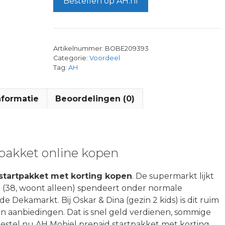
Bestellen op AH.nl
Artikelnummer:
BOBE209393
Categorie:
Voordeel
Tag:
AH
nformatie
Beoordelingen (0)
pakket online kopen
startpakket met korting kopen
. De supermarkt lijkt
 (38, woont alleen) spendeert onder normale
 Dekamarkt. Bij Oskar & Dina (gezin 2 kids) is dit ruim
an aanbiedingen. Dat is snel geld verdienen, sommige
stel nu AH Mobiel prepaid startpakket met korting.