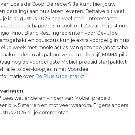
aken zoals de Coop. De reden? Je kunt hier jouw
 betaling) aan huis laten leveren. Behalve dit veel
je in augustus 2026 nog veel meer interessante
actie-boodschappen zijn Look out Zwaar en juist ook
gio Pinot Blanc Res.. Ingrediënten voor Gevulde
msgehakt en couscous kun je extra voordelig in huis
e elke week met mooie acties. Van gezonde jaboticaba
maakmiddelen als palmolive badmelk olijf, MAMA pils
aag nog de voordeligste Mobiel prepaid startpakket
f alle folder-koopjes in het Voordeel
nformatie over
De Plus supermarkt
rvaringen
:
H? Lees wat anderen vinden van Mobiel prepaid
cteer bijv. 5 sterren en motiveer waarom. Ergens anders
ustus 2026 bij je commentaar.
n