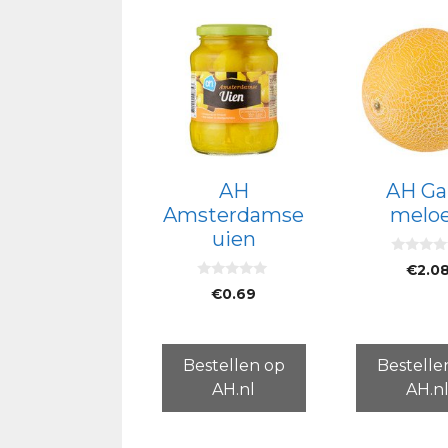
AH
AH Ga
Amsterdamse
melo
uien
0
€
2.0
v
0
a
€
0.69
v
n
a
5
n
5
Bestellen op
Bestelle
AH.nl
AH.n