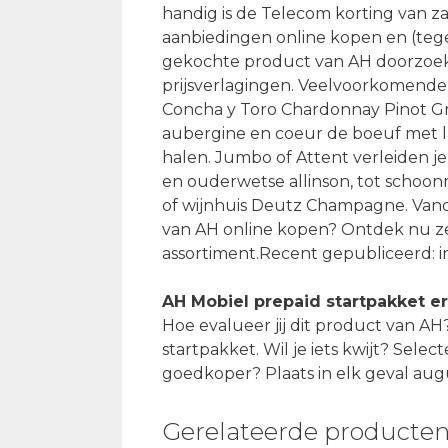
handig is de Telecom korting van z
aanbiedingen online kopen en (tegen
gekochte product van AH doorzoek 
prijsverlagingen. Veelvoorkomende 
Concha y Toro Chardonnay Pinot Gri
aubergine en coeur de boeuf met la
halen. Jumbo of Attent verleiden j
en ouderwetse allinson, tot schoon
of wijnhuis Deutz Champagne. Vand
van AH online kopen? Ontdek nu zel
assortiment.Recent gepubliceerd: i
AH Mobiel prepaid startpakket e
Hoe evalueer jij dit product van A
startpakket. Wil je iets kwijt? Sele
goedkoper? Plaats in elk geval aug
Gerelateerde producte