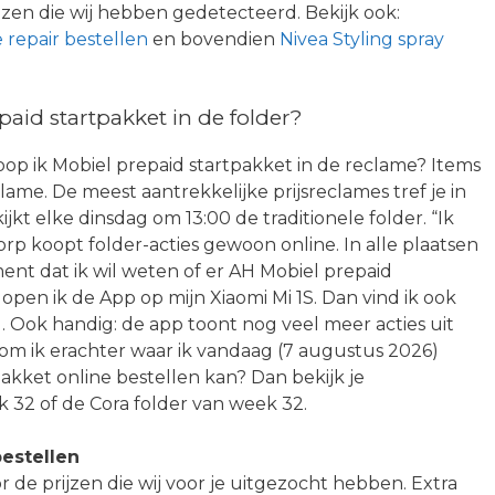
ijzen die wij hebben gedetecteerd. Bekijk ook:
e repair bestellen
en bovendien
Nivea Styling spray
id startpakket in de folder?
op ik Mobiel prepaid startpakket in de reclame? Items
clame. De meest aantrekkelijke prijsreclames tref je in
ijkt elke dinsdag om 13:00 de traditionele folder. “Ik
dorp koopt folder-acties gewoon online. In alle plaatsen
nt dat ik wil weten of er AH Mobiel prepaid
 open ik de App op mijn Xiaomi Mi 1S. Dan vind ik ook
 Ook handig: de app toont nog veel meer acties uit
om ik erachter waar ik vandaag (7 augustus 2026)
kket online bestellen kan? Dan bekijk je
32 of de Cora folder van week 32.
estellen
r de prijzen die wij voor je uitgezocht hebben. Extra