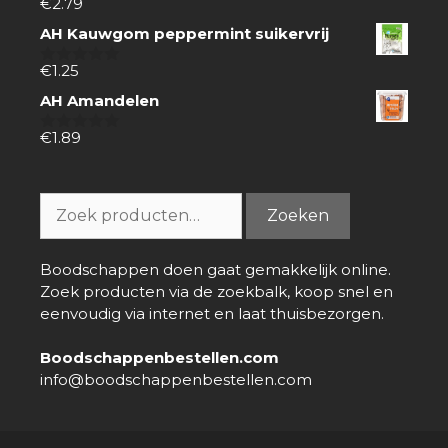
€
2.79
0
van
AH Kauwgom peppermint suikervrij
5
€
1.25
0
van
AH Amandelen
5
€
1.89
0
van
5
Zoeken
Zoeken
naar:
Boodschappen doen gaat gemakkelijk online.
Zoek producten via de zoekbalk, koop snel en
eenvoudig via internet en laat thuisbezorgen.
Boodschappenbestellen.com
info@boodschappenbestellen.com