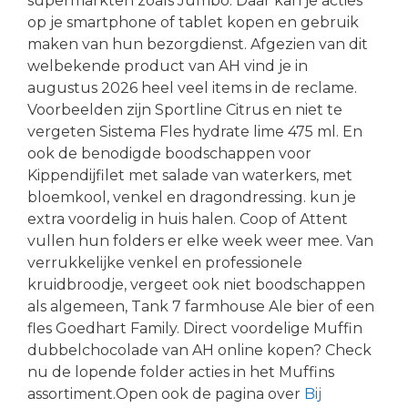
supermarkten zoals Jumbo. Daar kan je acties
op je smartphone of tablet kopen en gebruik
maken van hun bezorgdienst. Afgezien van dit
welbekende product van AH vind je in
augustus 2026 heel veel items in de reclame.
Voorbeelden zijn Sportline Citrus en niet te
vergeten Sistema Fles hydrate lime 475 ml. En
ook de benodigde boodschappen voor
Kippendijfilet met salade van waterkers, met
bloemkool, venkel en dragondressing. kun je
extra voordelig in huis halen. Coop of Attent
vullen hun folders er elke week weer mee. Van
verrukkelijke venkel en professionele
kruidbroodje, vergeet ook niet boodschappen
als algemeen, Tank 7 farmhouse Ale bier of een
fles Goedhart Family. Direct voordelige Muffin
dubbelchocolade van AH online kopen? Check
nu de lopende folder acties in het Muffins
assortiment.Open ook de pagina over
Bij