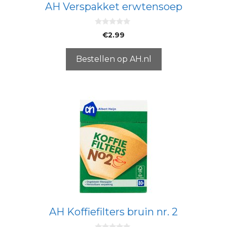
AH Verspakket erwtensoep
0
€
2.99
v
a
n
5
Bestellen op AH.nl
AH Koffiefilters bruin nr. 2