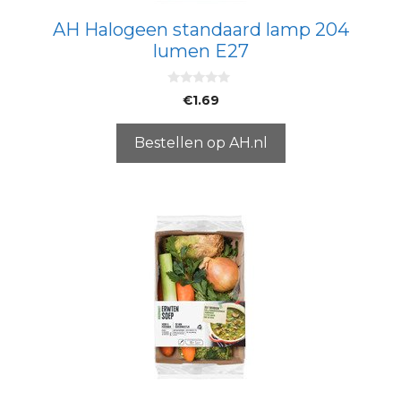
AH Halogeen standaard lamp 204
lumen E27
0
€
1.69
v
a
n
5
Bestellen op AH.nl