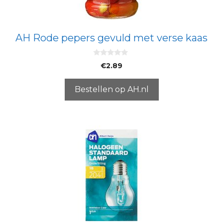
AH Rode pepers gevuld met verse kaas
0
€
2.89
v
a
n
5
Bestellen op AH.nl