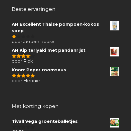
Beste ervaringen
AH Excellent Thaise pompoen-kokos
soep
door Jeroen Roose
1
van
AH Kip teriyaki met pandanrijst
5
door Rick
4
van 5
Knorr Peper roomsaus
door Hennie
5
van 5
Met korting kopen
Tivall Vega groenteballetjes