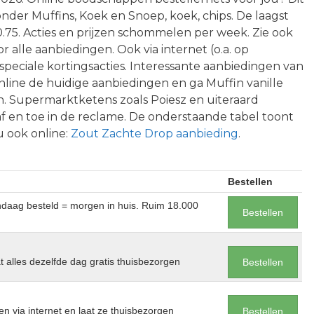
onder Muffins, Koek en Snoep, koek, chips. De laagst
€0.75. Acties en prijzen schommelen per week. Zie ook
 alle aanbiedingen. Ook via internet (o.a. op
 speciale kortingsacties. Interessante aanbiedingen van
online de huidige aanbiedingen en ga Muffin vanille
. Supermarktketens zoals Poiesz en uiteraard
f en toe in de reclame. De onderstaande tabel toont
u ook online:
Zout Zachte Drop aanbieding
.
Bestellen
andaag besteld = morgen in huis. Ruim 18.000
Bestellen
at alles dezelfde dag gratis thuisbezorgen
Bestellen
en via internet en laat ze thuisbezorgen
Bestellen