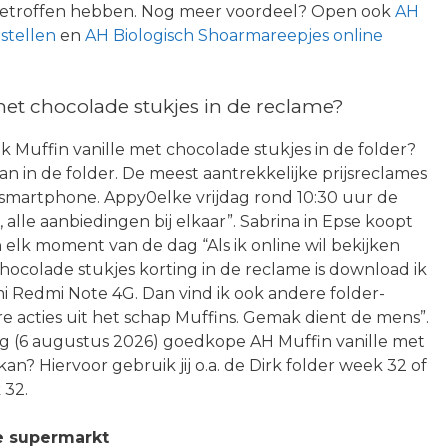
ngetroffen hebben. Nog meer voordeel? Open ook
AH
stellen
en
AH Biologisch Shoarmareepjes online
et chocolade stukjes in de reclame?
ik Muffin vanille met chocolade stukjes in de folder?
an in de folder. De meest aantrekkelijke prijsreclames
 of smartphone. Appy0elke vrijdag rond 10:30 uur de
 alle aanbiedingen bij elkaar”. Sabrina in Epse koopt
n elk moment van de dag “Als ik online wil bekijken
hocolade stukjes korting in de reclame is download ik
mi Redmi Note 4G. Dan vind ik ook andere folder-
 acties uit het schap Muffins. Gemak dient de mens”.
ag (6 augustus 2026) goedkope AH Muffin vanille met
an? Hiervoor gebruik jij o.a. de Dirk folder week 32 of
 32.
e supermarkt