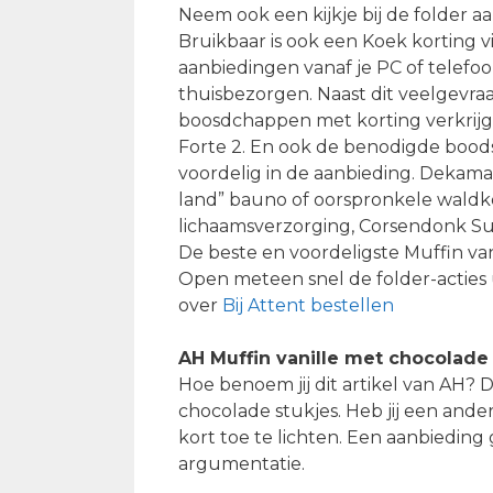
Neem ook een kijkje bij de folder 
Bruikbaar is ook een Koek korting v
aanbiedingen vanaf je PC of telefo
thuisbezorgen. Naast dit veelgevra
boosdchappen met korting verkrijg
Forte 2. En ook de benodigde boods
voordelig in de aanbieding. Dekama
land” bauno of oorspronkele waldk
lichaamsverzorging, Corsendonk S
De beste en voordeligste Muffin va
Open meteen snel de folder-acties u
over
Bij Attent bestellen
AH Muffin vanille met chocolade
Hoe benoem jij dit artikel van AH?
chocolade stukjes. Heb jij een ander
kort toe te lichten. Een aanbiedin
argumentatie.