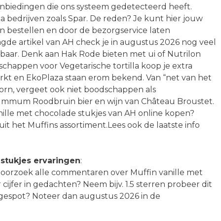
aanbiedingen die ons systeem gedetecteerd heeft.
ia bedrijven zoals Spar. De reden? Je kunt hier jouw
on bestellen en door de bezorgservice laten
agde artikel van AH check je in augustus 2026 nog veel
baar. Denk aan Hak Rode bieten met ui of Nutrilon
chappen voor Vegetarische tortilla koop je extra
rkt en EkoPlaza staan erom bekend. Van “net van het
orn, vergeet ook niet boodschappen als
ummum Roodbruin bier en wijn van Château Broustet.
nille met chocolade stukjes van AH online kopen?
it het Muffins assortiment.Lees ook de laatste info
 stukjes ervaringen
:
 Doorzoek alle commentaren over Muffin vanille met
 cijfer in gedachten? Neem bijv. 1.5 sterren probeer dit
g gespot? Noteer dan augustus 2026 in de