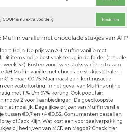
j COOP is nu extra voordelig
Bestellen
 Muffin vanille met chocolade stukjes van AH?
lbert Heijn. De prijs van AH Muffin vanille met
l. Dit item vind je best vaak terug in de folder (actuele
an week 32). Kosten voor twee stuks variëren tussen
ste AH Muffin vanille met chocolade stukjes 2 halen 1
 €1.5 maar €0.75. Maar naast zo’n kortingsactie
en vaste korting. In het geval van Muffins online
matig met 11% t/m 67% korting. Ook populair:
een mooie 2 voor 1 aanbiedingen. De goedkoopste
 niet moeilijk. Dagelijkse prijzen van Muffin vanille
je tussen €0,7 en +/- €0,82. Consumenten bestellen
ray of Jack Klijn. Wat kost een voordeelverpakking
ukjes bij bedrijven van MCD en Magda? Check hier