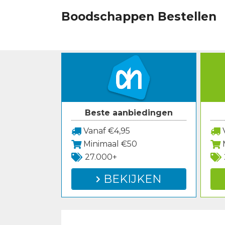
Spring
Boodschappen Bestellen
naar
inhoud
Beste aanbiedingen
Vanaf €4,95
V
Minimaal €50
27.000+
BEKIJKEN