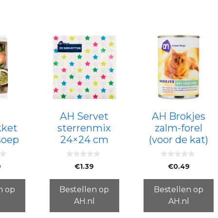
n
AH Servet
AH Brokjes
kket
sterrenmix
zalm-forel
soep
24×24 cm
(voor de kat)
0
0
9
€
1.39
€
0.49
v
v
a
a
n
n
5
5
n op
Bestellen op
Bestellen op
l
AH.nl
AH.nl