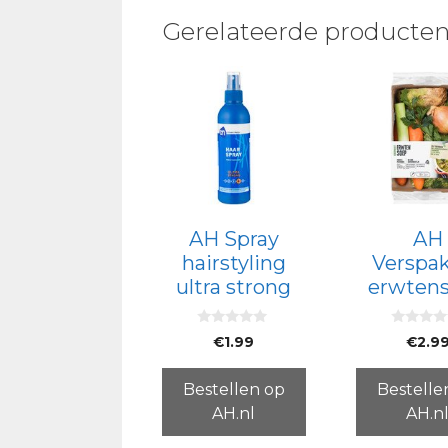
Gerelateerde producte
AH Spray
AH
hairstyling
Verspa
ultra strong
erwten
0
0
€
1.99
€
2.9
v
v
a
a
n
n
5
5
Bestellen op
Bestelle
AH.nl
AH.n