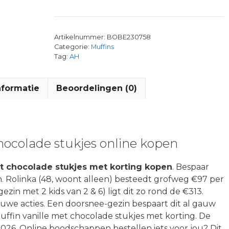
Artikelnummer:
BOBE230758
Categorie:
Muffins
Tag:
AH
nformatie
Beoordelingen (0)
hocolade stukjes online kopen
et chocolade stukjes met korting kopen
. Bespaar
 Rolinka (48, woont alleen) besteedt grofweg €97 per
gezin met 2 kids van 2 & 6) ligt dit zo rond de €313.
euwe acties. Een doorsnee-gezin bespaart dit al gauw
ffin vanille met chocolade stukjes met korting. De
26. Online boodschappen bestellen iets voor jou? Dit