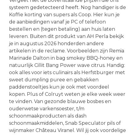
Vergeet niet de bovenstaande prijzen die ons
systeem gedetecteerd heeft. Nog handiger is de
Koffie korting van supers als Coop. Hier kun je
de aanbiedingen vanaf je PC of telefoon
bestellen en (tegen betaling) aan huis laten
leveren. Buiten dit produkt van AH Perla bekijk
je in augustus 2026 honderden andere
artikelen in de reclame. Voorbeelden zijn Remia
Marinade Dalton in bag smokey BBQ-honey en
natuurlijk Cillit Bang Power wave citrus. Handig:
ook alles voor iets culinairs als Herfstburger met
sweet dumpling puree en gebakken
paddenstoeltjes kun je ook met voordeel
kopen. Plus of Colruyt weten je elke week weer
te vinden. Van gezonde blauwe bosbes en
ouderwetse varkensoester, t/m
schoonmaakproducten als dash
schoonmaakmiddelen, Snab Speculator pils of
wijnmaker Château Viranel. Wil jij ook voordelige