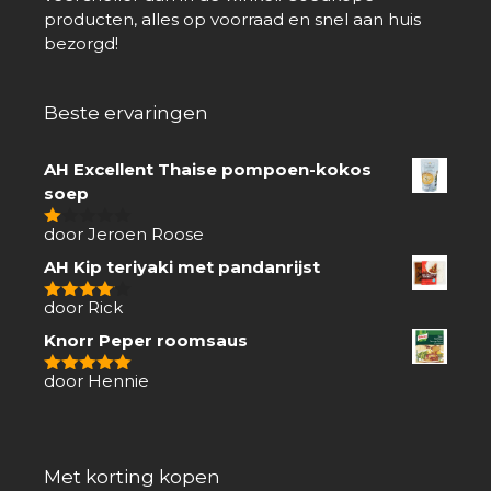
producten, alles op voorraad en snel aan huis
bezorgd!
Beste ervaringen
AH Excellent Thaise pompoen-kokos
soep
door Jeroen Roose
1
van
AH Kip teriyaki met pandanrijst
5
door Rick
4
van 5
Knorr Peper roomsaus
door Hennie
5
van 5
Met korting kopen