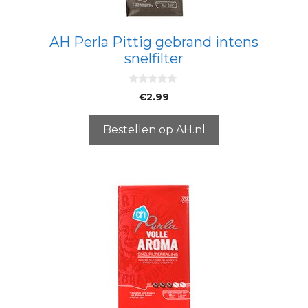
AH Perla Pittig gebrand intens
snelfilter
0
€
2.99
v
a
n
5
Bestellen op AH.nl