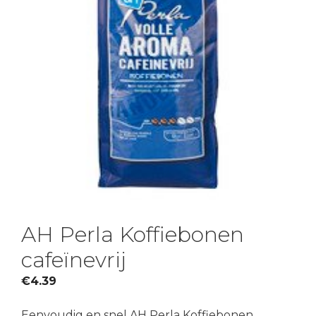
AH Perla Koffiebonen
cafeïnevrij
€
4.39
Eenvoudig en snel AH Perla Koffiebonen