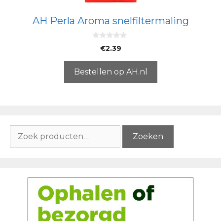
AH Perla Aroma snelfiltermaling
0
€
2.39
v
a
n
5
Bestellen op AH.nl
Zoeken
Zoeken
naar: