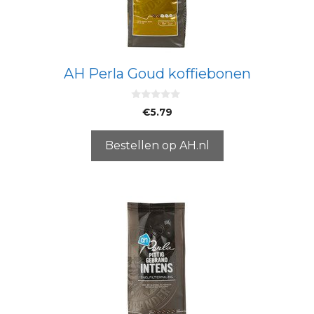
AH Perla Goud koffiebonen
0
€
5.79
v
a
n
5
Bestellen op AH.nl