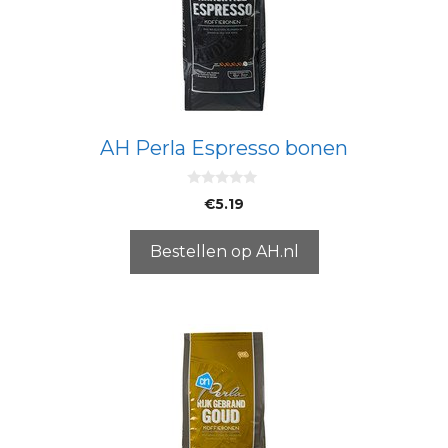
AH Perla Espresso bonen
0
€
5.19
v
a
n
5
Bestellen op AH.nl