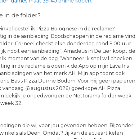
 zolen dames maat 39-40 online kopen
.
 in de folder?
e winkel bestel ik Pizza Bolognese in de reclame?
ig in de aanbieding. Boodschappen in de reclame vind
ne folder. Corneel checkt elke donderdag rond 9:00 uur
lijk nooit een aanbieding”. Amadeus in De Lier koopt de
 elk moment van de dag “Wanneer ik snel wil checken
ng in de reclame is open ik de App op mijn Lava Iris
er-aanbiedingen van het merk AH. Mijn app toont ook
orie Basis Pizza Dunne Bodem. Voor mij geen papieren
 ik vandaag (6 augustus 2026) goedkope AH Pizza
an bekijk je ongedwongen de Nettorama folder week
 week 32.
iedingen die wij voor jou gevonden hebben. Bijzonder
 winkels als Deen. Omdat? Jij kan de actieartikelen