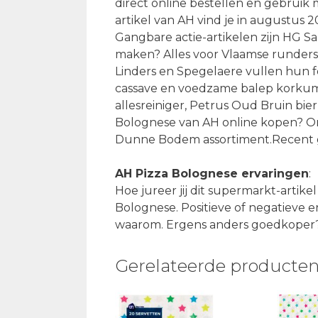
direct online bestellen en gebruik
artikel van AH vind je in augustus 
Gangbare actie-artikelen zijn HG San
maken? Alles voor Vlaamse rundersto
Linders en Spegelaere vullen hun 
cassave en voedzame balep korkum,
allesreiniger, Petrus Oud Bruin bier
Bolognese van AH online kopen? Ontd
Dunne Bodem assortiment.Recent g
AH Pizza Bolognese ervaringen
:
Hoe jureer jij dit supermarkt-artik
Bolognese. Positieve of negatieve e
waarom. Ergens anders goedkoper? 
Gerelateerde producte