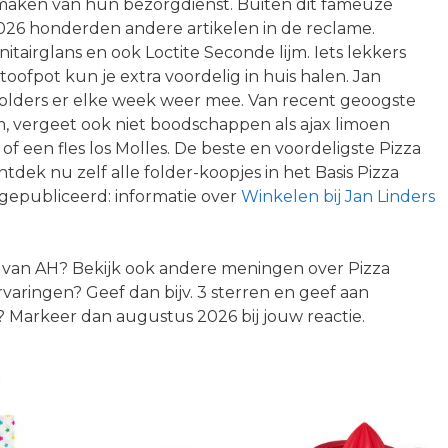
 maken van hun bezorgdienst. Buiten dit fameuze
2026 honderden andere artikelen in de reclame.
itairglans en ook Loctite Seconde lijm. Iets lekkers
ofpot kun je extra voordelig in huis halen. Jan
folders er elke week weer mee. Van recent geoogste
 vergeet ook niet boodschappen als ajax limoen
 of een fles los Molles. De beste en voordeligste Pizza
ek nu zelf alle folder-koopjes in het Basis Pizza
epubliceerd: informatie over
Winkelen bij Jan Linders
el van AH? Bekijk ook andere meningen over Pizza
rvaringen? Geef dan bijv. 3 sterren en geef aan
Markeer dan augustus 2026 bij jouw reactie.
n