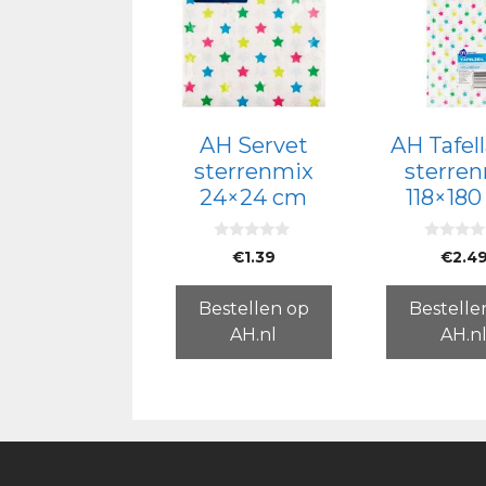
AH Servet
AH Tafel
sterrenmix
sterre
24×24 cm
118×18
0
0
€
1.39
€
2.4
v
v
a
a
n
n
5
5
Bestellen op
Bestelle
AH.nl
AH.n