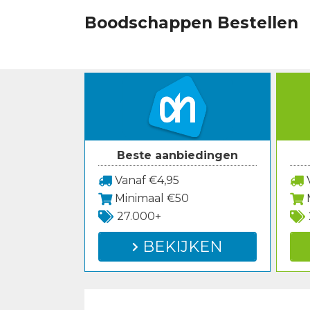
Spring
Boodschappen Bestellen
naar
inhoud
Beste aanbiedingen
Vanaf €4,95
V
Minimaal €50
27.000+
BEKIJKEN