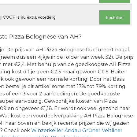
j COOP is nu extra voordelig
Bestellen
te Pizza Bolognese van AH?
Heijn. De prijs van AH Pizza Bolognese fluctureert nogal.
er (neem dus een kijkje in de folder van week 32). De prijs
 en met €2,4. Met behulp van de goedkoopste AH Pizza
ding kost dit je geen €2.3 maar gewoon €1.15. Buiten
ak ook gewoon een normale korting. Door het Basis
bestel je dit artikel soms met 17% tot 79% korting.
ies of een 3 voor 2 aanbiedingen. De goedkoopste
s super eenvoudig. Gewoonlijke kosten van Pizza
,09 en ongeveer €1,18. Er wordt ook veel gezond naar
 Wat kost een voordeelverpakking AH Pizza Bolognese
ll naar boven en bekijk recente prijzen die wij gezien
d? Check ook
Winzerkeller Andau Grüner Veltliner