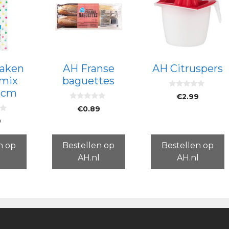
laken
AH Franse
AH Citruspers
nmix
baguettes
0 cm
0
€
2.99
v
0
a
€
0.89
v
n
a
5
9
n
5
n op
Bestellen op
Bestellen op
l
AH.nl
AH.nl