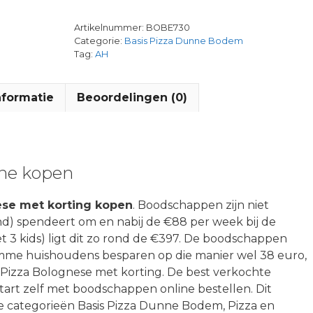
Artikelnummer:
BOBE730
Categorie:
Basis Pizza Dunne Bodem
Tag:
AH
nformatie
Beoordelingen (0)
ine kopen
ese met korting kopen
. Boodschappen zijn niet
and) spendeert om en nabij de €88 per week bij de
et 3 kids) ligt dit zo rond de €397. De boodschappen
limme huishoudens besparen op die manier wel 38 euro,
Pizza Bolognese met korting. De best verkochte
art zelf met boodschappen online bestellen. Dit
 de categorieën Basis Pizza Dunne Bodem, Pizza en