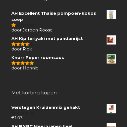
AH Excellent Thaise pompoen-kokos
soep
door Jeroen Roose
1
van
AH Kip teriyaki met pandanrijst
5
door Rick
4
van 5
Knorr Peper roomsaus
door Hennie
5
van 5
Met korting kopen
Verstegen Kruidenmix gehakt
€
1.03
0
van
AH BASIC Meergranen heel