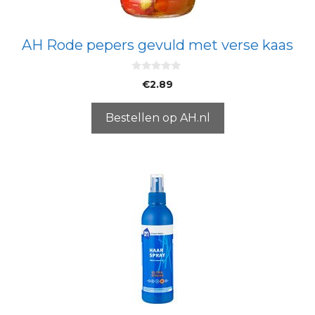
AH Rode pepers gevuld met verse kaas
0
€
2.89
v
a
n
5
Bestellen op AH.nl