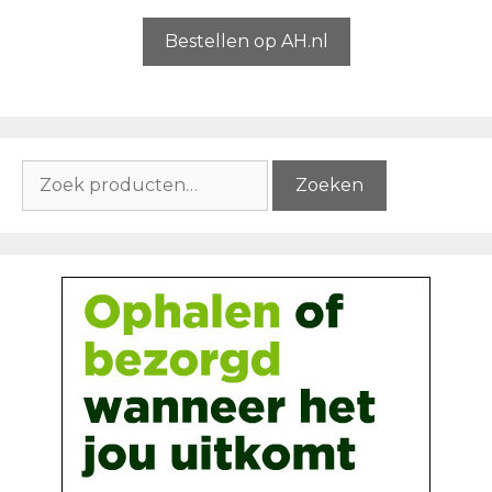
a
n
5
Bestellen op AH.nl
Zoeken
Zoeken
naar: