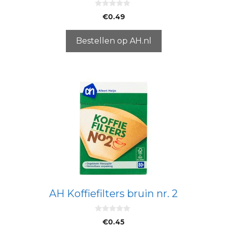
0
€
0.49
v
a
n
5
Bestellen op AH.nl
AH Koffiefilters bruin nr. 2
0
€
0.45
v