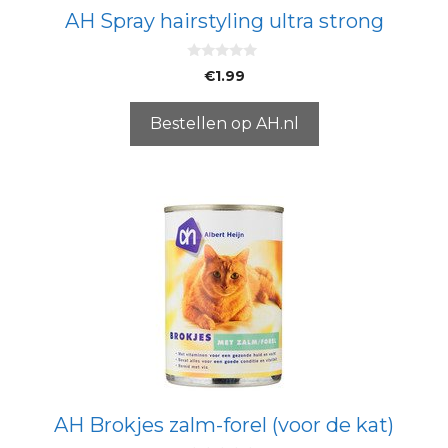
AH Spray hairstyling ultra strong
0
€
1.99
v
a
n
5
Bestellen op AH.nl
AH Brokjes zalm-forel (voor de kat)