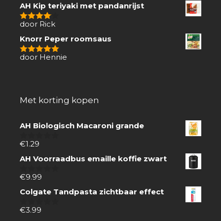
van
AH Kip teriyaki met pandanrijst
5
door Rick
4
van 5
Knorr Peper roomsaus
door Hennie
5
van 5
Met korting kopen
AH Biologisch Macaroni grande
€
1.29
0
van
AH Voorraadbus emaille koffie zwart
5
€
9.99
0
van
Colgate Tandpasta zichtbaar effect
5
€
3.99
0
van