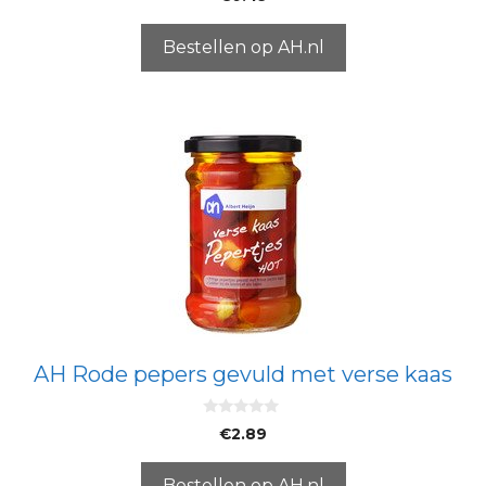
v
a
n
5
Bestellen op AH.nl
AH Rode pepers gevuld met verse kaas
0
€
2.89
v
a
n
5
Bestellen op AH.nl