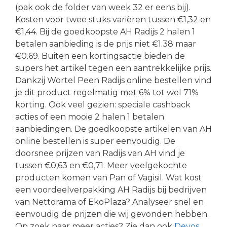
(pak ook de folder van week 32 er eens bij).
Kosten voor twee stuks variëren tussen €1,32 en
€1,44. Bij de goedkoopste AH Radijs 2 halen 1
betalen aanbieding is de prijs niet €1.38 maar
€0.69. Buiten een kortingsactie bieden de
supers het artikel tegen een aantrekkelijke prijs.
Dankzij Wortel Peen Radijs online bestellen vind
je dit product regelmatig met 6% tot wel 71%
korting. Ook veel gezien: speciale cashback
acties of een mooie 2 halen 1 betalen
aanbiedingen. De goedkoopste artikelen van AH
online bestellen is super eenvoudig. De
doorsnee prijzen van Radijs van AH vind je
tussen €0,63 en €0,71. Meer veelgekochte
producten komen van Pan of Vagisil. Wat kost
een voordeelverpakking AH Radijs bij bedrijven
van Nettorama of EkoPlaza? Analyseer snel en
eenvoudig de prijzen die wij gevonden hebben.
Op zoek naar meer acties? Zie dan ook
Devos