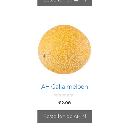
AH Galia meloen
0
€
2.08
v
a
n
5
Bestellen op AH.nl