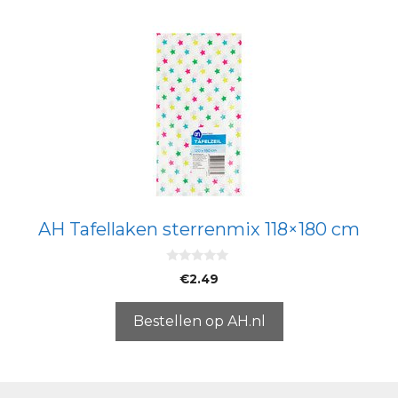
AH Tafellaken sterrenmix 118×180 cm
0
€
2.49
v
a
n
5
Bestellen op AH.nl