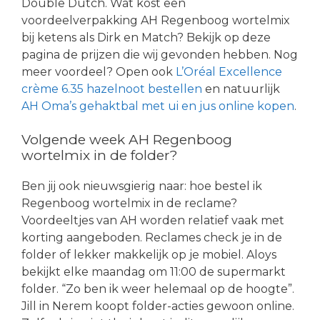
Double Dutch. Wat kost een
voordeelverpakking AH Regenboog wortelmix
bij ketens als Dirk en Match? Bekijk op deze
pagina de prijzen die wij gevonden hebben. Nog
meer voordeel? Open ook
L’Oréal Excellence
crème 6.35 hazelnoot bestellen
en natuurlijk
AH Oma’s gehaktbal met ui en jus online kopen
.
Volgende week AH Regenboog
wortelmix in de folder?
Ben jij ook nieuwsgierig naar: hoe bestel ik
Regenboog wortelmix in de reclame?
Voordeeltjes van AH worden relatief vaak met
korting aangeboden. Reclames check je in de
folder of lekker makkelijk op je mobiel. Aloys
bekijkt elke maandag om 11:00 de supermarkt
folder. “Zo ben ik weer helemaal op de hoogte”.
Jill in Nerem koopt folder-acties gewoon online.