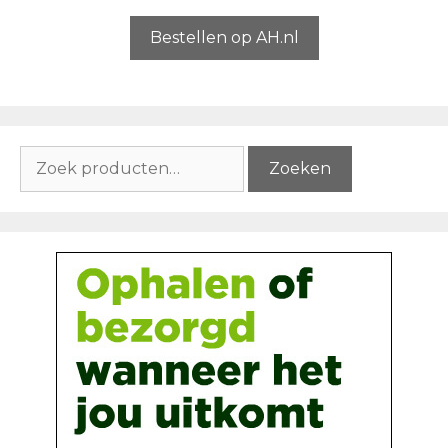
a
n
5
Bestellen op AH.nl
Zoeken
Zoeken
naar: