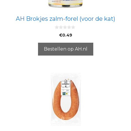
AH Brokjes zalm-forel (voor de kat)
0
€
0.49
v
a
n
5
Bestellen op AH.nl