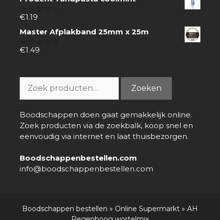
5
€
1.19
0
van
Master Afplakband 25mm x 25m
5
€
1.49
0
van
5
Zoeken
Zoeken
naar:
Boodschappen doen gaat gemakkelijk online.
Zoek producten via de zoekbalk, koop snel en
eenvoudig via internet en laat thuisbezorgen.
Boodschappenbestellen.com
info@boodschappenbestellen.com
Boodschappen bestellen
»
Online Supermarkt
»
AH
Regenboog wortelmix