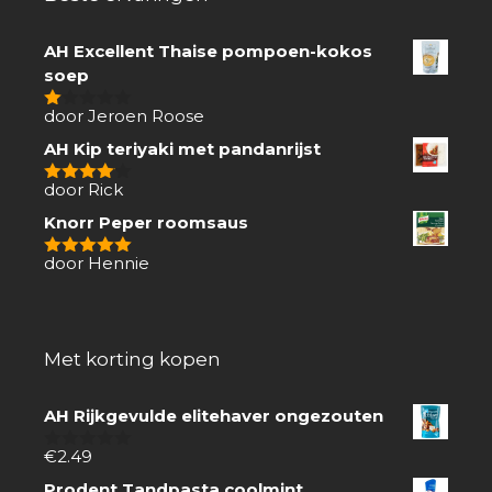
AH Excellent Thaise pompoen-kokos
soep
door Jeroen Roose
1
van
AH Kip teriyaki met pandanrijst
5
door Rick
4
van 5
Knorr Peper roomsaus
door Hennie
5
van 5
Met korting kopen
AH Rijkgevulde elitehaver ongezouten
€
2.49
0
van
Prodent Tandpasta coolmint