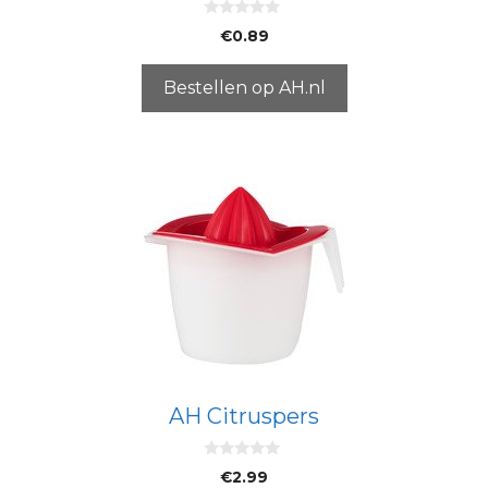
0
€
0.89
v
a
n
5
Bestellen op AH.nl
AH Citruspers
0
€
2.99
v