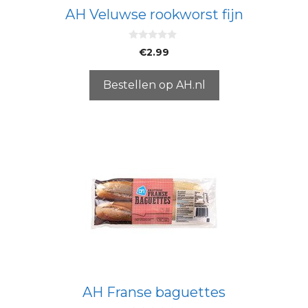
AH Veluwse rookworst fijn
0
€
2.99
v
a
n
5
Bestellen op AH.nl
AH Franse baguettes