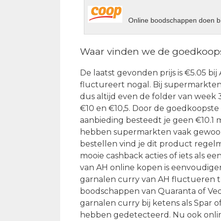
Online boodschappen doen bi
Waar vinden we de goedkoops
De laatst gevonden prijs is €5.05 bi
fluctureert nogal. Bij supermarkten 
dus altijd even de folder van week 
€10 en €10,5. Door de goedkoopste
aanbieding besteedt je geen €10.1 
hebben supermarkten vaak gewoon e
bestellen vind je dit product regel
mooie cashback acties of iets als 
van AH online kopen is eenvoudiger
garnalen curry van AH fluctueren t
boodschappen van Quaranta of Ved
garnalen curry bij ketens als Spar 
hebben gedetecteerd. Nu ook onli