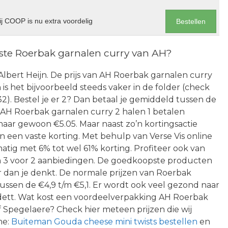
j COOP is nu extra voordelig
Bestellen
te Roerbak garnalen curry van AH?
j Albert Heijn. De prijs van AH Roerbak garnalen curry
is het bijvoorbeeld steeds vaker in de folder (check
32). Bestel je er 2? Dan betaal je gemiddeld tussen de
 AH Roerbak garnalen curry 2 halen 1 betalen
maar gewoon €5.05. Maar naast zo’n kortingsactie
en vaste korting. Met behulp van Verse Vis online
matig met 6% tot wel 61% korting. Profiteer ook van
een 3 voor 2 aanbiedingen. De goedkoopste producten
 dan je denkt. De normale prijzen van Roerbak
ussen de €4,9 t/m €5,1. Er wordt ook veel gezond naar
ett. Wat kost een voordeelverpakking AH Roerbak
of Spegelaere? Check hier meteen prijzen die wij
ne:
Buiteman Gouda cheese mini twists bestellen
en