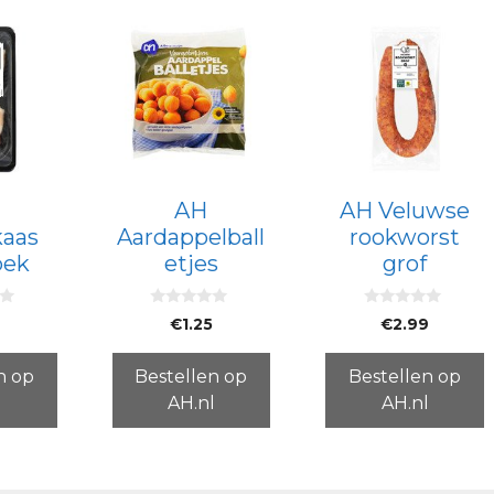
AH
AH Veluwse
kaas
Aardappelball
rookworst
pek
etjes
grof
0
0
9
€
1.25
€
2.99
v
v
a
a
n
n
5
5
n op
Bestellen op
Bestellen op
l
AH.nl
AH.nl