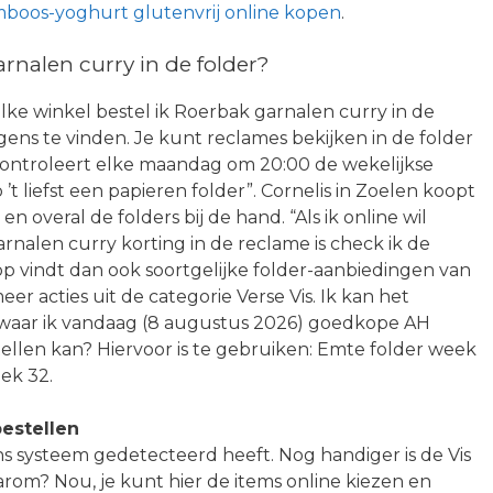
boos-yoghurt glutenvrij online kopen
.
nalen curry in de folder?
elke winkel bestel ik Roerbak garnalen curry in de
rgens te vinden. Je kunt reclames bekijken in de folder
 controleert elke maandag om 20:00 de wekelijkse
t liefst een papieren folder”. Cornelis in Zoelen koopt
en overal de folders bij de hand. “Als ik online wil
nalen curry korting in de reclame is check ik de
pp vindt dan ook soortgelijke folder-aanbiedingen van
er acties uit de categorie Verse Vis. Ik kan het
 waar ik vandaag (8 augustus 2026) goedkope AH
ellen kan? Hiervoor is te gebruiken: Emte folder week
ek 32.
estellen
ns systeem gedetecteerd heeft. Nog handiger is de Vis
aarom? Nou, je kunt hier de items online kiezen en