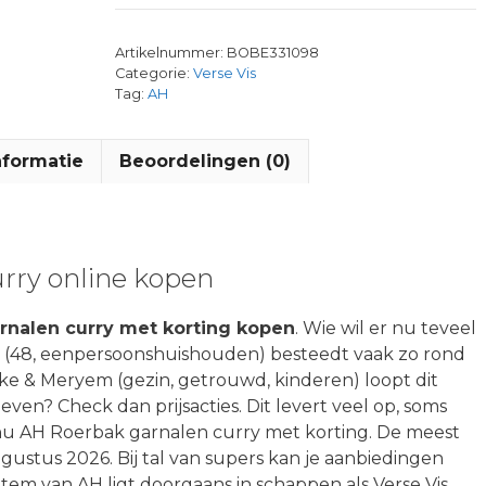
Artikelnummer:
BOBE331098
Categorie:
Verse Vis
Tag:
AH
nformatie
Beoordelingen (0)
rry online kopen
rnalen curry met korting kopen
. Wie wil er nu teveel
(48, eenpersoonshuishouden) besteedt vaak zo rond
ake & Meryem (gezin, getrouwd, kinderen) loopt dit
even? Check dan prijsacties. Dit levert veel op, soms
 nu AH Roerbak garnalen curry met korting. De meest
gustus 2026. Bij tal van supers kan je aanbiedingen
item van AH ligt doorgaans in schappen als Verse Vis,