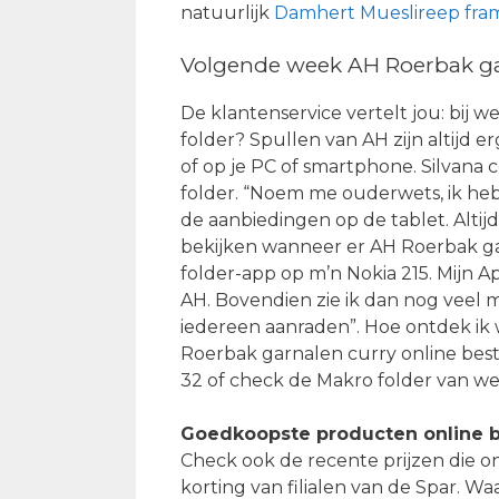
natuurlijk
Damhert Mueslireep fram
Volgende week AH Roerbak gar
De klantenservice vertelt jou: bij w
folder? Spullen van AH zijn altijd e
of op je PC of smartphone. Silvana
folder. “Noem me ouderwets, ik heb ’
de aanbiedingen op de tablet. Altijd 
bekijken wanneer er AH Roerbak gar
folder-app op m’n Nokia 215. Mijn A
AH. Bovendien zie ik dan nog veel me
iedereen aanraden”. Hoe ontdek ik
Roerbak garnalen curry online best
32 of check de Makro folder van we
Goedkoopste producten online b
Check ook de recente prijzen die o
korting van filialen van de Spar. W