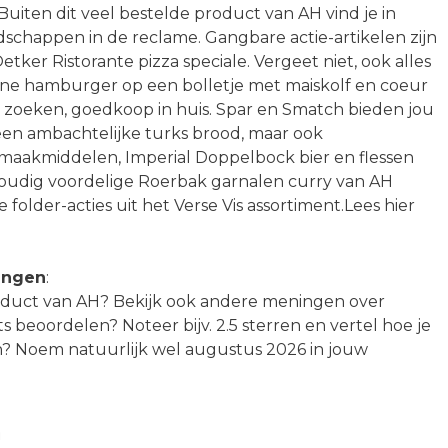
uiten dit veel bestelde product van AH vind je in
chappen in de reclame. Gangbare actie-artikelen zijn
etker Ristorante pizza speciale. Vergeet niet, ook alles
ne hamburger op een bolletje met maiskolf en coeur
te zoeken, goedkoop in huis. Spar en Smatch bieden jou
n een ambachtelijke turks brood, maar ook
maakmiddelen, Imperial Doppelbock bier en flessen
nvoudig voordelige Roerbak garnalen curry van AH
older-acties uit het Verse Vis assortiment.Lees hier
ingen
:
roduct van AH? Bekijk ook andere meningen over
s beoordelen? Noteer bijv. 2.5 sterren en vertel hoe je
? Noem natuurlijk wel augustus 2026 in jouw
n