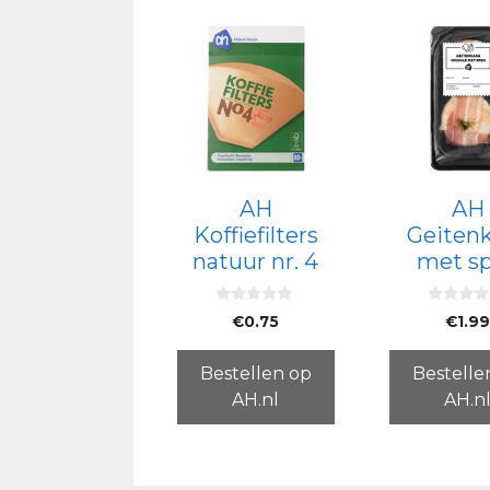
AH
AH
Koffiefilters
Geiten
natuur nr. 4
met s
0
0
€
0.75
€
1.9
v
v
a
a
n
n
5
5
Bestellen op
Bestelle
AH.nl
AH.n