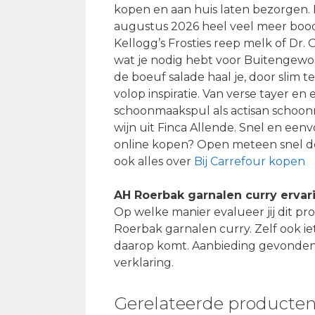
kopen en aan huis laten bezorgen. B
augustus 2026 heel veel meer boods
Kellogg’s Frosties reep melk of Dr. O
wat je nodig hebt voor Buitengewo
de boeuf salade haal je, door slim 
volop inspiratie. Van verse tayer e
schoonmaakspul als actisan schoon
wijn uit Finca Allende. Snel en ee
online kopen? Open meteen snel de f
ook alles over
Bij Carrefour kopen
AH Roerbak garnalen curry ervar
Op welke manier evalueer jij dit p
Roerbak garnalen curry. Zelf ook iet
daarop komt. Aanbieding gevonden
verklaring.
Gerelateerde producte