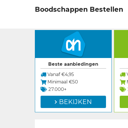
Spring
Boodschappen Bestellen
naar
inhoud
Beste aanbiedingen
Vanaf €4,95
V
Minimaal €50
27.000+
BEKIJKEN