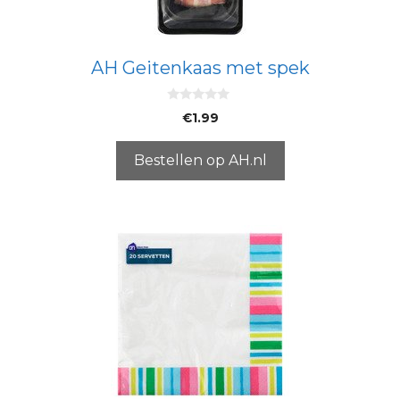
AH Geitenkaas met spek
0
€
1.99
v
a
n
5
Bestellen op AH.nl