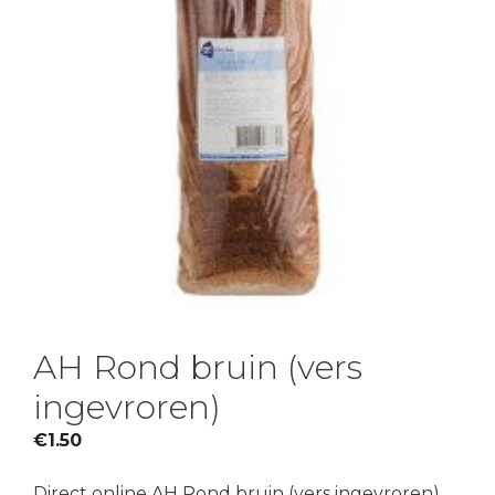
AH Rond bruin (vers
ingevroren)
€
1.50
Direct online AH Rond bruin (vers ingevroren)