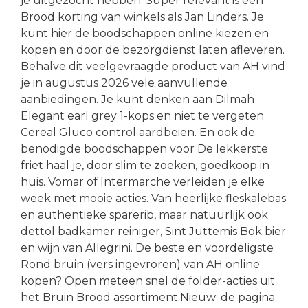
je uitgezocht hebben. Super relevant is een
Brood korting van winkels als Jan Linders. Je
kunt hier de boodschappen online kiezen en
kopen en door de bezorgdienst laten afleveren.
Behalve dit veelgevraagde product van AH vind
je in augustus 2026 vele aanvullende
aanbiedingen. Je kunt denken aan Dilmah
Elegant earl grey 1-kops en niet te vergeten
Cereal Gluco control aardbeien. En ook de
benodigde boodschappen voor De lekkerste
friet haal je, door slim te zoeken, goedkoop in
huis. Vomar of Intermarche verleiden je elke
week met mooie acties. Van heerlijke fleskalebas
en authentieke sparerib, maar natuurlijk ook
dettol badkamer reiniger, Sint Juttemis Bok bier
en wijn van Allegrini. De beste en voordeligste
Rond bruin (vers ingevroren) van AH online
kopen? Open meteen snel de folder-acties uit
het Bruin Brood assortiment.Nieuw: de pagina