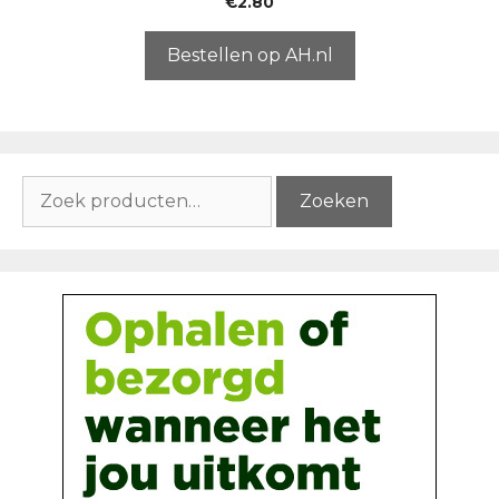
€
2.80
v
a
n
5
Bestellen op AH.nl
Zoeken
Zoeken
naar: