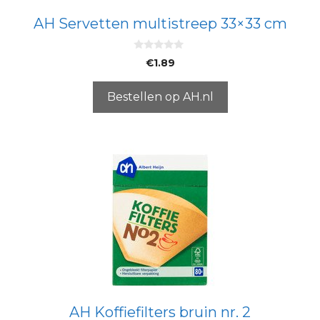
AH Servetten multistreep 33×33 cm
0
€
1.89
v
a
n
5
Bestellen op AH.nl
AH Koffiefilters bruin nr. 2