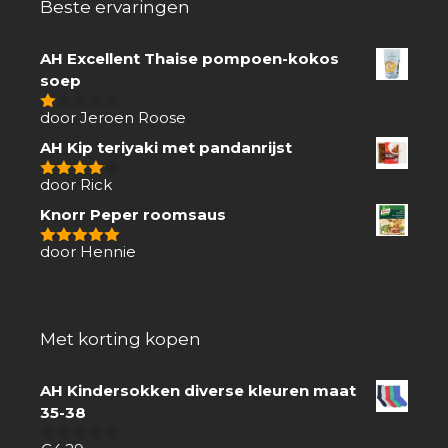
Beste ervaringen
AH Excellent Thaise pompoen-kokos
soep
door Jeroen Roose
1
van
AH Kip teriyaki met pandanrijst
5
door Rick
4
van 5
Knorr Peper roomsaus
door Hennie
5
van 5
Met korting kopen
AH Kindersokken diverse kleuren maat
35-38