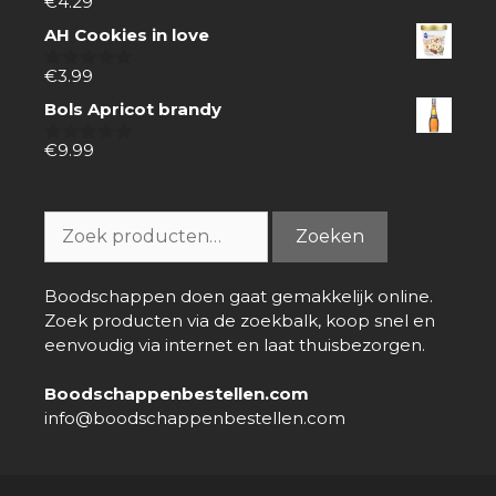
€
4.29
0
van
AH Cookies in love
5
€
3.99
0
van
Bols Apricot brandy
5
€
9.99
0
van
5
Zoeken
Zoeken
naar:
Boodschappen doen gaat gemakkelijk online.
Zoek producten via de zoekbalk, koop snel en
eenvoudig via internet en laat thuisbezorgen.
Boodschappenbestellen.com
info@boodschappenbestellen.com