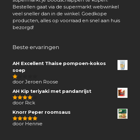
Bestellen gaat via de supermarkt webwinkel
veel sneller dan in de winkel. Goedkope
producten, alles op voorraad en snel aan huis
bezorgd!
Beste ervaringen
AH Excellent Thaise pompoen-kokos
soep
door Jeroen Roose
1
van
AH Kip teriyaki met pandanrijst
5
door Rick
4
van 5
Knorr Peper roomsaus
door Hennie
5
van 5