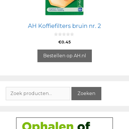
AH Koffiefilters bruin nr. 2
0
€
0.45
v
a
n
5
Bestellen op AH.nl
Zoeken
Zoeken
naar: