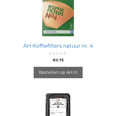
AH Koffiefilters natuur nr. 4
0
€
0.75
v
a
n
5
Bestellen op AH.nl