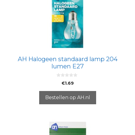
AH Halogeen standaard lamp 204
lumen E27
0
€
1.69
v
a
n
5
Bestellen op AH.nl