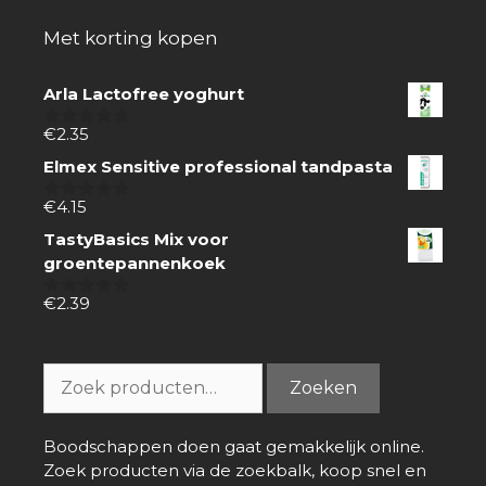
Met korting kopen
Arla Lactofree yoghurt
€
2.35
0
van
Elmex Sensitive professional tandpasta
5
€
4.15
0
van
TastyBasics Mix voor
5
groentepannenkoek
€
2.39
0
van
5
Zoeken
Zoeken
naar:
Boodschappen doen gaat gemakkelijk online.
Zoek producten via de zoekbalk, koop snel en