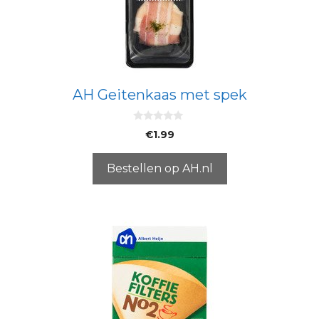
AH Geitenkaas met spek
0
€
1.99
v
a
n
5
Bestellen op AH.nl